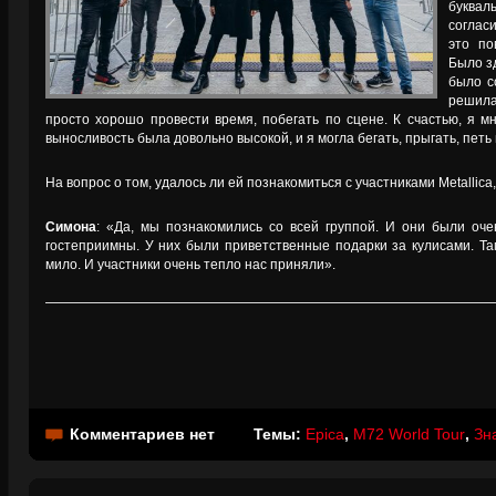
буква
соглас
это по
Было з
было с
решила
просто хорошо провести время, побегать по сцене. К счастью, я м
выносливость была довольно высокой, и я могла бегать, прыгать, петь
На вопрос о том, удалось ли ей познакомиться с участниками Metallica
Симона
: «Да, мы познакомились со всей группой. И они были оч
гостеприимны. У них были приветственные подарки за кулисами. Та
мило. И участники очень тепло нас приняли».
Комментариев нет
Темы:
Epica
,
M72 World Tour
,
Зн