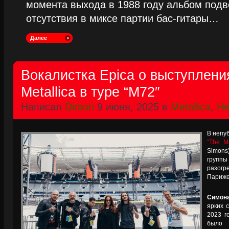
момента выхода в 1988 году альбом подве
отсутствия в миксе партии бас-гитары…
Далее
Вокалистка Epica о выступлени
Metallica в туре “M72″
Написал
Dimon
9 июня, 2025 в
Metallica
,
Не
В непу
“The Me
Simons
группы
разогр
Париже,
Симон
ярких 
2023 го
было 