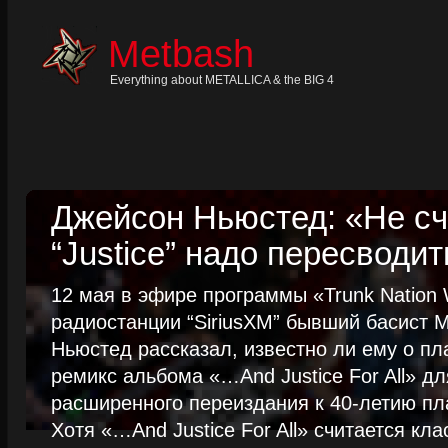
Skip
to
content
Metbash
Skip
to
navigation
Everything about METALLICA & the BIG 4
Skip
to
footer
Джейсон Ньюстед: «Не сч
“Justice” надо пересводит
12 мая в эфире программы «Trunk Nation W
радиостанции “SiriusXM” бывший басист M
Ньюстед рассказал, известно ли ему о пл
ремикс альбома «…And Justice For All» д
расширенного переиздания к 40-летию пла
Хотя «…And Justice For All» считается клас