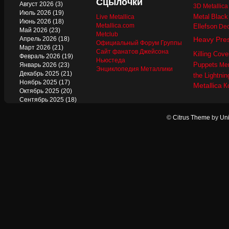
Сцылочки
Август 2026
(3)
3D Metallic
Июль 2026
(19)
Metal
Black
Live Metallica
Июнь 2026
(18)
Metallica.com
Ellefson
Dec
Май 2026
(23)
Metclub
Апрель 2026
(18)
Heavy Pre
Официальный Форум Группы
Март 2026
(21)
Сайт фанатов Джейсона
Killing Cove
Февраль 2026
(19)
Ньюстеда
Puppets
Январь 2026
(23)
Mer
Энциклопедия Металлики
Декабрь 2025
(21)
the Lightnin
Ноябрь 2025
(17)
Metallica
К
Октябрь 2025
(20)
Сентябрь 2025
(18)
Август 2025
(22)
Июль 2025
(13)
©
Citrus Theme
by
Uni
Июнь 2025
(17)
Май 2025
(19)
Апрель 2025
(17)
Март 2025
(17)
Февраль 2025
(18)
Январь 2025
(18)
Декабрь 2024
(18)
Ноябрь 2024
(21)
Октябрь 2024
(24)
Сентябрь 2024
(15)
Август 2024
(13)
Июль 2024
(12)