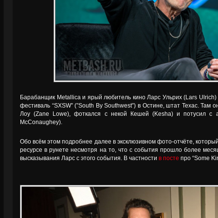
Барабанщик Metallica и ярый любитель кино Ларс Ульрих (Lars Ulrich
фестиваль “SXSW” (”South By Southwest”) в Остине, штат Техас. Там 
Лоу (Zane Lowe), фоткался с некой Кешей (Kesha) и потусил с 
McConaughey).
Обо всём этом подробнее далее в эксклюзивном фото-отчёте, который
ресурсе в рунете несмотря на то, что с события прошло более мес
высказывания Ларс с этого события. В частности
в посте
про “Some Kin