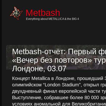
Skip
to
content
Metbash
Skip
to
navigation
Everything about METALLICA & the BIG 4
Skip
to
footer
Metbash-отчёт: Первый 
«Вечер без повторов» тур
Лондоне, 03.07
Концерт Metallica в Лондоне, прошедший 
олимпийском “London Stadium”, открыл г
двухдневный финал европейской части тур
Выступление, собравшее более 80 000 зр
условиях аномальной для Великобритании