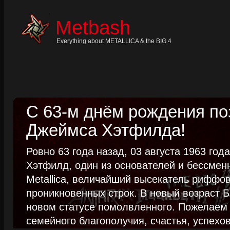
Skip
to
content
Metbash
Skip
to
navigation
Everything about METALLICA & the BIG 4
Skip
to
footer
С 63-м днём рождения п
Джеймса Хэтфилда!
Ровно 63 года назад, 03 августа 1963 го
Хэтфилд, один из основателей и бессме
Metallica, величайший высекатель риффо
проникновенных строк. В новый возраст Б
новом статусе помолвленного. Пожелаем
семейного благополучия, счастья, успехов