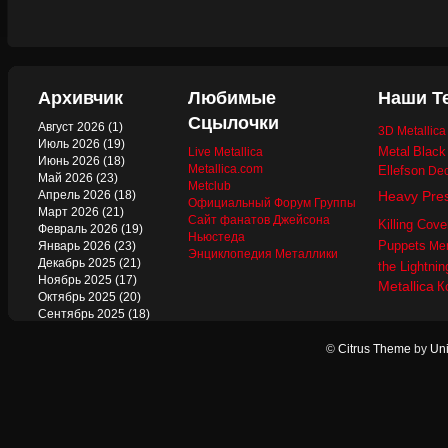
Архивчик
Любимые
Наши Т
Сцылочки
Август 2026
(1)
3D Metallic
Июль 2026
(19)
Metal
Black
Live Metallica
Июнь 2026
(18)
Metallica.com
Ellefson
Dec
Май 2026
(23)
Metclub
Апрель 2026
(18)
Heavy Pre
Официальный Форум Группы
Март 2026
(21)
Сайт фанатов Джейсона
Killing Cove
Февраль 2026
(19)
Ньюстеда
Puppets
Январь 2026
(23)
Mer
Энциклопедия Металлики
Декабрь 2025
(21)
the Lightnin
Ноябрь 2025
(17)
Metallica
К
Октябрь 2025
(20)
Сентябрь 2025
(18)
Август 2025
(22)
Июль 2025
(13)
©
Citrus Theme
by
Uni
Июнь 2025
(17)
Май 2025
(19)
Апрель 2025
(17)
Март 2025
(17)
Февраль 2025
(18)