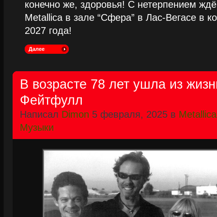
конечно же, здоровья! С нетерпением жд
Metallica в зале “Сфера” в Лас-Вегасе в к
2027 года!
Далее
В возрасте 78 лет ушла из жиз
Фейтфулл
Написал
Dimon
5 февраля, 2025 в
Metallica
Музыки