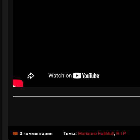
3 комментария
Темы:
Marianne Faithfull
,
R.I.P.