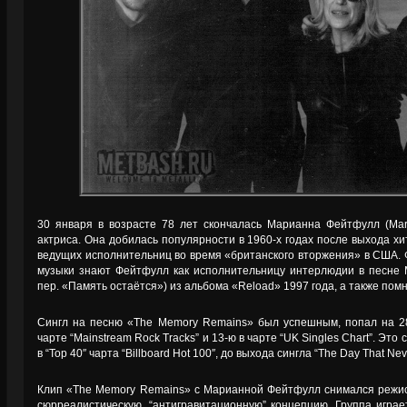
30 января в возрасте 78 лет скончалась Марианна Фейтфулл (Maria
актриса. Она добилась популярности в 1960-х годах после выхода хи
ведущих исполнительниц во время «британского вторжения» в США. 
музыки знают Фейтфулл как исполнительницу интерлюдии в песне 
пер. «Память остаётся») из альбома «Reload» 1997 года, а также помн
Сингл на песню «The Memory Remains» был успешным, попал на 28-ю
чарте “Mainstream Rock Tracks” и 13-ю в чарте “UK Singles Chart”. Это
в “Top 40″ чарта “Billboard Hot 100″, до выхода сингла “The Day That Ne
Клип «The Memory Remains» с Марианной Фейтфулл снимался режи
сюрреалистическую, “антигравитационную” концепцию. Группа игра