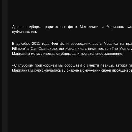
Далее подборка раритетных фото Металлики и Марианны Фе
публиковались.
В декабре 2011 года Фейтфулл воссоединилась с Metallica на пр
Fillmore” в Сан-Франциско, где исполнила с ними песню «The Memor
Марианны металликовцы опубликовали трогательное заявление:
«С глубоким прискорбием мы сообщаем о смерти певицы, автора п
Марианна мирно скончалась в Лондоне в окружении своей любящей сем