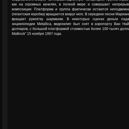
как на огромных качелях, в полной мере и совершает непреры
композиции. Платформа и группа фактически остаются неподвижн
(гигантская коробка) вращается вокруг него. В середине песни Мариа
вращает рукоятку шарманки. В некоторых сценах деньги пада
энциклопедии Metallica, видеоклип был снят в аэропорту Ван На
долларов, с большой платформой стоимостью более 100 тысяч долла
Mattrock” 15 ноября 1997 года.