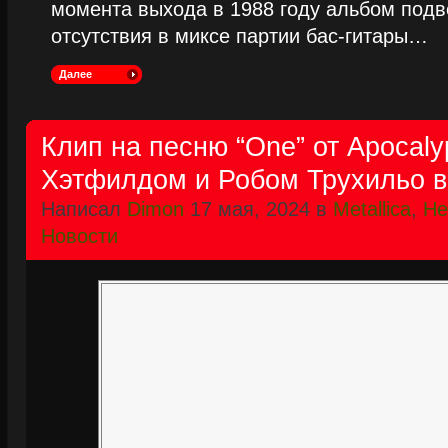
момента выхода в 1988 году альбом подве
отсутствия в миксе партии бас-гитары…
Далее
Клип на песню “One” от Apocaly
Хэтфилдом и Робом Трухильо в 
Написал
Dimon
17 мая, 2024 в
Metallica
,
Не
Новости