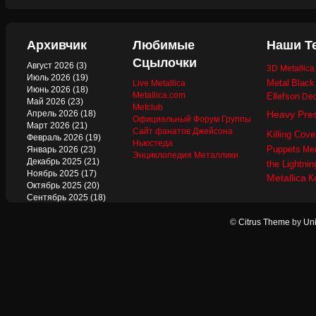
Архивчик
Любимые
Наши Т
Сцылочки
Август 2026
(3)
3D Metallic
Июль 2026
(19)
Metal
Black
Live Metallica
Июнь 2026
(18)
Metallica.com
Ellefson
Dec
Май 2026
(23)
Metclub
Апрель 2026
(18)
Heavy Pre
Официальный Форум Группы
Март 2026
(21)
Сайт фанатов Джейсона
Killing Cove
Февраль 2026
(19)
Ньюстеда
Puppets
Январь 2026
(23)
Mer
Энциклопедия Металлики
Декабрь 2025
(21)
the Lightnin
Ноябрь 2025
(17)
Metallica
К
Октябрь 2025
(20)
Сентябрь 2025
(18)
Август 2025
(22)
Июль 2025
(13)
©
Citrus Theme
by
Uni
Июнь 2025
(17)
Май 2025
(19)
Апрель 2025
(17)
Март 2025
(17)
Февраль 2025
(18)
Январь 2025
(18)
Декабрь 2024
(18)