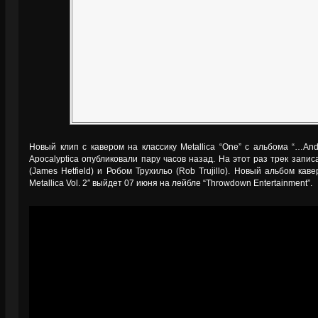
Новый клип с кавером на классику Metallica “One” с альбома “…And 
Apocalyptica опубликовали пару часов назад. На этот раз трек зап
(James Hetfield) и Робом Трухильо (Rob Trujillo). Новый альбом каве
Metallica Vol. 2″ выйдет 07 июня на лейбле “Throwdown Entertainment”.