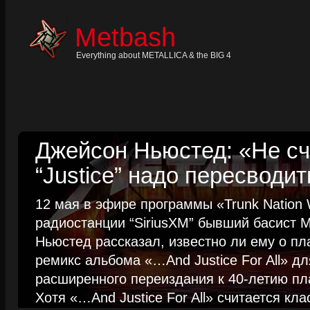
Skip
to
content
Metbash
Skip
to
navigation
Everything about METALLICA & the BIG 4
Skip
to
footer
Джейсон Ньюстед: «Не сч
“Justice” надо пересводит
12 мая в эфире программы «Trunk Nation W
радиостанции “SiriusXM” бывший басист M
Ньюстед рассказал, известно ли ему о пл
ремикс альбома «…And Justice For All» д
расширенного переиздания к 40-летию пла
Хотя «…And Justice For All» считается клас