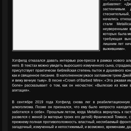
добавляет: «Д
застенчивым
стеснительный,
начались отнош
стали Metall
неуверенными в
которых была м
требующая вых
лишним лет нич
выжившими».
Хэтфилд отказался давать интервью рок-прессе в рамках нового ал
него. В текстах можно увидеть выросшего измученного сына, страдаю
присутствует практически библейская степень пыток и душевного кон
как и священное писание. В наполненном ужасе заглавном треке Джей
и вижу вечную тьму». В песне «Crown of Barbed Wire»: «Эта ржавая им
Gone» рассказывает о том, как он несчастен: «Вылезаю из кож
агитация».
В сентябре 2019 года Хэтфилд снова лег в реабилитационную 
алкоголизма. Позже он признался, что ему было непросто находить
заботился о себе». Прошлым летом, когда Metallica вернулась к гас
развелся с женой (и матерью троих его детей) Франческой Томаси, с
прежнему полная противоположность: властный, несгибаемый фронт
загадочный, измученный и непостижимый, и возможно, временами, даже