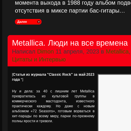
момента выхода в 1988 году альбом подве
отсутствия в миксе партии бас-гитары…
Далее
Metallica. Люди на все времена
Написал
Dimon
11 апреля, 2023 в
Metallica
Цитаты и Интервью
[
Статья из журнала "Classic Rock" за май 2023
года
*]
Ну и дела: за 40 с лишним лет Metallica
превратилась из культовой группы в
коммерческого мастодонта, известного
практически каждому. Но даже с новым
альбомом «72 Seasons», готовым ворваться в
хит-парады по всему миру, парни по-прежнему
полны ярости и тревоги.