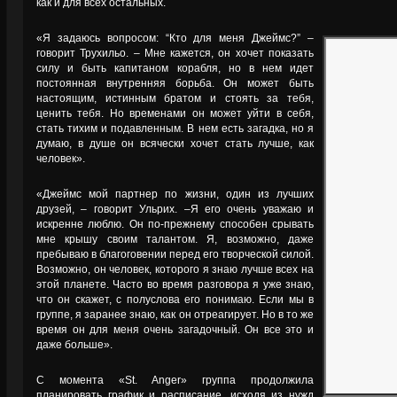
как и для всех остальных.
«Я задаюсь вопросом: “Кто для меня Джеймс?” –
говорит Трухильо. – Мне кажется, он хочет показать
силу и быть капитаном корабля, но в нем идет
постоянная внутренняя борьба. Он может быть
настоящим, истинным братом и стоять за тебя,
ценить тебя. Но временами он может уйти в себя,
стать тихим и подавленным. В нем есть загадка, но я
думаю, в душе он всячески хочет стать лучше, как
человек».
«Джеймс мой партнер по жизни, один из лучших
друзей, – говорит Ульрих. –Я его очень уважаю и
искренне люблю. Он по-прежнему способен срывать
мне крышу своим талантом. Я, возможно, даже
пребываю в благоговении перед его творческой силой.
Возможно, он человек, которого я знаю лучше всех на
этой планете. Часто во время разговора я уже знаю,
что он скажет, с полуслова его понимаю. Если мы в
группе, я заранее знаю, как он отреагирует. Но в то же
время он для меня очень загадочный. Он все это и
даже больше».
С момента «St. Anger» группа продолжила
планировать график и расписание, исходя из нужд