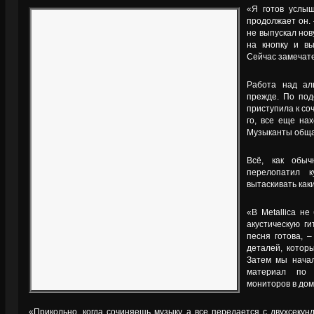
«Я готов услыш
продолжает он.
не выпускал нов
на кнопку и вы
Сейчас замечат
Работа над аль
прежде. По под
приступила к со
го, все еще на
Музыканты обща
Всё, как обыч
перелопатил 
вытаскивать как
«В Metallica не
акустическую ги
песня готова, 
деталей, котор
Затем мы нача
материал по 
мониторов в дом
«Прикольно, когда сочиняешь музыку, а все передается с двухсеку