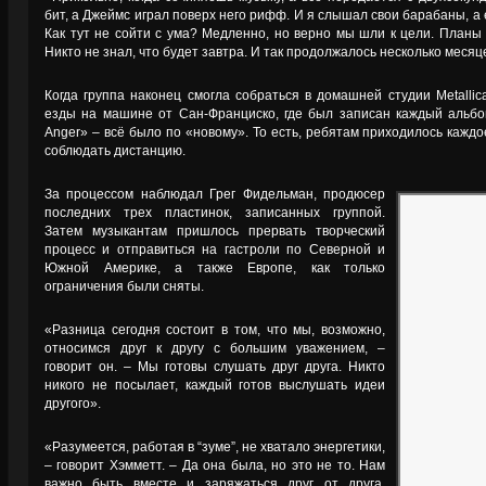
бит, а Джеймс играл поверх него рифф. И я слышал свои барабаны, а 
Как тут не сойти с ума? Медленно, но верно мы шли к цели. Планы
Никто не знал, что будет завтра. И так продолжалось несколько месяц
Когда группа наконец смогла собраться в домашней студии Metallic
езды на машине от Сан-Франциско, где был записан каждый альбом
Anger» – всё было по «новому». То есть, ребятам приходилось каждо
соблюдать дистанцию.
За процессом наблюдал Грег Фидельман, продюсер
последних трех пластинок, записанных группой.
Затем музыкантам пришлось прервать творческий
процесс и отправиться на гастроли по Северной и
Южной Америке, а также Европе, как только
ограничения были сняты.
«Разница сегодня состоит в том, что мы, возможно,
относимся друг к другу с большим уважением, –
говорит он. – Мы готовы слушать друг друга. Никто
никого не посылает, каждый готов выслушать идеи
другого».
«Разумеется, работая в “зуме”, не хватало энергетики,
– говорит Хэмметт. – Да она была, но это не то. Нам
важно быть вместе и заряжаться друг от друга.