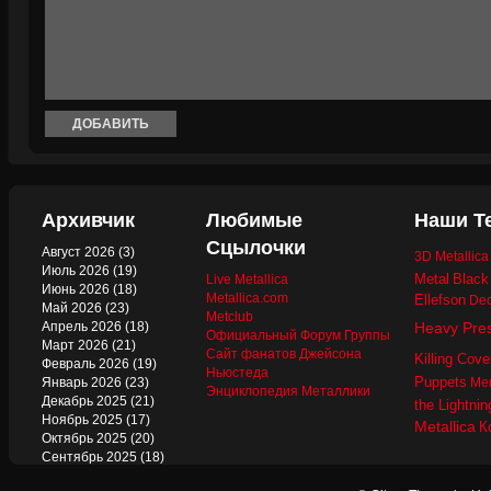
Архивчик
Любимые
Наши Т
Сцылочки
Август 2026
(3)
3D Metallic
Июль 2026
(19)
Metal
Black
Live Metallica
Июнь 2026
(18)
Metallica.com
Ellefson
Dec
Май 2026
(23)
Metclub
Апрель 2026
(18)
Heavy Pre
Официальный Форум Группы
Март 2026
(21)
Сайт фанатов Джейсона
Killing Cove
Февраль 2026
(19)
Ньюстеда
Puppets
Январь 2026
(23)
Mer
Энциклопедия Металлики
Декабрь 2025
(21)
the Lightnin
Ноябрь 2025
(17)
Metallica
К
Октябрь 2025
(20)
Сентябрь 2025
(18)
Август 2025
(22)