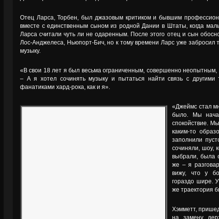
Отец Ларса, Торбен, был джазовым критиком и бывшим профессион
вместе с единственным сыном из родной Дании в Штаты, когда мал
Ларса считали чуть ли не одаренным. После этого отец и сын обосн
Лос-Анджелеса, Ньюпорт-Бич, но к тому времени Ларс уже забросил 
музыку.
«В свои 18 лет я был весьма ограниченным, совершенно неопытным, но 
– А я хотел сочинять музыку и пытаться найти связь с другими
фанатиками хард-рока, как и я».
«Джеймс стал мн
было. Мы нача
спокойствие. Мы
каким-то образ
заполнили пуст
сочиняли, шоу, 
выбрали, была 
же – я разгова
вижу, что у б
гораздо шире. 
же траектория б
Хэмметт, пришед
на замену дер