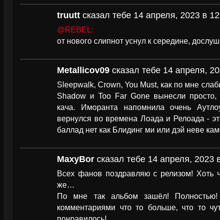
truutt
сказал тебе 14 апреля, 2023 в 12
@REBEL:
от нового слипнот уснул к середине, дослуша
Metallicov09
сказал тебе 14 апреля, 20
Sleepwalk, Crown, You Must, как по мне сла
Shadow и Too Far Gone вынесли просто, 
кача. Иморанта напомнила очень Аутло
вернулся во времена Лоада и Релоада - эт
баллад нет как Блидинг ми или дэй неве кам
MaxyBor
сказал тебе 14 апреля, 2023 
Всех фанов поздравляю с релизом! Хоть 
же…
По мне так альбом зашёл! Полностью!
комментариями что то больше, что то чу
понравилось!