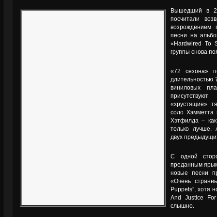
Вышедший в 20
посчитали воз
возрождением 
песни на альбо
«Hardwired To S
группы снова по
«72 сезона» п
длительностью 7
виниловых пл
присутствую
«хрустящие» т
соло Хэмметта 
Хэтфилда – как
только лучше. 
двух предыдущих
С одной сторо
преданным ярым
новые песни п
«Очень странны
Puppets”, хотя
And Justice Fo
слышно.