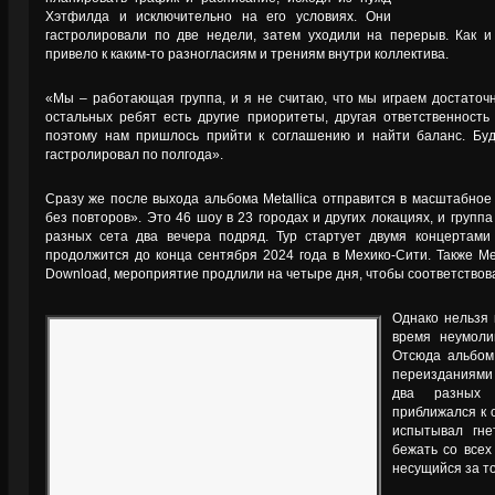
Хэтфилда и исключительно на его условиях. Они
гастролировали по две недели, затем уходили на перерыв. Как и 
привело к каким-то разногласиям и трениям внутри коллектива.
«Мы – работающая группа, и я не считаю, что мы играем достаточн
остальных ребят есть другие приоритеты, другая ответственность
поэтому нам пришлось прийти к соглашению и найти баланс. Буд
гастролировал по полгода».
Сразу же после выхода альбома Metallica отправится в масштабное
без повторов». Это 46 шоу в 23 городах и других локациях, и групп
разных сета два вечера подряд. Тур стартует двумя концертами
продолжится до конца сентября 2024 года в Мехико-Сити. Также Me
Download, мероприятие продлили на четыре дня, чтобы соответствов
Однако нельзя 
время неумолим
Отсюда альбом 
переизданиями 
два разных 
приближался к о
испытывал гне
бежать со всех
несущийся за т