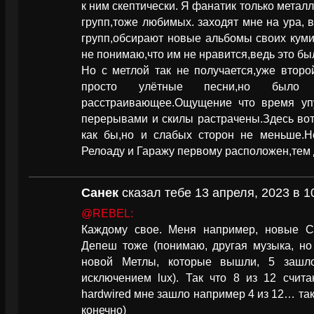
к ним скептически. Я фанатик только метал
групп,тоже любимых. заходят мне на ура, в
групп,обсирают новые альбомы своих куми
не понимаю,что им не нравится,ведь это бы
Но с метлой так не получается,уже второ
просто улётные песни,но было
расстраивающее.Ощущение что время уп
перерывами и скилы растрачены.Здесь вот
как бы,но и слабых сторон не меньше.Н
Релоаду и Гаражу первому расположен,тем 
Санек
сказал тебе 13 апреля, 2023 в 1
@REBEL:
Каждому свое. Меня например, новые С
Депеш тоже (понимаю, другая музыка, но
новой Метлы, которые вышли, 5 зашло
исключением lux). Так что 8 из 12 счит
hardwired мне зашло например 4 из 12… так
конечно)