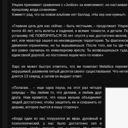
Ульрих принимает сравнение с «Justice» за комплимент, но настаивае
прошлому, когда сочиняем»
Хэмметт рад, что на новом альбоме нет баллад. «На хер они нужны!».
«Главная цель для нас сейчас – быть честными, – продолжает Ульрих
почти 40 лет, есть взлеты и падения, и всякие тонкости, и детали. 
установку: НЕ ПОВТОРЯТЬСЯ! 30 лет спустя у нас достаточно мозгов,
нет, или чересчур зашел на неизведанную территорию. Ты фактическ
движения ограничены, но ты вырываешься. После того, как ты где-то
все равно скучаешь по инвалидному креслу. Ты возвращаешься туда
идем своей дорогой, но постоянно ищем чего-то новое».
Ларс не может быстро ответить, что же помогает Metallica пережи
нерушимой, разменяв пятый десяток своего существования. Что нетип
длится 13 секунд, а затем он выдает ответ:
«Полагаю… – еще одна пауза, на этот раз четыре
секунды – Мы любим то, что делаем, и любим друг
друга. Нам нравится, что наша музыка объединяет
людей достаточно, чтобы защитить ее и сохранить от
дерьма, которое льется в нашу сторону».
«Когда один из нас погрузился во мрак, духовный и
психологический, у нас было достаточно сил и