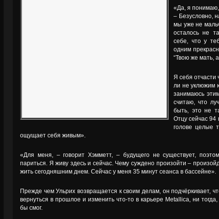
«Да, я понимаю, 
– Безусловно, н
мы уже не мальч
осталось не т
себе, что у те
одним прекрасн
“Твою же мать, 
Я себя отчасти 
ли не уклюжим 
занимаюсь этим
считаю, что лу
быть, это не т
Отцу сейчас 94 
голове целые т
ощущает себя живым».
«Для меня, – говорит Хэмметт, – будущего не существует, поэто
париться. Я живу здесь и сейчас. Чему суждено произойти – произой
жить сегодняшним днем. Сейчас у меня 35 минут сеанса в бассейне».
Прежде чем Ульрих возвращается к своим делам, он подчёркивает, чт
вернуться в прошлое и изменить что-то в карьере Metallica, ни тогда,
бы смог.