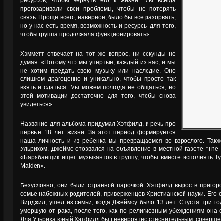
ресурсов, чтобы вернуть его к жизни. Мы всегда
проговаривали свои проблемы, чтобы не потерять
связь. Проще всего, наверное, было бы все разорвать,
но у нас есть время, возможность и ресурсы для того,
чтобы группа продолжала функционировать».
Хэмметт отвечает на тот же вопрос, ни секунды не
думая: «Потому что мы упертые, каждый из нас, и мы
не хотим предать свою музыку или наследие. Оно
слишком драгоценно и уникально, чтобы просто так
взять и сдаться. Мы можем полгода не общаться, но
этой мотивации достаточно для того, чтобы снова
увидеться».
Название для альбома придумал Хэтфилд, и речь про
первые 18 лет жизни. За этот период формируется
наша личность и из ребенка мы превращаемся во взрослого. Такж
Ульрихом. Джеймс отозвался на объявление в местной газете “The R
«Барабанщик ищет музыкантов в группу, чтобы вместе исполнять Tyg
Maiden».
Безусловно, они были странной парочкой. Хэтфилд вырос в пригоро
семье набожных родителей, приверженцев Христианской науки. Его 
Вирджил, ушел из семьи, когда Джеймсу было 13 лет. Спустя три г
умершую от рака, после того, как по религиозным убеждениям она 
Для Ульриха юный Хэтфилд был невероятно стеснительным, соверше