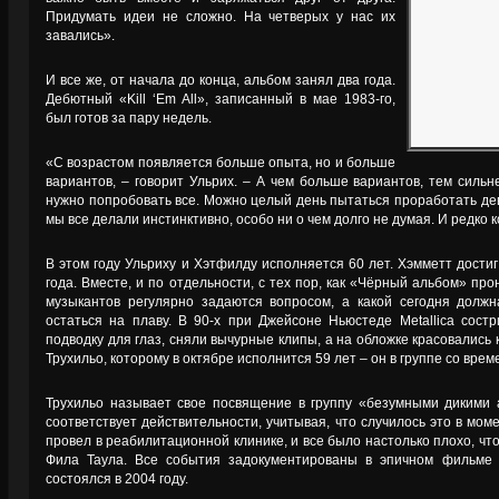
Придумать идеи не сложно. На четверых у нас их
завались».
И все же, от начала до конца, альбом занял два года.
Дебютный «Kill ‘Em All», записанный в мае 1983-го,
был готов за пару недель.
«С возрастом появляется больше опыта, но и больше
вариантов, – говорит Ульрих. – А чем больше вариантов, тем сильн
нужно попробовать все. Можно целый день пытаться проработать девя
мы все делали инстинктивно, особо ни о чем долго не думая. И редко 
В этом году Ульриху и Хэтфилду исполняется 60 лет. Хэмметт дост
года. Вместе, и по отдельности, с тех пор, как «Чёрный альбом» пр
музыкантов регулярно задаются вопросом, а какой сегодня должна
остаться на плаву. В 90-х при Джейсоне Ньюстеде Metallica сост
подводку для глаз, сняли вычурные клипы, а на обложке красовались
Трухильо, которому в октябре исполнится 59 лет – он в группе со време
Трухильо называет свое посвящение в группу «безумными дикими 
соответствует действительности, учитывая, что случилось это в мом
провел в реабилитационной клинике, и все было настолько плохо, чт
Фила Таула. Все события задокументированы в эпичном фильме 
состоялся в 2004 году.