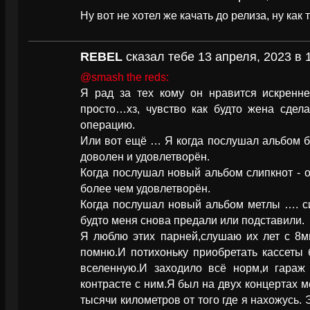
Ну вот не хотел же качать до релиза, ну как
REBEL
сказал тебе 13 апреля, 2023 в 
@smash the reds:
Я рад за тех кому он нравится искренне.
просто…хз, чувство как будто жена сдел
операцию.
Или вот ещё … Я когда послушал альбом б
доволен и удовлетворён.
Когда послушал новый альбом слипкнот - 
более чем удовлетворён.
Когда послушал новый альбом метлы …. си
будто меня снова предали или подставили.
Я люблю этих парней,слушаю их лет с 8м
помню.И потихоньку приобретать кассеты 
вселенную.И заходило всё норм,и гараж
контрасте с ним.Я был на двух концертах м
тысячи километров от того где я нахожусь. 