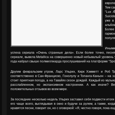
европ
Тем са
“Lux Ǣ
Suicid
уже в
альбо
Более
гарм
популя
Иными
успеха сериала «Очень странные дела». Если более точно, песня 
сериале, вывела Metallica на совершенно новый небывалый уровень у
года набрал свыше полмиллиарда прослушиваний на платформе “Spoti
Другим февральским утром, Ларс Ульрих, Кирк Хэмметт и Роб Т
соответственно в Сан-Франциско, Гонолулу и Топанга-Каньон – на 
стоит приятная погода, а на Гавайях сезон дождей. Каждый из музык
расслабленном, но экспансивном настроении. А как иначе? В
положительных отзывов во всем мире.
За последние несколько недель Ульрих заставил себя подвести итоги
его чаще всего, выглядывая в окно и будучи за рулем, а также, ког
нравятся песни, говорит он, но с оговоркой: «Я, честно говоря, пока ещ