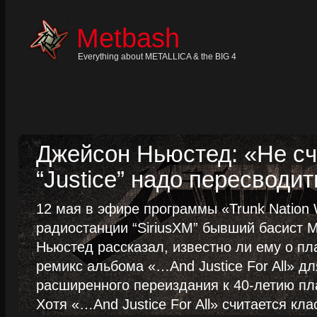
Skip
to
content
Metbash
Skip
to
navigation
Everything about METALLICA & the BIG 4
Skip
to
footer
Джейсон Ньюстед: «Не сч
“Justice” надо пересводит
12 мая в эфире программы «Trunk Nation W
радиостанции “SiriusXM” бывший басист M
Ньюстед рассказал, известно ли ему о пл
ремикс альбома «…And Justice For All» д
расширенного переиздания к 40-летию пла
Хотя «…And Justice For All» считается клас