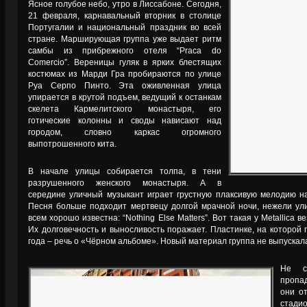
Ясное голубое небо, утро в Лиссабоне. Сегодня,
21 февраля, карнавальный вторник в столице
Португалии и национальный праздник во всей
стране. Марширующая группа уже выдает ритм
самбы из прибрежного отеля “Praca do
Comercio”. Вереницы гуляк в ярких блестящих
костюмах из Марди Гра пробираются по улице
Руа Серпо Пинто. Эта оживленная улица
упирается в крутой подъем, ведущий к останкам
скелета Кармелитского монастыря, его
готические колонны и своды нависают над
городом, словно каркас огромного
выпотрошенного кита.
В начале улицы собирается толпа, в тени
разрушенного женского монастыря. А в
середине уличный музыкант играет грустную плаксивую мелодию на
Песня больше подходит мертвецу долгой мрачной ночи, нежели ул
всем хорошо известна: “Nothing Else Matters”. Вот такая у Metallica 
Их долговечность и выносливость поражает. Пластинке, на которой 
года – речь о «Чёрном альбоме». Новый материал группа не выпускала
Не ск
пропа
они о
стад