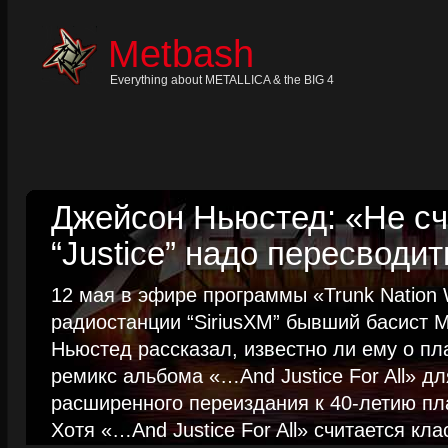
Skip
to
content
Metbash
Skip
to
navigation
Everything about METALLICA & the BIG 4
Skip
to
footer
Джейсон Ньюстед: «Не сч
“Justice” надо пересводит
12 мая в эфире программы «Trunk Nation W
радиостанции “SiriusXM” бывший басист M
Ньюстед рассказал, известно ли ему о пл
ремикс альбома «…And Justice For All» д
расширенного переиздания к 40-летию пла
Хотя «…And Justice For All» считается клас