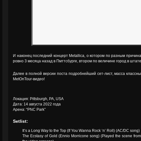
И наконец последний концерт Metallica, о котором по разным причин
ровно 3 месяца назад в Пмттсбурге, втором по величине город в шта
Далее в полной версии поста подробнейший сет-лист, масса класс
MetOnTour-видео!
Локация: Pittsburgh, PA, USA
Дата: 14 августа 2022 года
Арена: “PNC Park”
Setlist:
It’s a Long Way to the Top (If You Wanna Rock ‘n’ Roll) (AC/DC song)
The Ecstasy of Gold (Ennio Morricone song) (Played the scene fr