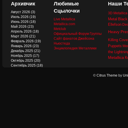
Архивчик
Любимые
Наши Т
Сцылочки
Август 2026
(3)
3D Metallic
Июль 2026
(19)
Metal
Black
Live Metallica
Июнь 2026
(18)
Metallica.com
Ellefson
Dec
Май 2026
(23)
Metclub
Апрель 2026
(18)
Heavy Pre
Официальный Форум Группы
Март 2026
(21)
Сайт фанатов Джейсона
Killing Cove
Февраль 2026
(19)
Ньюстеда
Puppets
Январь 2026
(23)
Mer
Энциклопедия Металлики
Декабрь 2025
(21)
the Lightnin
Ноябрь 2025
(17)
Metallica
К
Октябрь 2025
(20)
Сентябрь 2025
(18)
Август 2025
(22)
Июль 2025
(13)
©
Citrus Theme
by
Uni
Июнь 2025
(17)
Май 2025
(19)
Апрель 2025
(17)
Март 2025
(17)
Февраль 2025
(18)
Январь 2025
(18)
Декабрь 2024
(18)
Ноябрь 2024
(21)
Октябрь 2024
(24)
Сентябрь 2024
(15)