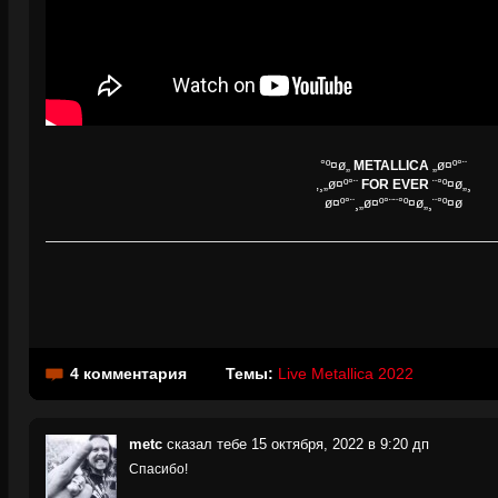
°º¤ø„
METALLICA
„ø¤º°¨
,¸„ø¤º°¨
FOR EVER
¨°º¤ø„¸
ø¤º°¨¸„ø¤º°¨¨°º¤ø„¸¨°º¤ø
4 комментария
Темы:
Live Metallica 2022
metc
сказал тебе 15 октября, 2022 в 9:20 дп
Спасибо!