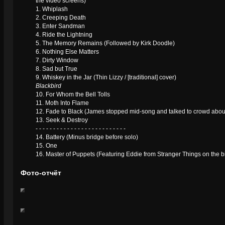
the video screens)
1. Whiplash
2. Creeping Death
3. Enter Sandman
4. Ride the Lightning
5. The Memory Remains (Followed by Kirk Doodle)
6. Nothing Else Matters
7. Dirty Window
8. Sad but True
9. Whiskey in the Jar (Thin Lizzy / [traditional] cover)
Blackbird
10. For Whom the Bell Tolls
11. Moth Into Flame
12. Fade to Black (James stopped mid-song and talked to crowd about
13. Seek & Destroy
- - - - - - - - - - - - - - - - - - - - - - - - - -
14. Battery (Minus bridge before solo)
15. One
16. Master of Puppets (Featuring Eddie from Stranger Things on the b
Фото-отчёт