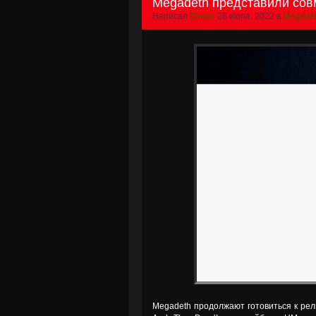
Megadeth представили совм
Написал
Dimon
28 июля, 2022 в
Megade
Megadeth продолжают готовиться к рел