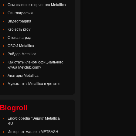
Осмысление творчества Metallica
Синглография
Видеография
Кто есть кто?
Стена наград
ОБОИ Metallica
Райдер Metallica
Как стать членом официального
клуба Metclub.com?
Аватары Metallica
Музыканты Metallica в детстве
Blogroll
Encyclopedia "Энцик" Metallica
RU
Интернет-магазин METBASH