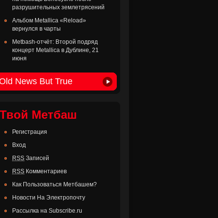
разрушительных землетрясений
Альбом Metallica «Reload»
вернулся в чарты
Metbash-отчёт: Второй подряд
концерт Metallica в Дублине, 21
июня
Old News But True
Твой Метбаш
Регистрация
Вход
RSS
Записей
RSS
Комментариев
Как Пользоваться Метбашем?
Новости На Электропочту
Рассылка на Subscribe.ru