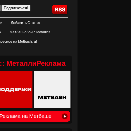
ми
Добавить Статью
х
Метбаш-обои с Metallica
ресное на Metbash.ru!
:: МеталлиРеклама
Реклама на Метбаше