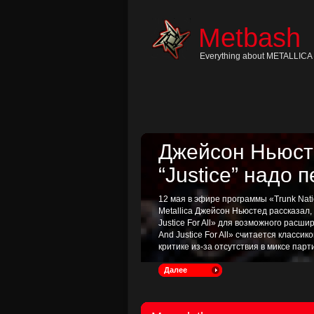
Skip
to
content
Metbash
Skip
to
navigation
Everything about METALLICA 
Skip
to
footer
Джейсон Ньюсте
“Justice” надо 
12 мая в эфире программы «Trunk Nati
Metallica Джейсон Ньюстед рассказал
Justice For All» для возможного расш
And Justice For All» считается классик
критике из-за отсутствия в миксе пар
Далее