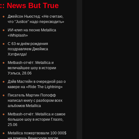
:: News But True
Джейсон Ньюстед: «Не считаю,
что “Justice” надо пересводить»
ИИ-клип на песню Metallica
«Whiplash»
С 63-м днём рождения
поздравляем Джеймса
Хэтфилда!
Metbash-отчёт: Metallica и
величайшее шоу в истории
Уэльса, 28.06
Дэйв Мастейн в очередной раз о
кавере на «Ride The Lightning»
Писатель Мартин Попофф
написал книгу с разбором всех
альбомов Metallica
Metbash-отчёт: Metallica и самое
большое шоу в истории Глазго,
25.06
Metallica пожертвовали 100 000$
на помощь Венесуэле после