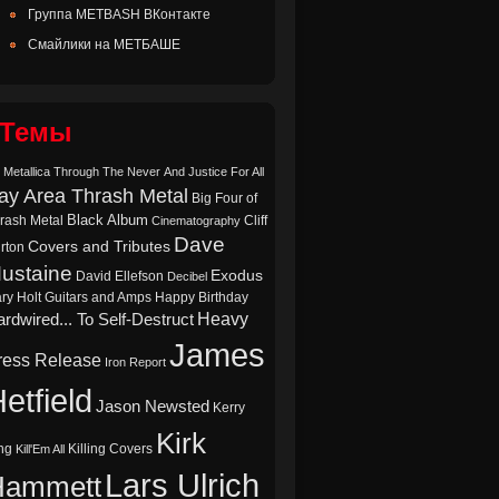
Группа METBASH ВКонтакте
Смайлики на МЕТБАШЕ
Темы
 Metallica Through The Never
And Justice For All
ay Area Thrash Metal
Big Four of
Black Album
rash Metal
Cliff
Cinematography
Dave
Covers and Tributes
rton
ustaine
Exodus
David Ellefson
Decibel
ry Holt
Guitars and Amps
Happy Birthday
Heavy
rdwired... To Self-Destruct
James
ress Release
Iron Report
etfield
Jason Newsted
Kerry
Kirk
ng
Killing Covers
Kill'Em All
Lars Ulrich
Hammett