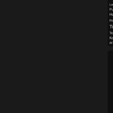
Lo
Pu
H
Pr
Tr
Te
Ко
ду