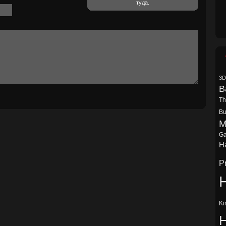
туда.
3D
B
Th
Bu
M
Ga
Ha
P
H
Ki