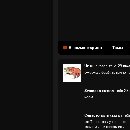
6 комментариев
Темы:
T
Ururu
сказал тебе 28 июл
уууууу,ща бомбить начнёт у
Swanson
сказал тебе 28 
норм
Севастополь
сказал теб
Ice-T похоже лучшее, что 
такие мысли появились.