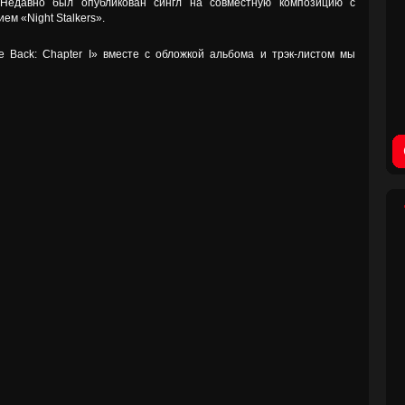
Недавно был опубликован сингл на совместную композицию с
ем «Night Stalkers».
 Back: Chapter I» вместе с обложкой альбома и трэк-листом мы