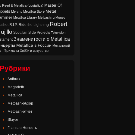
Master Of
u Reed & Metallica (Loutallica)
Metal
ppets
Merch / Metallica Store
ammer
Metallica Library
Metbash.ru
Money
Robert
oshot
Ride the Lightning
R.I.P.
ujillo
Scott Ian
Side Projects
Television
Знаменитости о Metallica
stament
нцерты Metallica в России
Метальный
Приколы
эт
Хобби и искусство
Рубрики
Anthrax
Megadeth
Metallica
Metbash-обзор
Metbash-отчет
Slayer
Главная Новость