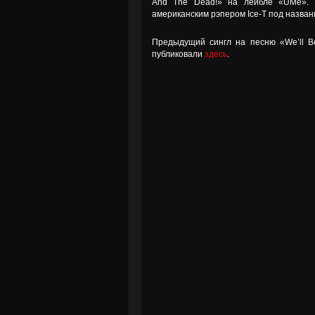
And The Dead!» на лейбле «UMe». 
американским рэпером Ice-T под названи
Предыдущий сингл на песню «We’ll Be
публиковали
здесь
.