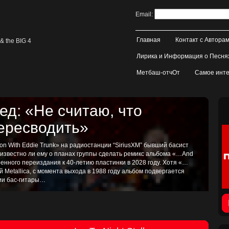
Email:
Главная
Контакт с Автора
& the BIG 4
Лирика и Информация о Песня
Метбаш-отчОт
Самое инте
д: «Не считаю, что
пересводить»
on With Eddie Trunk» на радиостанции “SiriusXM” бывший басист
, известно ли ему о планах группы сделать ремикс альбома «…And
иренного переиздания к 40-летию пластинки в 2028 году. Хотя «…
ой Metallica, с момента выхода в 1988 году альбом подвергается
тии бас-гитары…