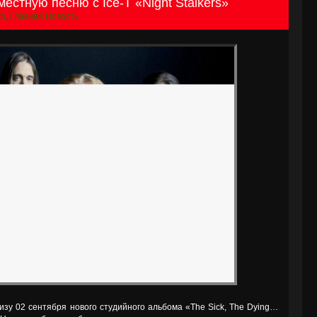
естную песню с Ice-T «Night Stalkers»
th
,
Главная Новость
изу 02 сентября нового студийного альбома «The Sick, The Dying…