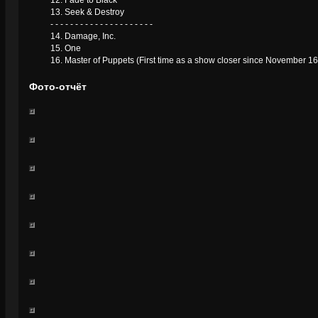
12. Fade to Black
13. Seek & Destroy
- - - - - - - - - - - - - - - - - - - - -
14. Damage, Inc.
15. One
16. Master of Puppets (First time as a show closer since November 16
Фото-отчёт