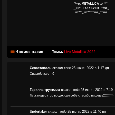
°º¤ø„
METALLICA
„ø¤º°¨
,¸„ø¤º°¨
FOR EVER
¨°º¤ø„¸
ø¤º°¨¸„ø¤º°¨¨°º¤ø„¸¨°º¤ø
4 комментария
Темы:
Live Metallica 2022
Севастополь
сказал тебе 25 июня, 2022 в 1:17 дп
Спасибо за отчёт.
Гарилла тружилла
сказал тебе 25 июня, 2022 в 7:19 
Ты ж модератор вроде..сам себе спасибо пишешь))))))))))
Undertaker
сказал тебе 25 июня, 2022 в 11:40 пп