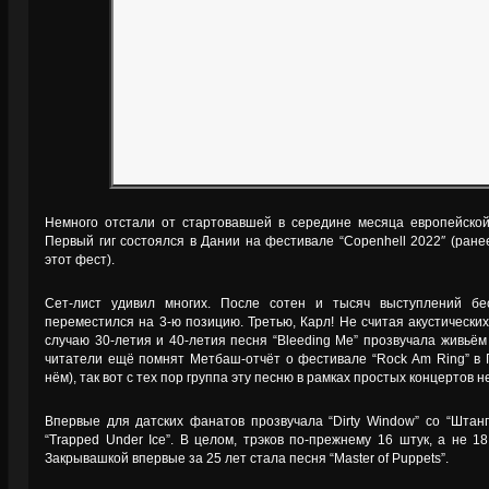
Немного отстали от стартовавшей в середине месяца европейской 
Первый гиг состоялся в Дании на фестивале “Copenhell 2022″ (ране
этот фест).
Сет-лист удивил многих. После сотен и тысяч выступлений бе
переместился на 3-ю позицию. Третью, Карл! Не считая акустически
случаю 30-летия и 40-летия песня “Bleeding Me” прозвучала живьё
читатели ещё помнят Метбаш-отчёт о фестивале “Rock Am Ring” в Г
нём), так вот с тех пор группа эту песню в рамках простых концертов 
Впервые для датских фанатов прозвучала “Dirty Window” со “Штанг
“Trapped Under Ice”. В целом, трэков по-прежнему 16 штук, а не 18
Закрывашкой впервые за 25 лет стала песня “Master of Puppets”.