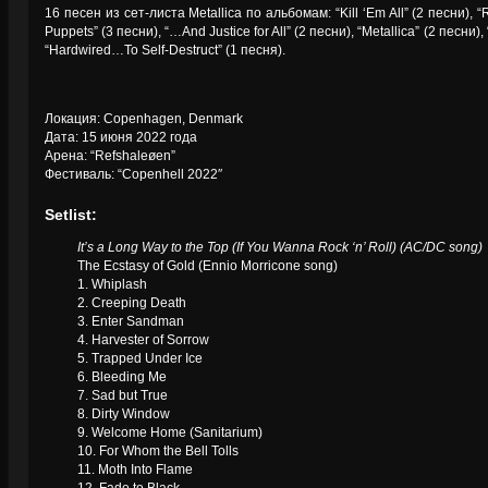
16 песен из сет-листа Metallica по альбомам: “Kill ‘Em All” (2 песни), “R
Puppets” (3 песни), “…And Justice for All” (2 песни), “Metallica” (2 песни),
“Hardwired…To Self-Destruct” (1 песня).
Локация: Copenhagen, Denmark
Дата: 15 июня 2022 года
Арена: “Refshaleøen”
Фестиваль: “Copenhell 2022″
Setlist:
It’s a Long Way to the Top (If You Wanna Rock ‘n’ Roll) (AC/DC song)
The Ecstasy of Gold (Ennio Morricone song)
1. Whiplash
2. Creeping Death
3. Enter Sandman
4. Harvester of Sorrow
5. Trapped Under Ice
6. Bleeding Me
7. Sad but True
8. Dirty Window
9. Welcome Home (Sanitarium)
10. For Whom the Bell Tolls
11. Moth Into Flame