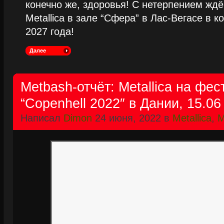
конечно же, здоровья! С нетерпением жд
Metallica в зале “Сфера” в Лас-Вегасе в к
2027 года!
Далее
Metbash-отчёт: Metallica на фе
“Copenhell 2022″ в Дании, 15.06
Написал
Dimon
24 июня, 2022 в
Metallica
,
M