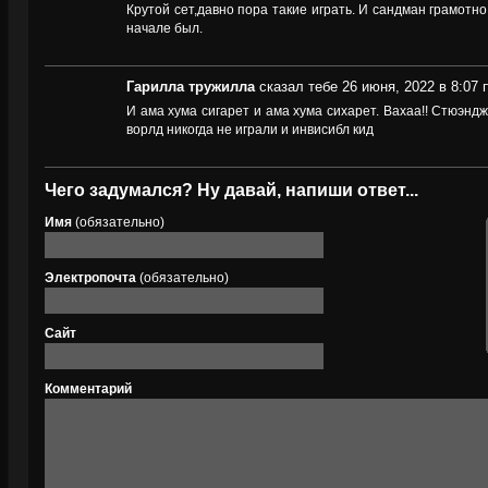
Крутой сет,давно пора такие играть. И сандман грамотн
начале был.
Гарилла тружилла
сказал тебе 26 июня, 2022 в 8:07 
И ама хума сигарет и ама хума сихарет. Вахаа!! Стюэнд
ворлд никогда не играли и инвисибл кид
Чего задумался? Ну давай, напиши ответ...
Имя
(обязательно)
Электропочта
(обязательно)
Сайт
Комментарий