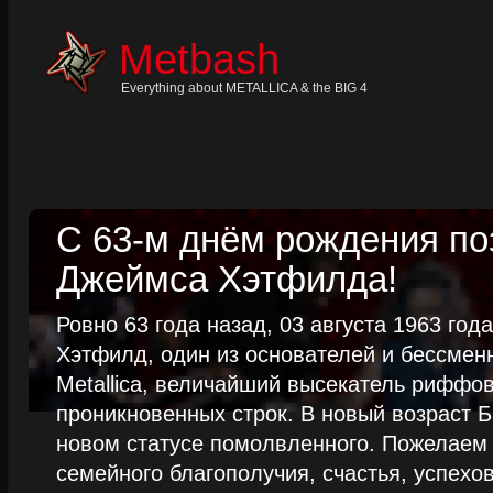
Skip
to
content
Metbash
Skip
to
navigation
Everything about METALLICA & the BIG 4
Skip
to
footer
С 63-м днём рождения п
Джеймса Хэтфилда!
Ровно 63 года назад, 03 августа 1963 го
Хэтфилд, один из основателей и бессме
Metallica, величайший высекатель риффо
проникновенных строк. В новый возраст Б
новом статусе помолвленного. Пожелаем
семейного благополучия, счастья, успехов