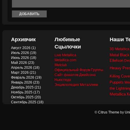
Архивчик
Любимые
Наши Т
Сцылочки
Август 2026
(1)
3D Metallic
Июль 2026
(19)
Metal
Black
Live Metallica
Июнь 2026
(18)
Metallica.com
Ellefson
Dec
Май 2026
(23)
Metclub
Апрель 2026
(18)
Heavy Pre
Официальный Форум Группы
Март 2026
(21)
Сайт фанатов Джейсона
Killing Cove
Февраль 2026
(19)
Ньюстеда
Puppets
Январь 2026
(23)
Mer
Энциклопедия Металлики
Декабрь 2025
(21)
the Lightnin
Ноябрь 2025
(17)
Metallica
К
Октябрь 2025
(20)
Сентябрь 2025
(18)
Август 2025
(22)
Июль 2025
(13)
©
Citrus Theme
by
Uni
Июнь 2025
(17)
Май 2025
(19)
Апрель 2025
(17)