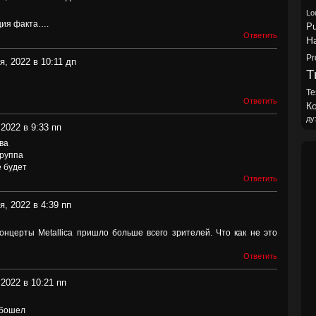
Lo
ция факта….
Pu
Ответить
H
Pr
я, 2022 в 10:11 дп
Tr
Te
Ответить
Ко
ду
2022 в 9:33 пп
ва
группа
е будет
Ответить
я, 2022 в 4:39 пп
концерты Metallica пришло больше всего зрителей. Что как не это
Ответить
2022 в 10:21 пп
обошел