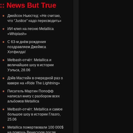
:: News But True
Джейсон Ньюстед: «Не считаю,
что “Justice” надо пересводить»
ИИ-клип на песню Metallica
«Whiplash»
С 63-м днём рождения
поздравляем Джеймса
Хэтфилда!
Metbash-отчёт: Metallica и
величайшее шоу в истории
Уэльса, 28.06
Дэйв Мастейн в очередной раз о
кавере на «Ride The Lightning»
Писатель Мартин Попофф
написал книгу с разбором всех
альбомов Metallica
Metbash-отчёт: Metallica и самое
большое шоу в истории Глазго,
25.06
Metallica пожертвовали 100 000$
на помощь Венесуэле после