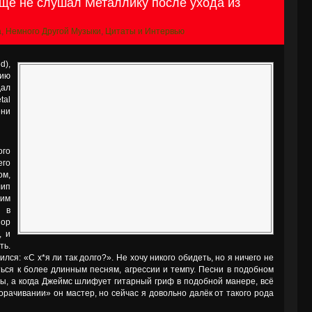
ще не слушал Металлику после ухода из
a
,
Немного Другой Музыки
,
Цитаты и Интервью
d),
нию
дал
tal
ени
го
его
ом,
лип
оим
 в
пор
, и
ть.
лся: «С х*я ли так долго?». Не хочу никого обидеть, но я ничего не
ься к более длинным песням, агрессии и темпу. Песни в подобном
ы, а когда Джеймс шлифует гитарный гриф в подобной манере, всё
орачивании» он мастер, но сейчас я довольно далёк от такого рода