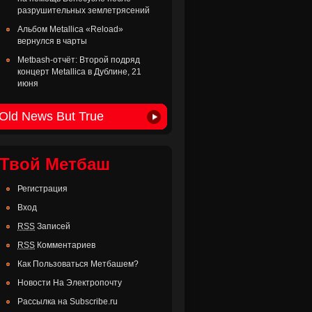
разрушительных землетрясений
Альбом Metallica «Reload»
вернулся в чарты
Metbash-отчёт: Второй подряд
концерт Metallica в Дублине, 21
июня
Old News But True
Твой Метбаш
Регистрация
Вход
RSS
Записей
RSS
Комментариев
Как Пользоваться Метбашем?
Новости На Электропочту
Рассылка на Subscribe.ru