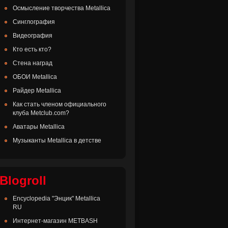
Осмысление творчества Metallica
Синглография
Видеография
Кто есть кто?
Стена наград
ОБОИ Metallica
Райдер Metallica
Как стать членом официального
клуба Metclub.com?
Аватары Metallica
Музыканты Metallica в детстве
Blogroll
Encyclopedia "Энцик" Metallica
RU
Интернет-магазин METBASH