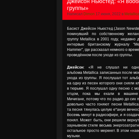
Джейсон Ньюстед: «Я вооб
группы»
Написал
Dimon
17 июня, 2022 в
Metallic
Басист Джейсон Ньюстед (Jason Newste
покинувший по собственному жела
группу Metallica в 2001 году, недавно 
интервью британскому журналу “Me
Hammer”, где рассказал немного о врем
проведённом после уходе из группы.
Джейсон
: «Я не слушал ни одно
альбома Metallica записанных после мо
ухода из группы. Я послушал тот альб
на одну из песен которого они сняли к
в тюрьме. Я послушал одну песню с м
отцом, пока мы ехали в машине
Мичигане, потому что по радио до сих 
довольно часто гоняют песни Metallica
та песня тянулась целую е*аную вечнос
Восемь минут в радиоэфире, и я озадачи
понял. Может быть, они решили вернут
заунывном стиле весьма энергозатратн
остальное просто меркнет. В этом «нав
музыки.