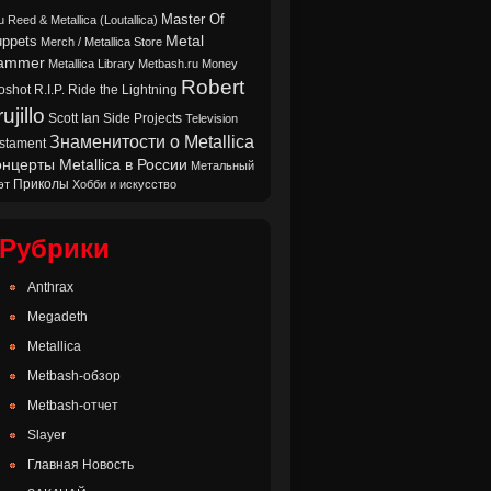
Master Of
u Reed & Metallica (Loutallica)
Metal
ppets
Merch / Metallica Store
ammer
Metallica Library
Metbash.ru
Money
Robert
oshot
Ride the Lightning
R.I.P.
ujillo
Scott Ian
Side Projects
Television
Знаменитости о Metallica
stament
нцерты Metallica в России
Метальный
Приколы
эт
Хобби и искусство
Рубрики
Anthrax
Megadeth
Metallica
Metbash-обзор
Metbash-отчет
Slayer
Главная Новость