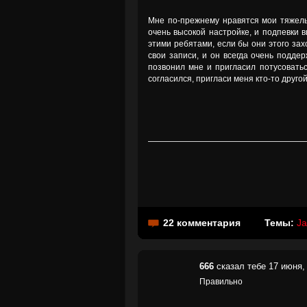
Мне по-прежнему нравятся мои тяжелые
очень высокой настройке, и подпевки 
этими ребятами, если бы они этого зах
свои записи, и он всегда очень подде
позвонил мне и пригласил потусоваться
согласился, пригласи меня кто-то другой
22 комментария
Темы:
Ja
666
сказал тебе 17 июня, 
Правильно