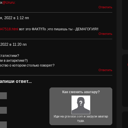
их
@Ururu:
Ответить
я, 2022 в 1:12 пп
8847518.html
вот это ФАКТ!!То ,что пишешь ты - ДЕМАГОГИЯ!!
Ответить
2022 в 11:20 пп
 статистики?
ли в антарктике?)
ество о котором столько говорят?
Ответить
апиши ответ...
Как сменить аватару?
Иди на
gravatar.com
и загрузи аватар
туда.