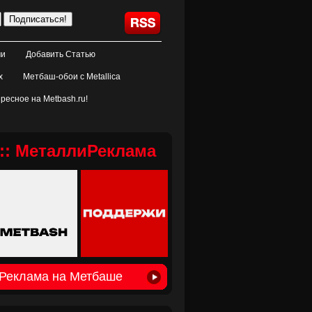
ми
Добавить Статью
х
Метбаш-обои с Metallica
ресное на Metbash.ru!
:: МеталлиРеклама
Реклама на Метбаше