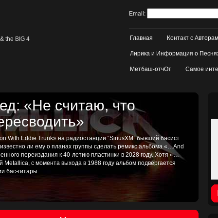
Email:
Главная
Контакт с Автора
& the BIG 4
Лирика и Информация о Песня
Метбаш-отчОт
Самое инте
д: «Не считаю, что
пересводить»
on With Eddie Trunk» на радиостанции “SiriusXM” бывший басист
, известно ли ему о планах группы сделать ремикс альбома «…And
иренного переиздания к 40-летию пластинки в 2028 году. Хотя «…
ой Metallica, с момента выхода в 1988 году альбом подвергается
тии бас-гитары…