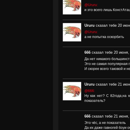
@Ururu:
и это всего лишь КонстАта
Ururu
сказал тебе 20 июн
@Ururu:
а не попытка оскорбить
666
сказал тебе 20 июня, 
Да нет никакого большинст
Это не самая популярная 
И скорее всего таковой и н
Ururu
сказал тебе 21 июн
@666:
Ну как нет? С 82года,на 
показатель?
666
сказал тебе 21 июня, 
Это чёс, а не показатель
Да их даже гавногей боуи 