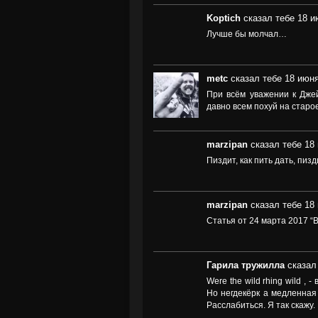
Koptich
сказал тебе 18 и
Лучше бы молчал…
metc
сказал тебе 18 июня
При всём уважении к Джей
давно всем похуй на старое
marzipan
сказал тебе 18 
Пиздит, как пить дать, пизд
marzipan
сказал тебе 18 
Статья от 24 марта 2017 “
Гарила тружилла
сказал
Were the wild rhing wild ,
Но негдекёрк а медленная
Расслабиться. Я так скажу