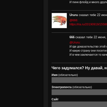
И пинк флойд и много друг
Ururu
сказал тебе 22 июн
@666:
https://ria.ru/20190919/155
666
сказал тебе 22 июня, 
@Ururu:
И где доказательство этой
И какую страну они посети
И в чем заключается то кач
Чего задумался? Ну давай, н
Имя
(обязательно)
Электропочта
(обязательно)
Сайт