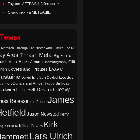
Группа METBASH ВКонтакте
Смайлики на МЕТБАШЕ
Темы
 Metallica Through The Never
And Justice For All
ay Area Thrash Metal
Big Four of
Black Album
rash Metal
Cliff
Cinematography
Dave
Covers and Tributes
rton
ustaine
Exodus
David Ellefson
Decibel
ry Holt
Guitars and Amps
Happy Birthday
Heavy
rdwired... To Self-Destruct
James
ress Release
Iron Report
etfield
Jason Newsted
Kerry
Kirk
ng
Killing Covers
Kill'Em All
Lars Ulrich
Hammett