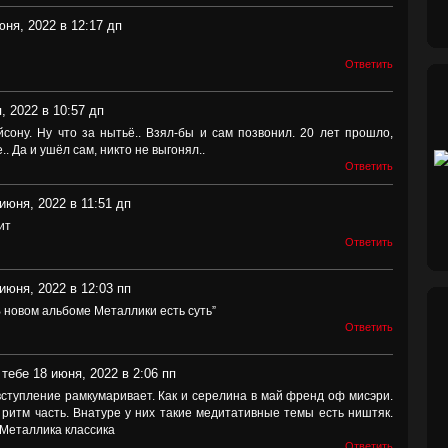
юня, 2022 в 12:17 дп
Ответить
, 2022 в 10:57 дп
сону. Ну что за нытьё.. Взял-бы и сам позвонил. 20 лет прошло,
.. Да и ушёл сам, никто не выгонял..
Ответить
июня, 2022 в 11:51 дп
ит
Ответить
июня, 2022 в 12:03 пп
В новом альбоме Металлики есть суть”
Ответить
 тебе 18 июня, 2022 в 2:06 пп
 - вступление рамкумаривает. Как и серелина в май френд оф мисэри.
 ритм часть. Внатуре у них такие медитативные темы есть ништяк.
. Металлика классика
Ответить