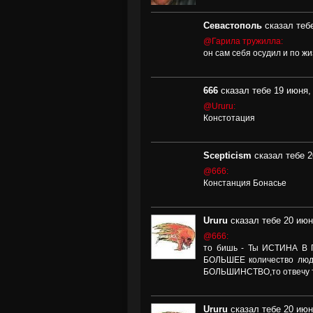
Севастополь
сказал тебе
@Гарила тружилла:
он сам себя осудил и по ж
666
сказал тебе 19 июня, 
@Ururu:
Констотация
Scepticism
сказал тебе 2
@666:
Констанция Бонасье
Ururu
сказал тебе 20 июн
@666:
то бишь - Ты ИСТИНА В 
БОЛЬШЕЕ количество люде
БОЛЬШИНСТВО,то отвечу т
Ururu
сказал тебе 20 июн