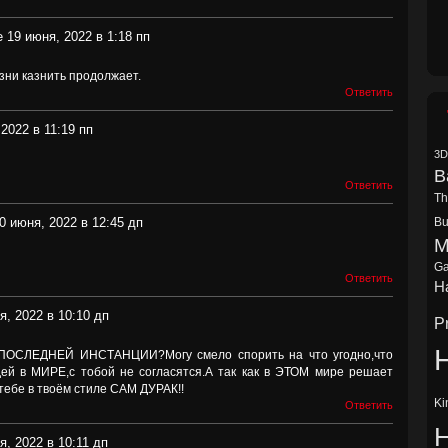
 19 июня, 2022 в 1:18 пп
изни казнить продолжает.
Ответить
2022 в 11:19 пп
3D
B
Ответить
Th
0 июня, 2022 в 12:45 дп
Bu
M
Ga
Ответить
Ha
я, 2022 в 10:10 дп
P
H
ПОСЛЕДНЕЙ ИНСТАНЦИИ?Могу смело спорить на что угодно,что
й в МИРЕ,с тобой не согласятся.А так как в ЭТОМ мире решает
ебе в твоём стиле САМ ДУРАК!!
Ki
Ответить
я, 2022 в 10:11 дп