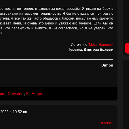
 песни, но теперь я взялся за вокал всерьёз. Я играю на басу в
выстраиваю на высокой тональности. Я бы не отказался поиграть с
отели. Я всё так же часто общаюсь с Ларсом, посылаю ему какие-то
рживает меня. Я очень это ценю и уважаю его мнение. Если бы он
, что перекусить и выпить, я бы согласился, но я не уверен, что
».
Источник:
“Metal Hammer”
Перевод:
Дмитрий Бравый
Dimon
son Newsted
,
St. Anger
2022 в 10:52 пп
Ответить