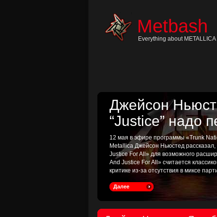
Skip
to
content
Metbash
Skip
to
navigation
Everything about METALLICA 
Skip
to
footer
Джейсон Ньюсте
“Justice” надо 
12 мая в эфире программы «Trunk Nati
Metallica Джейсон Ньюстед рассказал
Justice For All» для возможного расш
And Justice For All» считается классик
критике из-за отсутствия в миксе пар
Далее