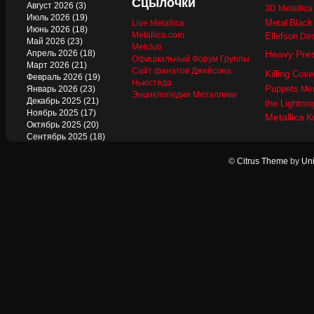
Сцылочки
Август 2026
(3)
3D Metallic
Июль 2026
(19)
Metal
Black
Live Metallica
Июнь 2026
(18)
Metallica.com
Ellefson
Dec
Май 2026
(23)
Metclub
Апрель 2026
(18)
Heavy Pre
Официальный Форум Группы
Март 2026
(21)
Сайт фанатов Джейсона
Killing Cove
Февраль 2026
(19)
Ньюстеда
Puppets
Январь 2026
(23)
Mer
Энциклопедия Металлики
Декабрь 2025
(21)
the Lightnin
Ноябрь 2025
(17)
Metallica
К
Октябрь 2025
(20)
Сентябрь 2025
(18)
Август 2025
(22)
Июль 2025
(13)
©
Citrus Theme
by
Uni
Июнь 2025
(17)
Май 2025
(19)
Апрель 2025
(17)
Март 2025
(17)
Февраль 2025
(18)
Январь 2025
(18)
Декабрь 2024
(18)
Ноябрь 2024
(21)
Октябрь 2024
(24)
Сентябрь 2024
(15)
Август 2024
(13)
Июль 2024
(12)