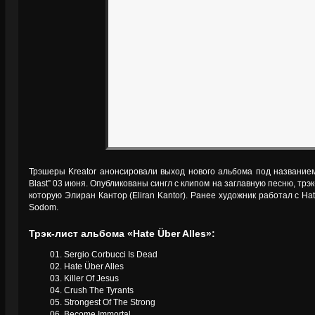
Трэшеры Kreator анонсировали выход нового альбома под названием 
Blast” 03 июня. Опубликованы сингл с клипом на заглавную песню, трэ
которую Элиран Кантор (Eliran Kantor). Ранее художник работал с Hateb
Sodom.
Трэк-лист альбома «Hate Über Alles»:
01. Sergio Corbucci Is Dead
02. Hate Über Alles
03. Killer Of Jesus
04. Crush The Tyrants
05. Strongest Of The Strong
06. Become Immortal