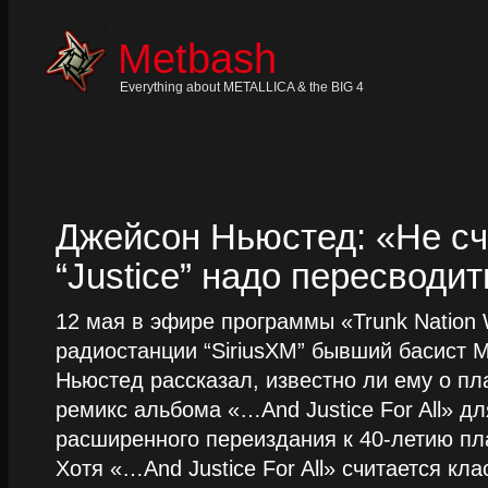
Skip
to
content
Metbash
Skip
to
navigation
Everything about METALLICA & the BIG 4
Skip
to
footer
Джейсон Ньюстед: «Не сч
“Justice” надо пересводит
12 мая в эфире программы «Trunk Nation W
радиостанции “SiriusXM” бывший басист M
Ньюстед рассказал, известно ли ему о пл
ремикс альбома «…And Justice For All» д
расширенного переиздания к 40-летию пла
Хотя «…And Justice For All» считается клас