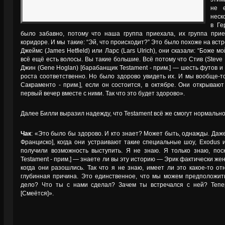
не 
неск
в Ге
было забавно, потому что наша группа приехала, их группа прие
коридоре. И мы такие: “Эй, что происходит?” Это было похоже на встр
Джеймс (James Hetfield) или Ларс (Lars Ulrich), они сказали: “Боже м
всё ещё есть волосы. Вы такие большие. Всё потому что Стив (Steve Di
Джин (Gene Hoglan) [барабанщик Testament - прим.] — шесть футов и
роста соответственно. Но было здорово увидеть их. И мы вообще-то 
Сакраменто - прим.], если он состоится, в октябре. Они открываю
первый вечер вместе с ними. Так что это будет здорово».
Далее Билли выразил надежду, что Testament всё же смогут нормально 
Чак
: «Это было бы здорово. И кто знает? Может быть, однажды. Даж
Франциско], когда они устраивают такие специальные шоу, Exodus 
получили возможность выступить. Я не знаю. Я только знаю, поско
Testament - прим.] — знаете ли вы эту историю — Эрик фактически жен
когда они разошлись. Так что я не знаю, имеет ли это какое-то о
глубинная причина. Это единственное, что мы можем предположить
дело? Что ты с нами сделал? Зачем ты встречался с ней? Тепер
[Смеётся]».