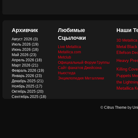
Архивчик
Любимые
Наши Т
Сцылочки
Август 2026
(3)
3D Metallic
Июль 2026
(19)
Metal
Black
Live Metallica
Июнь 2026
(18)
Metallica.com
Ellefson
Dec
Май 2026
(23)
Metclub
Апрель 2026
(18)
Heavy Pre
Официальный Форум Группы
Март 2026
(21)
Сайт фанатов Джейсона
Killing Cove
Февраль 2026
(19)
Ньюстеда
Puppets
Январь 2026
(23)
Mer
Энциклопедия Металлики
Декабрь 2025
(21)
the Lightnin
Ноябрь 2025
(17)
Metallica
К
Октябрь 2025
(20)
Сентябрь 2025
(18)
Август 2025
(22)
Июль 2025
(13)
©
Citrus Theme
by
Uni
Июнь 2025
(17)
Май 2025
(19)
Апрель 2025
(17)
Март 2025
(17)
Февраль 2025
(18)