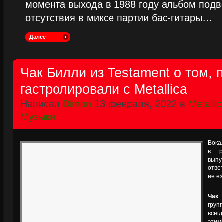
момента выхода в 1988 году альбом подве
отсутствия в миксе партии бас-гитары…
Далее
Чак Билли из Testament о том, 
гастролировали с Metallica
Написал
Dimon
13 февраля, 2022 в
Metalli
Музыки
Вока
в р
выпу
отве
не ез
Чак
:
груп
всег
этим