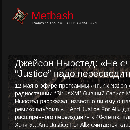
Skip
to
content
Metbash
Skip
to
navigation
Everything about METALLICA & the BIG 4
Skip
to
footer
Джейсон Ньюстед: «Не сч
“Justice” надо пересводит
12 мая в эфире программы «Trunk Nation W
радиостанции “SiriusXM” бывший басист M
Ньюстед рассказал, известно ли ему о пл
ремикс альбома «…And Justice For All» д
расширенного переиздания к 40-летию пла
Хотя «…And Justice For All» считается клас