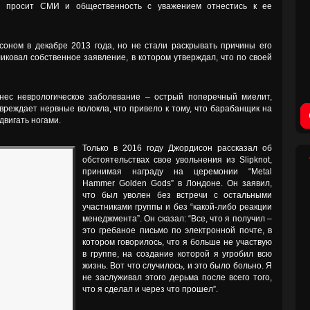
и просит СМИ и общественность с уважением отнестись к ее
соном в декабре 2013 года, но не стали раскрывать причины его
иковал собственное заявление, в котором утверждал, что по своей
нес неврологическое заболевание – острый поперечный миелит,
вреждает нервные волокла, что привело к тому, что барабанщик на
двигать ногами.
Только в 2016 году Джордисон рассказал об
обстоятельствах свое увольнения из Slipknot,
принимая награду на церемонии “Metal
Hammer Golden Gods” в Лондоне. Он заявил,
что был уволен без встречи с остальными
участниками группы и без “какой-либо реакции
менеджмента”. Он сказал: “Все, что я получил –
это гребаное письмо по электронной почте, в
котором говорилось, что я больше не участвую
в группе, на создание которой я угробил всю
жизнь. Вот что случилось, и это было больно. Я
не заслуживал этого дерьма после всего того,
что я сделал и через что прошел”.