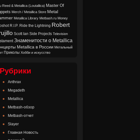
Master Of
u Reed & Metallica (Loutallica)
Metal
ppets
Merch / Metallica Store
ammer
Metallica Library
Metbash.ru
Money
Robert
oshot
Ride the Lightning
R.I.P.
ujillo
Scott Ian
Side Projects
Television
Знаменитости о Metallica
stament
нцерты Metallica в России
Метальный
Приколы
эт
Хобби и искусство
Рубрики
Anthrax
Megadeth
Metallica
Metbash-обзор
Metbash-отчет
Slayer
Главная Новость