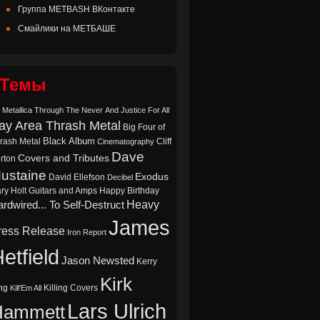
Группа METBASH ВКонтакте
Смайлики на МЕТБАШЕ
Темы
 Metallica Through The Never
And Justice For All
ay Area Thrash Metal
Big Four of
Black Album
rash Metal
Cliff
Cinematography
Dave
Covers and Tributes
rton
ustaine
Exodus
David Ellefson
Decibel
ry Holt
Guitars and Amps
Happy Birthday
Heavy
rdwired... To Self-Destruct
James
ress Release
Iron Report
etfield
Jason Newsted
Kerry
Kirk
ng
Killing Covers
Kill'Em All
Lars Ulrich
Hammett