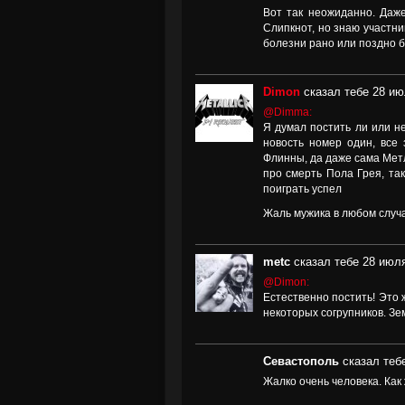
Вот так неожиданно. Даже
Слипкнот, но знаю участни
болезни рано или поздно б
Dimon
сказал тебе 28 ию
@Dimma:
Я думал постить ли или не
новость номер один, все
Флинны, да даже сама Метл
про смерть Пола Грея, та
поиграть успел
Жаль мужика в любом случае
metc
сказал тебе 28 июля
@Dimon:
Естественно постить! Это ж
некоторых согрупников. Зе
Севастополь
сказал теб
Жалко очень человека. Как