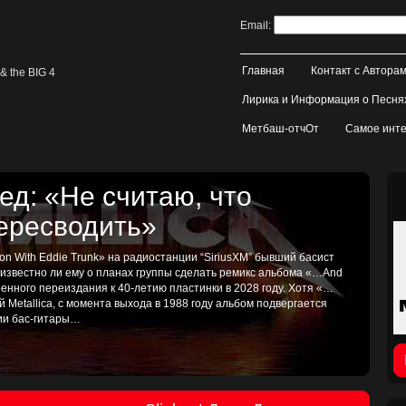
Email:
Главная
Контакт с Автора
& the BIG 4
Лирика и Информация о Песня
Метбаш-отчОт
Самое инте
д: «Не считаю, что
пересводить»
on With Eddie Trunk» на радиостанции “SiriusXM” бывший басист
, известно ли ему о планах группы сделать ремикс альбома «…And
иренного переиздания к 40-летию пластинки в 2028 году. Хотя «…
ой Metallica, с момента выхода в 1988 году альбом подвергается
тии бас-гитары…