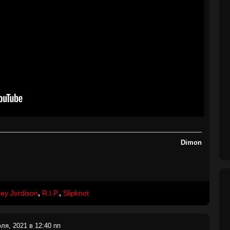
Dimon
ey Jordison
,
R.I.P.
,
Slipknot
ля, 2021 в 12:40 пп