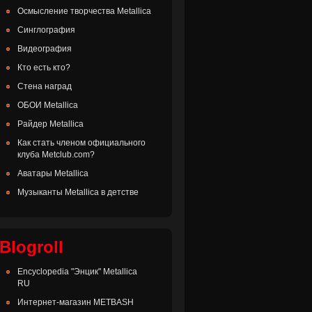
Осмысление творчества Metallica
Синглография
Видеография
Кто есть кто?
Стена наград
ОБОИ Metallica
Райдер Metallica
Как стать членом официального
клуба Metclub.com?
Аватары Metallica
Музыканты Metallica в детстве
Blogroll
Encyclopedia "Энцик" Metallica
RU
Интернет-магазин METBASH