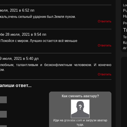
Lo
июля, 2021 в 6:52 пп
Pu
H
жаль,очень сильный ударник был.Земля пухом.
Ответить
Pr
Tr
бе 28 июля, 2021 в 9:54 пп
Te
Покойся с миром. Лучших остается всё меньше
Ко
Ответить
ду
9 июля, 2021 в 5:40 дп
любным, талантливым и безконфликтным человеком. И конечно
ом.
Ответить
апиши ответ...
Как сменить аватару?
Иди на
gravatar.com
и загрузи аватар
туда.