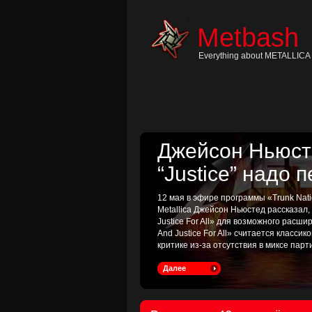
Skip
to
content
Metbash
Skip
to
navigation
Everything about METALLICA 
Skip
to
footer
Джейсон Ньюсте
“Justice” надо 
12 мая в эфире программы «Trunk Nati
Metallica Джейсон Ньюстед рассказал
Justice For All» для возможного расш
And Justice For All» считается классик
критике из-за отсутствия в миксе пар
Далее