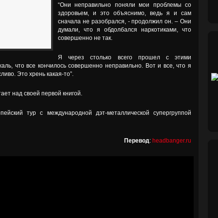
“Они неправильно поняли мои проблемы со
здоровьем, и это объяснимо, ведь я и сам
сначала не разобрался, - продолжил он. – Они
думали, что я обдолбался наркотиками, что
совершенно не так.
Я через столько всего прошел с этими
аль, что все кончилось совершенно неправильно. Вот и все, что я
ливо. Это хрень какая-то”.
ает над своей первой книгой.
пейский тур с международной дэт-металлической супергруппой
Перевод
:
headbanger.ru