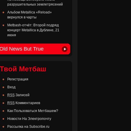
разрушительных землетрясений
Альбом Metallica «Reload»
вернулся в чарты
Metbash-отчёт: Второй подряд
концерт Metallica в Дублине, 21
июня
Old News But True
Твой Метбаш
Регистрация
Вход
RSS
Записей
RSS
Комментариев
Как Пользоваться Метбашем?
Новости На Электропочту
Рассылка на Subscribe.ru