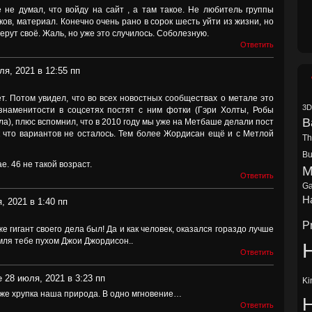
 не думал, что войду на сайт , а там такое. Не любитель группы
ков, материал. Конечно очень рано в сорок шесть уйти из жизни, но
ерут своё. Жаль, но уже это случилось. Соболезную.
Ответить
ля, 2021 в 12:55 пп
т. Потом увидел, что во всех новостных сообществах о метале это
3D
 знаменитости в соцсетях постят с ним фотки (Гэри Холты, Робы
B
а), плюс вспомнил, что в 2010 году мы уже на Метбаше делали пост
к что вариантов не осталось. Тем более Жордисан ещё и с Метлой
Th
Bu
. 46 не такой возраст.
M
Ответить
Ga
Ha
, 2021 в 1:40 пп
P
е гигант своего дела был! Да и как человек, оказался гораздо лучше
мля тебе пухом Джои Джордисон..
H
Ответить
е 28 июля, 2021 в 3:23 пп
Ki
 же хрупка наша природа. В одно мгновение…
Ответить