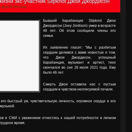
жизни экс-участник Slipknot Джои Джордисон
 Другой Музыки
Бывший барабанщик Slipknot Джои
Джордисон (Joey Jordison) умер в возрасте
46 лет. Об этом сообщили члены его
семьи.
Их заявление гласит: “Мы с разбитым
сердцем делимся с вами новостью о том,
что Джои Джордисон, успешный
барабанщик, музыкант и артист, тихо
скончался во сне 26 июля 2021 года. Ему
было 46 лет.
Смерть Джои оставила нас с пустым
сердцем и чувством неописуемой печали.
 его быстрый ум, чувствительную личность, огромное сердце и его
 музыкой.
ков и СМИ с уважением отнестись к нашей потребности в личном
 трудное время.