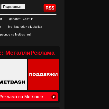
ми
Добавить Статью
х
Метбаш-обои с Metallica
ресное на Metbash.ru!
:: МеталлиРеклама
Реклама на Метбаше