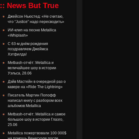
:: News But True
Джейсон Ньюстед: «Не считаю,
что “Justice” надо пересводить»
ИИ-клип на песню Metallica
«Whiplash»
С 63-м днём рождения
поздравляем Джеймса
Хэтфилда!
Metbash-отчёт: Metallica и
величайшее шоу в истории
Уэльса, 28.06
Дэйв Мастейн в очередной раз о
кавере на «Ride The Lightning»
Писатель Мартин Попофф
написал книгу с разбором всех
альбомов Metallica
Metbash-отчёт: Metallica и самое
большое шоу в истории Глазго,
25.06
Metallica пожертвовали 100 000$
на помощь Венесуэле после