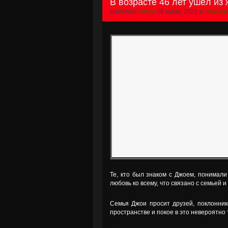
В возрасте 46 лет ушёл из 
Написал
Dimon
28 июля, 2021 в
Немного
Те, кто был знаком с Джоем, понимали
любовь ко всему, что связано с семьей и
Семья Джои просит друзей, поклонни
пространстве и покое в это невероятно