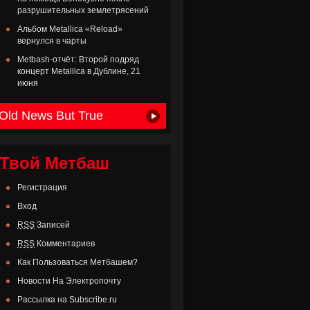
разрушительных землетрясений
Альбом Metallica «Reload»
вернулся в чарты
Metbash-отчёт: Второй подряд
концерт Metallica в Дублине, 21
июня
Old News But True
Твой Метбаш
Регистрация
Вход
RSS
Записей
RSS
Комментариев
Как Пользоваться Метбашем?
Новости На Электропочту
Рассылка на Subscribe.ru