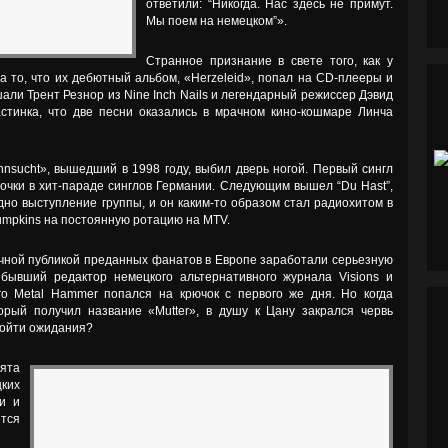
ответили: “Никогда. Нас здесь не примут.
Мы поем на немецком”».
Странное признание в свете того, как у
а то, что их дебютный альбом, «Herzeleid», попал на CD-плееры и
шали Трент Резнор из Nine Inch Nails и легендарный режиссер Дэвид
стинка, что две песни оказались в мрачном кино-кошмаре Линча
nsucht», вышедший в 1998 году, выбил дверь ногой. Первый сингл
трочки в хит-параде синглов Германии. Следующим вышел “Du Hast”,
дно выступление группы, и он каким-то образом стал радиохитом в
mpkins на постоянную ротацию на MTV.
чной публикой преданных фанатов в Европе заработали серьезную
 бывший редактор немецкого альтернативного журнала Visions и
о Metal Hammer попался на крючок с первого же дня. Но когда
орый получил название «Mutter», в душу к Цану закрался червь
зойти ожидания?
бята
цких
и и
тся