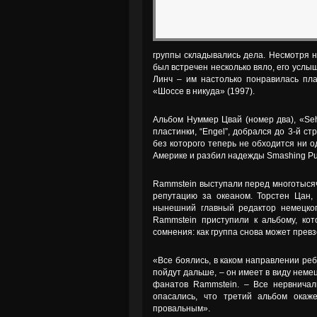
группы складывались дела. Несмотря н
был встречен несколько вяло, его услы
Линч – им настолько понравилась пла
«Шоссе в никуда» (1997).
Альбом Нуммер Цвай (номер два), «Seh
пластинки, “Engel”, добрался до 3-й с
без которого теперь не обходится ни о
Америке и разбил надежды Smashing Pu
Rammstein выступали перед многотыся
репутацию за океаном. Торстен Цан,
нынешний главный редактор немецког
Rammstein приступили к альбому, кот
сомнения: как группа снова может прев
«Все боялись, в каком направлении ре
пойдут дальше, – он имеет в виду неме
фанатов Rammstein. – Все нервничал
опасались, что третий альбом окаже
провальным».