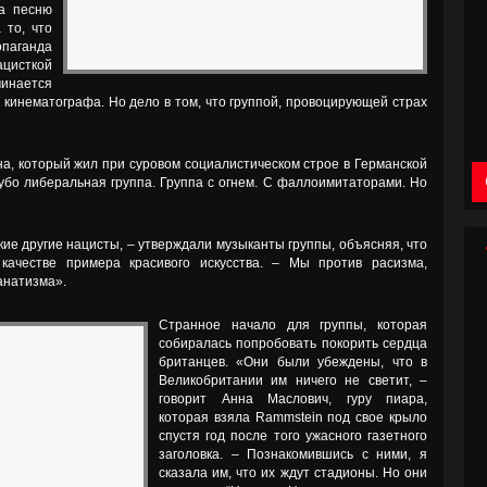
на песню
 то, что
опаганда
исткой
минается
 кинематографа. Но дело в том, что группой, провоцирующей страх
на, который жил при суровом социалистическом строе в Германской
губо либеральная группа. Группа с огнем. С фаллоимитаторами. Но
ие другие нацисты, – утверждали музыканты группы, объясняя, что
качестве примера красивого искусства. – Мы против расизма,
анатизма».
Странное начало для группы, которая
собиралась попробовать покорить сердца
британцев. «Они были убеждены, что в
Великобритании им ничего не светит, –
говорит Анна Маслович, гуру пиара,
которая взяла Rammstein под свое крыло
спустя год после того ужасного газетного
заголовка. – Познакомившись с ними, я
сказала им, что их ждут стадионы. Но они