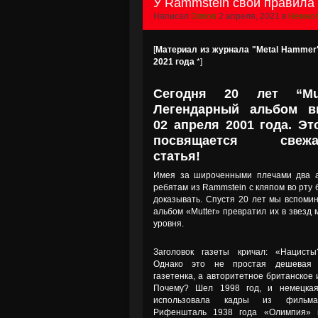
У Rammstein свои правила 
Написал
Dimon
2 апреля, 2021 в
Немног
[
Материал из журнала "Metal Hammer
2021 года
*]
Сегодня 20 лет “Mut
Легендарный альбом 
02 апреля 2001 года. Эт
посвящается свежа
статья!
Имея за широченными плечами два а
ребятам из Rammstein с кляпом во рту 
доказывать. Спустя 20 лет мы вспомин
альбом «Mutter» превратил их в звезд 
уровня.
Заголовок газеты кричал: «Нацисты
Однако это не простая дешевая 
газетенка, а авторитетное британское 
Почему? Шел 1998 год, и немецкая
использовала кадры из фильм
Рифеншталь 1938 года «Олимпия» 