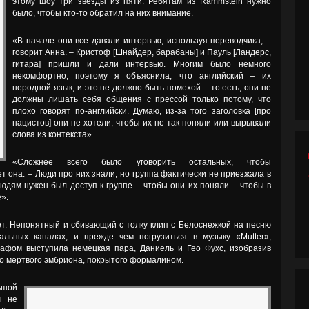
этому шоу три звезды из пяти. Ребятам из Rammstein нужно
было, чтобы кто-то обратил на них внимание.
«В начале они все давали интервью, используя переводчика, –
говорит Анна. – Кристоф [Шнайдер, барабаны] и Пауль [Ландерс,
гитара] пришли и дали интервью. Многим было немного
некомфортно, поэтому я объяснила, что английский – их
неродной язык, и это не должно быть помехой – то есть, они не
должны лишать себя общения с прессой только потому, что
плохо говорят по-английски. Думаю, из-за того заголовка [про
нацистов] они не хотели, чтобы их не так поняли или вырывали
слова из контекста».
«Сложнее всего было уговорить остальных, чтобы
т она. – Люди про них знали, но группа фактически не приезжала в
юдям нужен был доступ к группе – чтобы они их поняли – чтобы в
».
вет. Непонятный и сбивающий с толку клип с Белоснежкой на песню
альных каналах, и прежде чем погрузиться в музыку «Mutter»,
афом выступила немецкая пара, Даниель и Гео Фухс, изобразив
 мертвого эмбриона, покрытого формалином.
ьшой
ы не