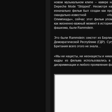
новом музыкальном клипе – кавере 
Depeche Mode “Stripped”. Несмотря на
изначально фильм был создан как пр
скандально-известной «Нац
Олимпиады», сейчас этот фильм упо
как жизненно-важный момент в истории
фашизма, были Rammstein.
Это были Rammstein: секстет из Берли
Демократической Республике (ГДР). Су
Британия всего этого не знала…
«Мы ни нацисты, ни неонацисты и никак
кадры из фильма использовались в 
дискриминации и любого проявления ф