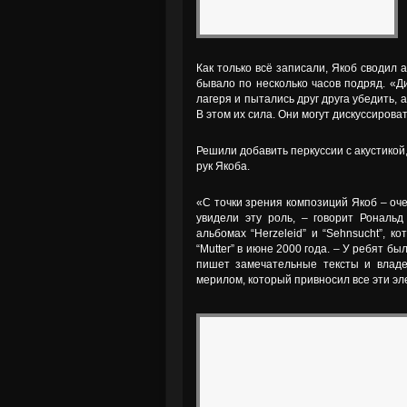
Как только всё записали, Якоб сводил
бывало по несколько часов подряд. «Д
лагеря и пытались друг друга убедить, 
В этом их сила. Они могут дискуссироват
Решили добавить перкуссии с акустико
рук Якоба.
«С точки зрения композиций Якоб – оче
увидели эту роль, – говорит Рональд
альбомах “Herzeleid” и “Sehnsucht”, 
“Mutter” в июне 2000 года. – У ребят 
пишет замечательные тексты и владе
мерилом, который привносил все эти эл