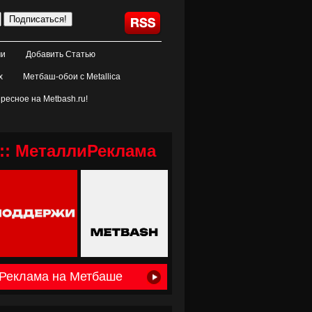
ми
Добавить Статью
х
Метбаш-обои с Metallica
ресное на Metbash.ru!
:: МеталлиРеклама
Реклама на Метбаше