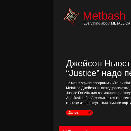
Skip
to
content
Metbash
Skip
to
navigation
Everything about METALLICA 
Skip
to
footer
Джейсон Ньюсте
“Justice” надо 
12 мая в эфире программы «Trunk Nati
Metallica Джейсон Ньюстед рассказал
Justice For All» для возможного расш
And Justice For All» считается классик
критике из-за отсутствия в миксе пар
Далее