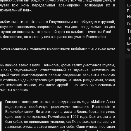
аранжировки! Мы убедили оркестр вернуться на следующий день, и
чувак всю ночь переделывал аранжировки, возвращая их в
Lo
изначальный вид».
Pu
H
 альбом вместе со Штефаном Глауманном и всё обсуждал с группой,
Pr
искуссии становились напряженными, мы даже разделялись на два
Tr
а нужно ли помещать тот или иной трек на альбом! – смеется Якоб. –
ь бесконечно, но в итоге у них все равно получится Rammstein».
Te
Ко
й, сочетающиеся с мощными механичными риффами – это тоже дело
ду
нь важное звено в цепи. Немногие, кроме самих участников группы,
 Прент, звукоинженер, ответственный за звучание Rammstein на
который также контролировал первые сведенные варианты альбома
были отличные идеи, потрясающие риффы, а Тилль [Линдеманн, вокал]
ет немецким языком, как никто другой… но Якоб был основным
ементы в песню».
Говоря о немецком языке, в преддверии выхода «Mutter» Анна
подготовила необычную рекламную компанию Rammstein в
Великобритании. До этого группа дала в Великобритании лишь
одно шоу, в лондонском Powerhaus в 1997 году. Фактически это
был кабак, но пришедшие увидели, как Тилль выходит на сцену в
лазерных очках, а затем поджигает себя. Один журнал поставил