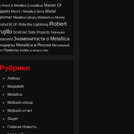
Master Of
u Reed & Metallica (Loutallica)
Metal
ppets
Merch / Metallica Store
ammer
Metallica Library
Metbash.ru
Money
Robert
oshot
Ride the Lightning
R.I.P.
ujillo
Scott Ian
Side Projects
Television
Знаменитости о Metallica
stament
нцерты Metallica в России
Метальный
Приколы
эт
Хобби и искусство
Рубрики
Anthrax
Megadeth
Metallica
Metbash-обзор
Metbash-отчет
Slayer
Главная Новость