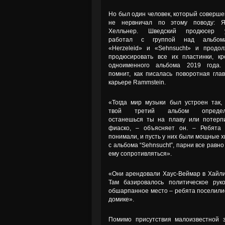
Но был один человек, который соверш
не нервничал по этому поводу: Я
Хелльнер. Шведский продюсер 
работал с группой над альбом
«Herzeleid» и «Sehnsucht» и продол
продюсировать все их пластинки, кр
одноименного альбома 2019 года.
помнит, как писалась поворотная гла
карьере Rammstein.
«Тогда мир музыки был устроен так,
твой третий альбом определ
останешься ты на плаву или потерп
фиаско, – объясняет он. – Ребята 
понимали, и пусть у них были мощные 
с альбома “Sehnsucht”, парни все равн
ему сопротивляться».
«Они арендовали Хаус-Веймар в Хайлиг
Там базировалось политическое рук
обшарпанное место – ребята поселилис
домике».
Помимо присутствия малоизвестной з