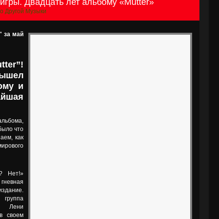
игры. Двадцать лет альбому «Mutter»
о Другой Музыки
" за май
ter”!
вышел
ому и
йшая
льбома,
было что
аем, как
мирового
? Нет!»
гневная
издание.
 группа
а Лени
в своем