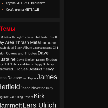
Группа METBASH ВКонтакте
Смайлики на МЕТБАШЕ
Темы
 Metallica Through The Never
And Justice For All
ay Area Thrash Metal
Big Four of
Black Album
rash Metal
Cliff
Cinematography
Dave
Covers and Tributes
rton
ustaine
Exodus
David Ellefson
Decibel
ry Holt
Guitars and Amps
Happy Birthday
Heavy
rdwired... To Self-Destruct
James
ress Release
Iron Report
etfield
Jason Newsted
Kerry
Kirk
ng
Killing Covers
Kill'Em All
Lars Ulrich
Hammett