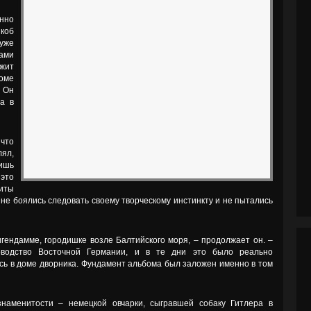
енно
коб
уже
ами
жит
оме
 Он
ва в
 что
ял,
ишь
это
хиты
о не боялись следовать своему творческому инстинкту и не пытались
ендамме, городишке возле Балтийского моря, – продолжает он. –
оводство Восточной Германии, и в те дни это было реально
ь в доме дворника. Фундамент альбома был заложен именно в том
наменитости – немецкой овчарки, сыгравшей собаку Гитлера в