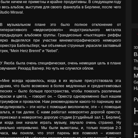
и были ничем не приметны и крайне продуктивны. В следующем году
 весь альбом, выступив для своего фанклуба в Берлине, после чего
udio Miraval.
В музыкальном плане это было полное отклонение от
гиперактивного «видеоигрового» индустриального металла
предыдущих альбомов группы. Грандиозные «пыхтящие» риффы
ярко выделялся при участии кинематографического немецкого
оркестра Бабельсберг, чьи объемные струнные украсили заглавный
3D
трек, “Mein Herz Brennt” и “Nebel”.
B
Th
У Якоба была очень специфическая, очень немецкая цель в плане
звучания: Рихард Вагнер. Но чуть не случился облом.
Bu
M
«Мне всегда нравилось, когда в их музыке присутствовала эта
Ga
драма, что было возможно в более медленных и среднетемповых
Ha
песнях – было больше пространства, чтобы показать различные
краски и цвета, – говорит он. – Оркестр одновременно был нашим
P
триумфом и провалом. Нам рекомендовали какого-то парнишку все
модулировать – эти ноты с помощью виолончели, эти – с помощью
H
альта, и так далее. С нами работал невероятно дорогой оркестр,
приезжал в невероятно дорогую студию [студийный зал 1, Берлин],
и когда они начали играть музыку, звучало очень странно. Ну
Ki
реально непривычно. Мы были вымотаны, и, только поиграв 2-3
часа, мы поняли, что этот парень все поменял – изменил