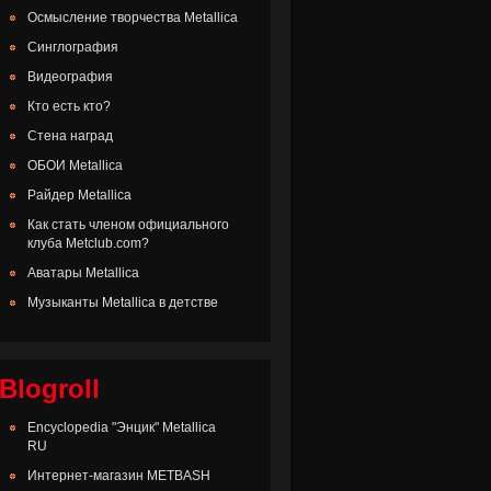
Осмысление творчества Metallica
Синглография
Видеография
Кто есть кто?
Стена наград
ОБОИ Metallica
Райдер Metallica
Как стать членом официального
клуба Metclub.com?
Аватары Metallica
Музыканты Metallica в детстве
Blogroll
Encyclopedia "Энцик" Metallica
RU
Интернет-магазин METBASH