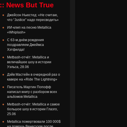
:: News But True
Джейсон Ньюстед: «Не считаю,
что “Justice” надо пересводить»
ИИ-клип на песню Metallica
«Whiplash»
С 63-м днём рождения
поздравляем Джеймса
Хэтфилда!
Metbash-отчёт: Metallica и
величайшее шоу в истории
Уэльса, 28.06
Дэйв Мастейн в очередной раз о
кавере на «Ride The Lightning»
Писатель Мартин Попофф
написал книгу с разбором всех
альбомов Metallica
Metbash-отчёт: Metallica и самое
большое шоу в истории Глазго,
25.06
Metallica пожертвовали 100 000$
на помощь Венесуэле после