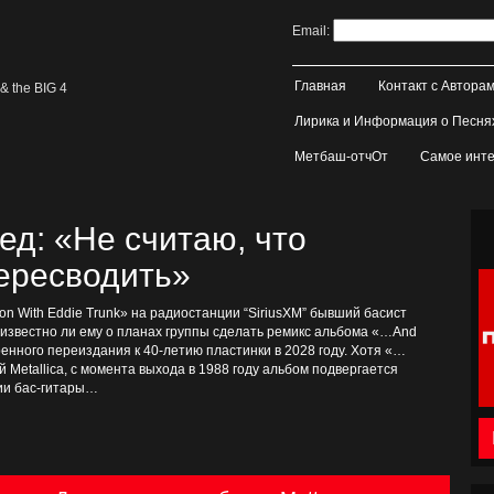
Email:
Главная
Контакт с Автора
& the BIG 4
Лирика и Информация о Песня
Метбаш-отчОт
Самое инте
д: «Не считаю, что
пересводить»
on With Eddie Trunk» на радиостанции “SiriusXM” бывший басист
, известно ли ему о планах группы сделать ремикс альбома «…And
иренного переиздания к 40-летию пластинки в 2028 году. Хотя «…
ой Metallica, с момента выхода в 1988 году альбом подвергается
тии бас-гитары…