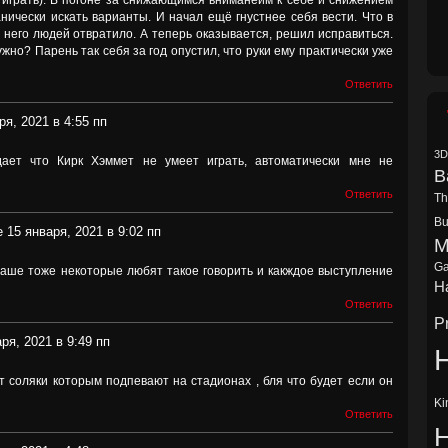
я играть). В погоне за снижающимся вниманеим к себе и снижением
анически искать варианты. И начал ещё гнустнее себя вести. Что в
 него людей отвратило. А теперь оказывается, решил исправиться.
ужно? Парень так себя за год опустил, что руки ему практически уже
Ответить
ря, 2021 в 4:55 пп
3D
дает что Кирк Хэммет не умеет играть, автоматически мне не
B
Ответить
Th
Bu
 15 января, 2021 в 9:02 пп
M
Ga
баше тоже некоторые любят такое говорить и какждое выступление
Ha
Ответить
P
ря, 2021 в 9:49 пп
H
т соляки которым подпевают на стадионах , бля что будет если он
Ki
Ответить