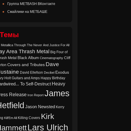
Группа METBASH ВКонтакте
Смайлики на МЕТБАШЕ
Темы
 Metallica Through The Never
And Justice For All
ay Area Thrash Metal
Big Four of
Black Album
rash Metal
Cliff
Cinematography
Dave
Covers and Tributes
rton
ustaine
Exodus
David Ellefson
Decibel
ry Holt
Guitars and Amps
Happy Birthday
Heavy
rdwired... To Self-Destruct
James
ress Release
Iron Report
etfield
Jason Newsted
Kerry
Kirk
ng
Killing Covers
Kill'Em All
Lars Ulrich
Hammett