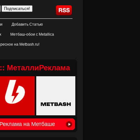
ми
Добавить Статью
х
Метбаш-обои с Metallica
ресное на Metbash.ru!
:: МеталлиРеклама
Реклама на Метбаше