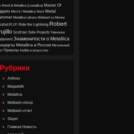
Master Of
u Reed & Metallica (Loutallica)
Metal
ppets
Merch / Metallica Store
ammer
Metallica Library
Metbash.ru
Money
Robert
oshot
Ride the Lightning
R.I.P.
ujillo
Scott Ian
Side Projects
Television
Знаменитости о Metallica
stament
нцерты Metallica в России
Метальный
Приколы
эт
Хобби и искусство
Рубрики
Anthrax
Megadeth
Metallica
Metbash-обзор
Metbash-отчет
Slayer
Главная Новость