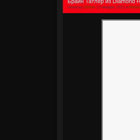
Брайн Татлер из Diamond He
Написал
Dimon
13 января, 2021 в
Metall