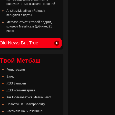
разрушительных землетрясений
Альбом Metallica «Reload»
вернулся в чарты
Metbash-отчёт: Второй подряд
концерт Metallica в Дублине, 21
июня
Old News But True
Твой Метбаш
Регистрация
Вход
RSS
Записей
RSS
Комментариев
Как Пользоваться Метбашем?
Новости На Электропочту
Рассылка на Subscribe.ru