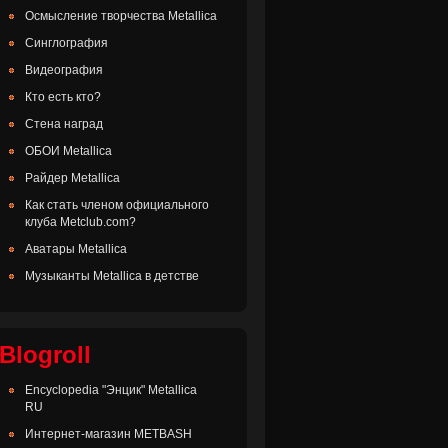
Осмысление творчества Metallica
Синглография
Видеография
Кто есть кто?
Стена наград
ОБОИ Metallica
Райдер Metallica
Как стать членом официального
клуба Metclub.com?
Аватары Metallica
Музыканты Metallica в детстве
Blogroll
Encyclopedia "Энцик" Metallica
RU
Интернет-магазин METBASH