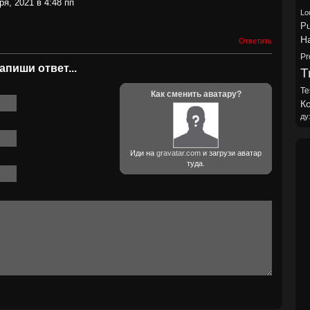
ря, 2021 в 4:48 пп
Lo
Pu
H
Ответить
Pr
апиши ответ...
Tr
Te
Как сменить аватару?
Ко
ду
Иди на
gravatar.com
и загрузи аватар
туда.