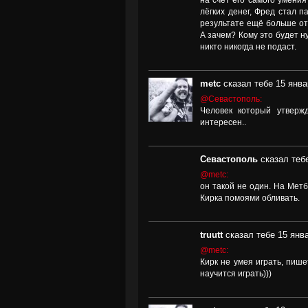
на счёт его самого умени
лёгких денег, Фред стал п
результате ещё больше от
А зачем? Кому это будет н
никто никогда не подаст.
metc
сказал тебе 15 янва
@Севастополь:
Человек который утверж
интересен..
Севастополь
сказал тебе
@metc:
он такой не один. На Мет
Кирка помоями обливать.
truutt
сказал тебе 15 янва
@metc:
Кирк не умея играть, пише
научится играть)))