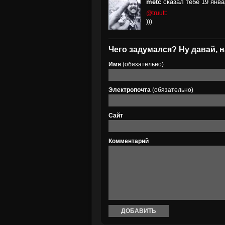
metc
сказал тебе 19 янва
@truutt:
)))
Чего задумался? Ну давай, н
Имя
(обязательно)
Электропочта
(обязательно)
Сайт
Комментарий