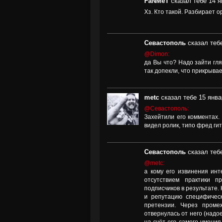
FaNMeT
сказал тебе 14 я
Хз. Кто такой. Разбирает ор
Севастополь
сказал тебе
@Dimon:
да Вы что? Надо зайти гля
так допекли, что прикрывае
metc
сказал тебе 15 янва
@Севастополь:
Захейтили его комментах.
видел ролик, типо фред гит
Севастополь
сказал тебе
@metc:
а кому его извинения ин
отсутствием практики п
подписчиков в результате.
и репутацию специфическ
претензии. Через проме
отвернулась от него (надо