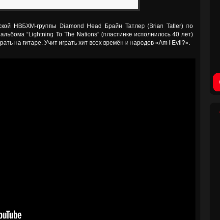
кой НВБХМ-группы Diamond Head Брайн Татлер (Brian Tatler) по
льбома “Lightning To The Nations” (пластинке исполнилось 40 лет)
ать на гитаре. Учит играть хит всех времён и народов «Am I Evil?».