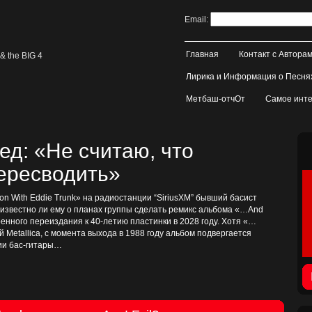
Email:
Главная
Контакт с Автора
& the BIG 4
Лирика и Информация о Песня
Метбаш-отчОт
Самое инте
д: «Не считаю, что
пересводить»
on With Eddie Trunk» на радиостанции “SiriusXM” бывший басист
, известно ли ему о планах группы сделать ремикс альбома «…And
иренного переиздания к 40-летию пластинки в 2028 году. Хотя «…
ой Metallica, с момента выхода в 1988 году альбом подвергается
тии бас-гитары…