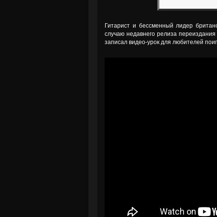
Гитарист и бессменный лидер британс
случаю недавнего релиза переиздания а
записал видео-урок для любителей поигр