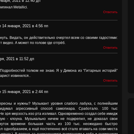
нваря, 2021 в 12:40 дп
игинал Metallici.
Ответить
 14 января, 2021 в 4:56 пп
нуть. Видать, он действительно очертел всем со своими гадостями:
т видео. А может по голове где отгрёб.
Ответить
ря, 2021 в 11:52 дп
 Подробностей толком не знаю. Я у Димона из “Гитарных историй”
арист извинился..
Ответить
 15 января, 2021 в 2:44 пп
тересны и нужны? Музыкант уровня слабого лабуха, с полнейшим
ридумал агрессивный способ самопиара. Сработало. 100 тыс
 Не зря мерзость изо рта изливал. Одновременно создал себе имидж
ую - клоуна. Музыкально ничем не подкрепил, не доказал свои
жуток времени большая часть из 100 тыс. неожидано быстро
ел однобразием, а ещё постепенно всё стало втавать на сови места