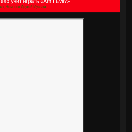
ad учит играть «Am I Evil?»
ica
,
Немного Другой Музыки