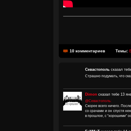
10 комментариев
Темы:
B
Севастополь
сказал тебе
Страшно подумать, что ска
Dimon
сказал тебе 13 янв
@Севастополь:
Скорее всего ничего. Посл
со срачами и он спустя не
в прошлое, с “хорошими” о