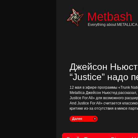
Skip
to
content
Metbash
Skip
to
navigation
Everything about METALLICA 
Skip
to
footer
Джейсон Ньюсте
“Justice” надо 
12 мая в эфире программы «Trunk Nati
Metallica Джейсон Ньюстед рассказал
Justice For All» для возможного расш
And Justice For All» считается классик
критике из-за отсутствия в миксе пар
Далее