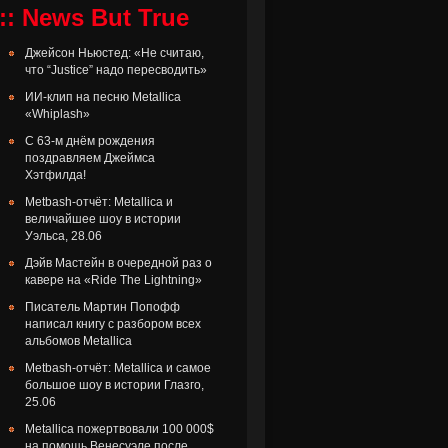
:: News But True
Джейсон Ньюстед: «Не считаю,
что “Justice” надо пересводить»
ИИ-клип на песню Metallica
«Whiplash»
С 63-м днём рождения
поздравляем Джеймса
Хэтфилда!
Metbash-отчёт: Metallica и
величайшее шоу в истории
Уэльса, 28.06
Дэйв Мастейн в очередной раз о
кавере на «Ride The Lightning»
Писатель Мартин Попофф
написал книгу с разбором всех
альбомов Metallica
Metbash-отчёт: Metallica и самое
большое шоу в истории Глазго,
25.06
Metallica пожертвовали 100 000$
на помощь Венесуэле после