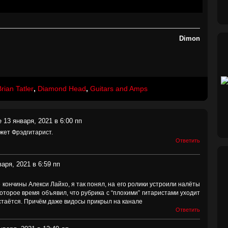
Dimon
rian Tatler
,
Diamond Head
,
Guitars and Amps
 13 января, 2021 в 6:00 пп
жет Фрэдгитарист.
Ответить
аря, 2021 в 6:59 пп
е кончины Алекси Лайхо, я так понял, на его ролики устроили налёты
которое время объявил, что рубрика с “плохими” гитаристами уходит
стаётся. Причём даже видосы прикрыл на канале
Ответить