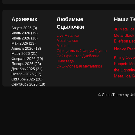
Архивчик
Любимые
Наши Т
Сцылочки
Август 2026
(3)
3D Metallic
Июль 2026
(19)
Metal
Black
Live Metallica
Июнь 2026
(18)
Metallica.com
Ellefson
Dec
Май 2026
(23)
Metclub
Апрель 2026
(18)
Heavy Pre
Официальный Форум Группы
Март 2026
(21)
Сайт фанатов Джейсона
Killing Cove
Февраль 2026
(19)
Ньюстеда
Puppets
Январь 2026
(23)
Mer
Энциклопедия Металлики
Декабрь 2025
(21)
the Lightnin
Ноябрь 2025
(17)
Metallica
К
Октябрь 2025
(20)
Сентябрь 2025
(18)
Август 2025
(22)
Июль 2025
(13)
©
Citrus Theme
by
Uni
Июнь 2025
(17)
Май 2025
(19)
Апрель 2025
(17)
Март 2025
(17)
Февраль 2025
(18)
Январь 2025
(18)
Декабрь 2024
(18)