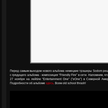
Перед самым выходом нового альбома немецкие трэшеры Sodom реш
с грядущего альбома - композиция “Friendly Fire” в сети. Напомним, чт
27 ноября на лейбле “Entertainment One” (”eOne”) в Северной Аме
Подробности об альбоме
здесь
. Всем old school thrash!