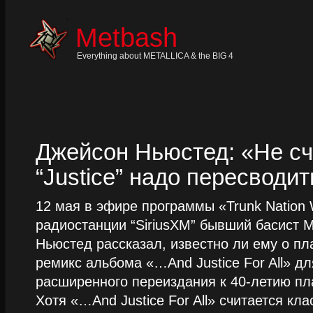
Skip
to
content
Metbash
Skip
to
navigation
Everything about METALLICA & the BIG 4
Skip
to
footer
Джейсон Ньюстед: «Не сч
“Justice” надо пересводит
12 мая в эфире программы «Trunk Nation W
радиостанции “SiriusXM” бывший басист M
Ньюстед рассказал, известно ли ему о пл
ремикс альбома «…And Justice For All» д
расширенного переиздания к 40-летию пла
Хотя «…And Justice For All» считается клас