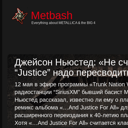
Skip
to
content
Metbash
Skip
to
navigation
Everything about METALLICA & the BIG 4
Skip
to
footer
Джейсон Ньюстед: «Не сч
“Justice” надо пересводит
12 мая в эфире программы «Trunk Nation W
радиостанции “SiriusXM” бывший басист M
Ньюстед рассказал, известно ли ему о пл
ремикс альбома «…And Justice For All» д
расширенного переиздания к 40-летию пла
Хотя «…And Justice For All» считается клас