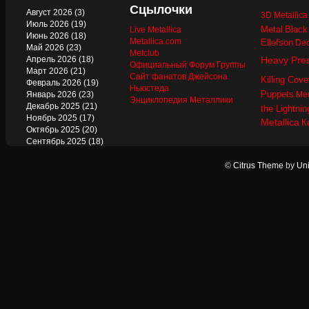
Сцылочки
Август 2026
(3)
3D Metallic
Июль 2026
(19)
Metal
Black
Live Metallica
Июнь 2026
(18)
Metallica.com
Ellefson
Dec
Май 2026
(23)
Metclub
Апрель 2026
(18)
Heavy Pre
Официальный Форум Группы
Март 2026
(21)
Сайт фанатов Джейсона
Killing Cove
Февраль 2026
(19)
Ньюстеда
Puppets
Январь 2026
(23)
Mer
Энциклопедия Металлики
Декабрь 2025
(21)
the Lightnin
Ноябрь 2025
(17)
Metallica
К
Октябрь 2025
(20)
Сентябрь 2025
(18)
Август 2025
(22)
Июль 2025
(13)
©
Citrus Theme
by
Uni
Июнь 2025
(17)
Май 2025
(19)
Апрель 2025
(17)
Март 2025
(17)
Февраль 2025
(18)
Январь 2025
(18)
Декабрь 2024
(18)
Ноябрь 2024
(21)
Октябрь 2024
(24)
Сентябрь 2024
(15)
Август 2024
(13)
Июль 2024
(12)