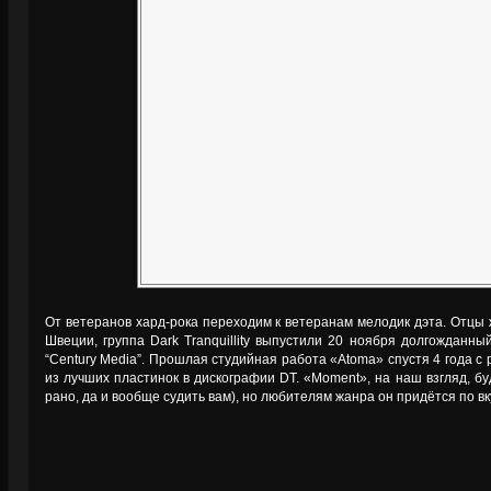
От ветеранов хард-рока переходим к ветеранам мелодик дэта. Отцы ж
Швеции, группа Dark Tranquillity выпустили 20 ноября долгожданн
“Century Media”. Прошлая студийная работа «Atoma» спустя 4 года с
из лучших пластинок в дискографии DT. «Moment», на наш взгляд, бу
рано, да и вообще судить вам), но любителям жанра он придётся по в