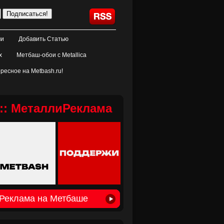
ми
Добавить Статью
х
Метбаш-обои с Metallica
ресное на Metbash.ru!
:: МеталлиРеклама
Реклама на Метбаше