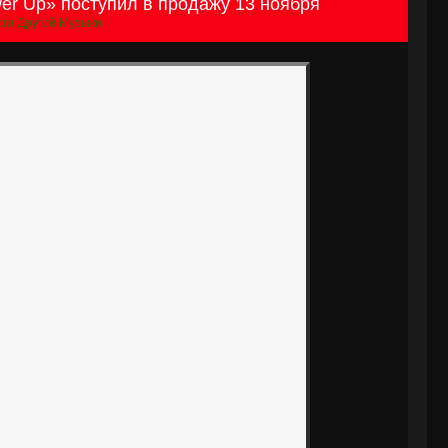
r Up» поступил в продажу 13 ноября
го Другой Музыки