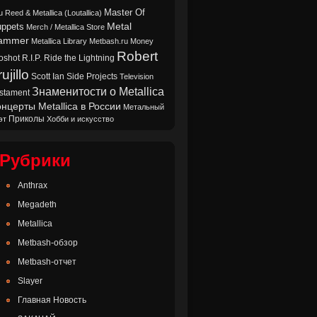
Master Of
u Reed & Metallica (Loutallica)
Metal
ppets
Merch / Metallica Store
ammer
Metallica Library
Metbash.ru
Money
Robert
oshot
Ride the Lightning
R.I.P.
ujillo
Scott Ian
Side Projects
Television
Знаменитости о Metallica
stament
нцерты Metallica в России
Метальный
Приколы
эт
Хобби и искусство
Рубрики
Anthrax
Megadeth
Metallica
Metbash-обзор
Metbash-отчет
Slayer
Главная Новость