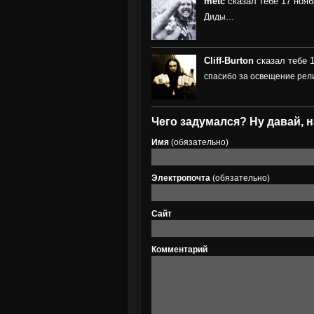
metc
сказал тебе 17 нояб
Диды…
Cliff-Burton
сказал тебе 1
спасибо за освещение рел
Чего задумался? Ну давай, н
Имя
(обязательно)
Электропочта
(обязательно)
Сайт
Комментарий