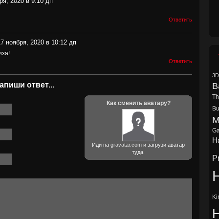
ря, 2020 в 9:10 дп
Ответить
7 ноября, 2020 в 10:12 дп
иза!
Ответить
3D
апиши ответ...
B
Th
Как сменить аватару?
Bu
M
Ga
Ha
Иди на
gravatar.com
и загрузи аватар
туда.
P
H
Ki