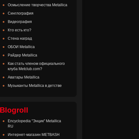
Осмысление творчества Metallica
Синглография
Видеография
Кто есть кто?
Стена наград
ОБОИ Metallica
Райдер Metallica
Как стать членом официального
клуба Metclub.com?
Аватары Metallica
Музыканты Metallica в детстве
Blogroll
Encyclopedia "Энцик" Metallica
RU
Интернет-магазин METBASH