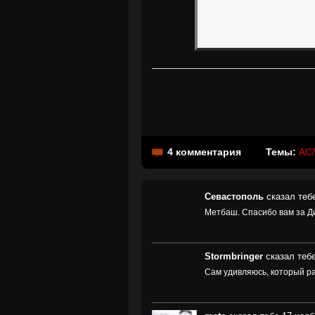
4 комментария
Темы:
AC
Севастополь
сказал тебе
Метбаш. Спасибо вам за ДиС
Stormbringer
сказал тебе
Сам удивляюсь, который ра