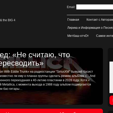
Email:
Главная
Контакт с Автора
& the BIG 4
Лирика и Информация о Песня
Метбаш-отчОт
Самое инте
д: «Не считаю, что
пересводить»
on With Eddie Trunk» на радиостанции “SiriusXM” бывший басист
, известно ли ему о планах группы сделать ремикс альбома «…And
иренного переиздания к 40-летию пластинки в 2028 году. Хотя «…
ой Metallica, с момента выхода в 1988 году альбом подвергается
тии бас-гитары…