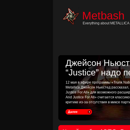
Skip
to
content
Metbash
Skip
to
navigation
Everything about METALLICA 
Skip
to
footer
Джейсон Ньюсте
“Justice” надо 
12 мая в эфире программы «Trunk Nati
Metallica Джейсон Ньюстед рассказал
Justice For All» для возможного расш
And Justice For All» считается классик
критике из-за отсутствия в миксе пар
Далее