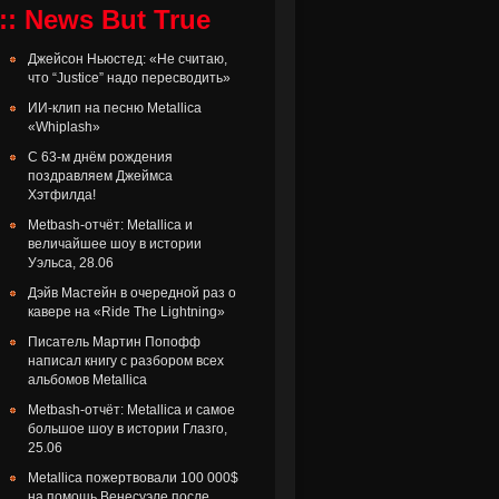
:: News But True
Джейсон Ньюстед: «Не считаю,
что “Justice” надо пересводить»
ИИ-клип на песню Metallica
«Whiplash»
С 63-м днём рождения
поздравляем Джеймса
Хэтфилда!
Metbash-отчёт: Metallica и
величайшее шоу в истории
Уэльса, 28.06
Дэйв Мастейн в очередной раз о
кавере на «Ride The Lightning»
Писатель Мартин Попофф
написал книгу с разбором всех
альбомов Metallica
Metbash-отчёт: Metallica и самое
большое шоу в истории Глазго,
25.06
Metallica пожертвовали 100 000$
на помощь Венесуэле после