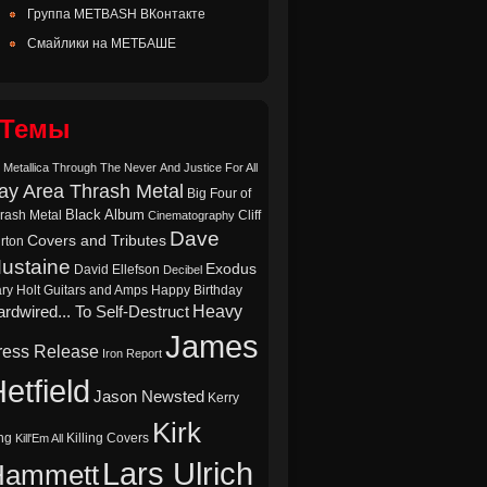
Группа METBASH ВКонтакте
Смайлики на МЕТБАШЕ
Темы
 Metallica Through The Never
And Justice For All
ay Area Thrash Metal
Big Four of
Black Album
rash Metal
Cliff
Cinematography
Dave
Covers and Tributes
rton
ustaine
Exodus
David Ellefson
Decibel
ry Holt
Guitars and Amps
Happy Birthday
Heavy
rdwired... To Self-Destruct
James
ress Release
Iron Report
etfield
Jason Newsted
Kerry
Kirk
ng
Killing Covers
Kill'Em All
Lars Ulrich
Hammett