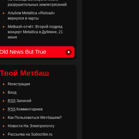
разрушительных землетрясений
Альбом Metallica «Reload»
вернулся в чарты
Metbash-отчёт: Второй подряд
концерт Metallica в Дублине, 21
июня
Old News But True
Твой Метбаш
Регистрация
Вход
RSS
Записей
RSS
Комментариев
Как Пользоваться Метбашем?
Новости На Электропочту
Рассылка на Subscribe.ru