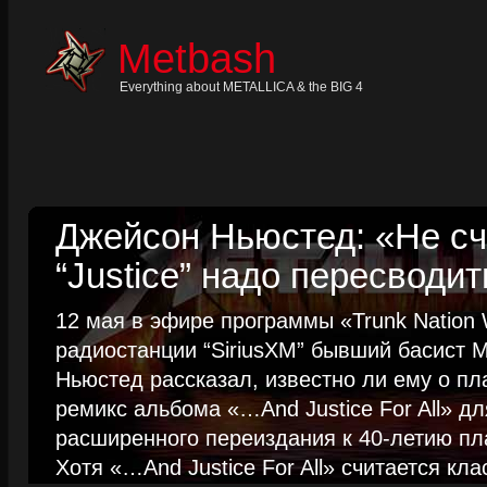
Skip
to
content
Metbash
Skip
to
navigation
Everything about METALLICA & the BIG 4
Skip
to
footer
Джейсон Ньюстед: «Не сч
“Justice” надо пересводит
12 мая в эфире программы «Trunk Nation W
радиостанции “SiriusXM” бывший басист M
Ньюстед рассказал, известно ли ему о пл
ремикс альбома «…And Justice For All» д
расширенного переиздания к 40-летию пла
Хотя «…And Justice For All» считается клас