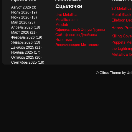
Сцылочки
Август 2026
(3)
3D Metallic
Июль 2026
(19)
Metal
Black
Live Metallica
Июнь 2026
(18)
Metallica.com
Ellefson
Dec
Май 2026
(23)
Metclub
Апрель 2026
(18)
Heavy Pre
Официальный Форум Группы
Март 2026
(21)
Сайт фанатов Джейсона
Killing Cove
Февраль 2026
(19)
Ньюстеда
Puppets
Январь 2026
(23)
Mer
Энциклопедия Металлики
Декабрь 2025
(21)
the Lightnin
Ноябрь 2025
(17)
Metallica
К
Октябрь 2025
(20)
Сентябрь 2025
(18)
Август 2025
(22)
Июль 2025
(13)
©
Citrus Theme
by
Uni
Июнь 2025
(17)
Май 2025
(19)
Апрель 2025
(17)
Март 2025
(17)
Февраль 2025
(18)
Январь 2025
(18)
Декабрь 2024
(18)
Ноябрь 2024
(21)
Октябрь 2024
(24)
Сентябрь 2024
(15)
Август 2024
(13)