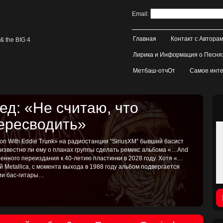
Email:
Главная
Контакт с Автора
& the BIG 4
Лирика и Информация о Песня
Метбаш-отчОт
Самое инте
д: «Не считаю, что
пересводить»
on With Eddie Trunk» на радиостанции “SiriusXM” бывший басист
, известно ли ему о планах группы сделать ремикс альбома «…And
иренного переиздания к 40-летию пластинки в 2028 году. Хотя «…
ой Metallica, с момента выхода в 1988 году альбом подвергается
тии бас-гитары…