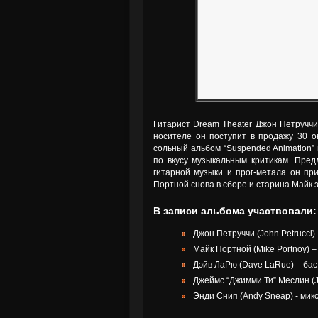
Гитарист Dream Theater Джон Петруччи
носителе он поступит в продажу 30 о
сольный альбом “Suspended Animation” 
по вкусу музыкальным критикам. Пред
гитарной музыки и прог-метала он при
Портной снова в сборе и старина Майк з
В записи альбома участвовали:
Джон Петруччи (John Petrucci)
Майк Портной (Mike Portnoy) 
Дэйв ЛаРю (Dave LaRue) – бас
Джеймс “Джимми Ти” Меслин (Ja
Энди Снип (Andy Sneap) - микс