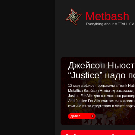
Skip
to
content
Metbash
Skip
to
navigation
Everything about METALLICA 
Skip
to
footer
Джейсон Ньюсте
“Justice” надо 
12 мая в эфире программы «Trunk Nati
Metallica Джейсон Ньюстед рассказал
Justice For All» для возможного расш
And Justice For All» считается классик
критике из-за отсутствия в миксе пар
Далее