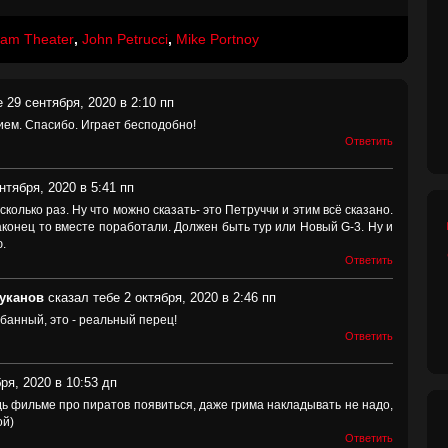
am Theater
,
John Petrucci
,
Mike Portnoy
 29 сентября, 2020 в 2:10 пп
ием. Спасибо. Играет бесподобно!
Ответить
нтября, 2020 в 5:41 пп
колько раз. Ну что можно сказать- это Петруччи и этим всё сказано.
аконец то вместе поработали. Должен быть тур или Новый G-3. Ну и
.
Ответить
уканов
сказал тебе 2 октября, 2020 в 2:46 пп
банный, это - реальный перец!
Ответить
ря, 2020 в 10:53 дп
ь фильме про пиратов появиться, даже грима накладывать не надо,
ой)
Ответить