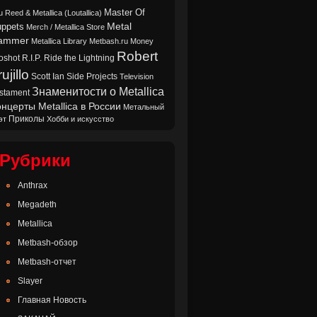
Master Of
u Reed & Metallica (Loutallica)
Metal
ppets
Merch / Metallica Store
ammer
Metallica Library
Metbash.ru
Money
Robert
oshot
Ride the Lightning
R.I.P.
ujillo
Scott Ian
Side Projects
Television
Знаменитости о Metallica
stament
нцерты Metallica в России
Метальный
Приколы
эт
Хобби и искусство
Рубрики
Anthrax
Megadeth
Metallica
Metbash-обзор
Metbash-отчет
Slayer
Главная Новость