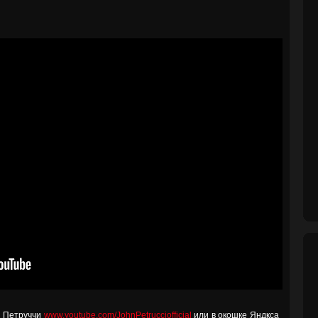
а Петруччи
www.youtube.com/JohnPetrucciofficial
или в окошке Яндкса