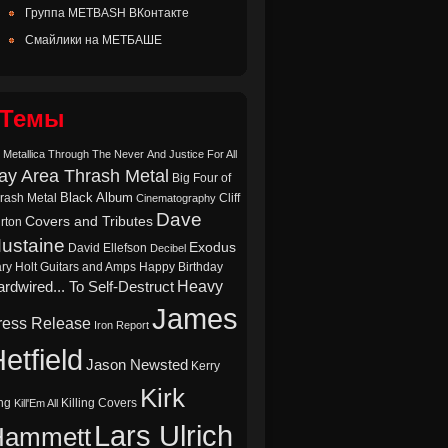
Группа METBASH ВКонтакте
Смайлики на МЕТБАШЕ
Темы
 Metallica Through The Never
And Justice For All
ay Area Thrash Metal
Big Four of
Black Album
rash Metal
Cliff
Cinematography
Dave
Covers and Tributes
rton
ustaine
Exodus
David Ellefson
Decibel
ry Holt
Guitars and Amps
Happy Birthday
Heavy
rdwired... To Self-Destruct
James
ress Release
Iron Report
etfield
Jason Newsted
Kerry
Kirk
ng
Killing Covers
Kill'Em All
Lars Ulrich
Hammett