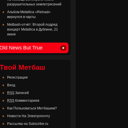
разрушительных землетрясений
Альбом Metallica «Reload»
вернулся в чарты
Metbash-отчёт: Второй подряд
концерт Metallica в Дублине, 21
июня
Old News But True
Твой Метбаш
Регистрация
Вход
RSS
Записей
RSS
Комментариев
Как Пользоваться Метбашем?
Новости На Электропочту
Рассылка на Subscribe.ru