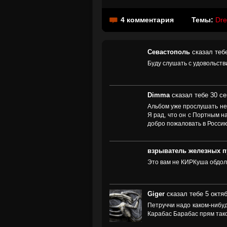
4 комментария
Темы:
Dre
Севастополь
сказал тебе
Буду слушать с удовольств
Dimma
сказал тебе 30 се
Альбом уже прослушать нес
Я рад, что он с Портным н
добро пожаловать в Россию
взрыватель железных п
Это вам не КИРКуша обдол
Giger
сказал тебе 5 октяб
Петруччи надо каком-нибуд
Карабас Барабас прям так