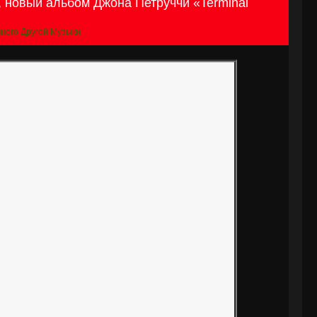
 новый альбом Джона Петруччи «Terminal
ного Другой Музыки