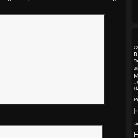
3D
B
Th
Bu
M
Ga
Ha
P
H
Ki