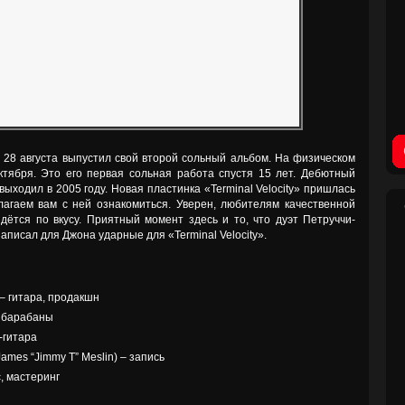
 28 августа выпустил свой второй сольный альбом. На физическом
ктября. Это его первая сольная работа спустя 15 лет. Дебютный
выходил в 2005 году. Новая пластинка «Terminal Velocity» пришлась
лагаем вам с ней ознакомиться. Уверен, любителям качественной
дётся по вкусу. Приятный момент здесь и то, что дуэт Петруччи-
аписал для Джона ударные для «Terminal Velocity».
 – гитара, продакшн
– барабаны
-гитара
mes “Jimmy T” Meslin) – запись
, мастеринг