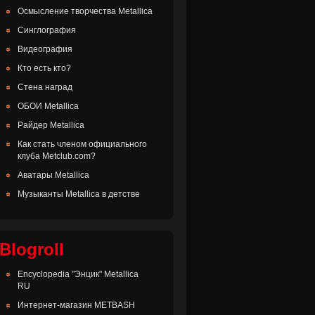
Осмысление творчества Metallica
Синглография
Видеография
Кто есть кто?
Стена наград
ОБОИ Metallica
Райдер Metallica
Как стать членом официального
клуба Metclub.com?
Аватары Metallica
Музыканты Metallica в детстве
Blogroll
Encyclopedia "Энцик" Metallica
RU
Интернет-магазин METBASH