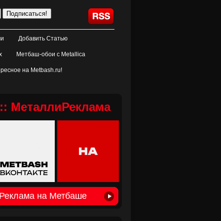
ми
Добавить Статью
х
Метбаш-обои с Metallica
ресное на Metbash.ru!
:: МеталлиРеклама
Реклама на Метбаше