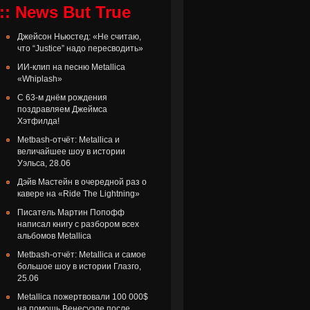
:: News But True
Джейсон Ньюстед: «Не считаю,
что “Justice” надо пересводить»
ИИ-клип на песню Metallica
«Whiplash»
С 63-м днём рождения
поздравляем Джеймса
Хэтфилда!
Metbash-отчёт: Metallica и
величайшее шоу в истории
Уэльса, 28.06
Дэйв Мастейн в очередной раз о
кавере на «Ride The Lightning»
Писатель Мартин Попофф
написал книгу с разбором всех
альбомов Metallica
Metbash-отчёт: Metallica и самое
большое шоу в истории Глазго,
25.06
Metallica пожертвовали 100 000$
на помощь Венесуэле после