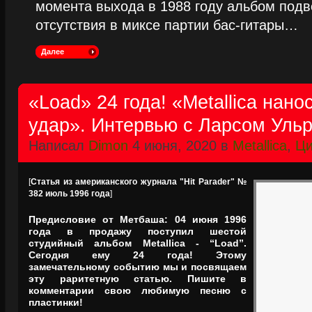
момента выхода в 1988 году альбом подве
отсутствия в миксе партии бас-гитары…
Далее
«Load» 24 года! «Metallica нано
удар». Интервью с Ларсом Уль
Написал
Dimon
4 июня, 2020 в
Metallica
,
Ци
[
Статья из американского журнала "Hit Parader" №
382 июль 1996 года
]
Предисловие от Метбаша: 04 июня 1996
года в продажу поступил шестой
студийный альбом Metallica - “Load”.
Сегодня ему 24 года! Этому
замечательному событию мы и посвящаем
эту раритетную статью. Пишите в
комментарии свою любимую песню с
пластинки!