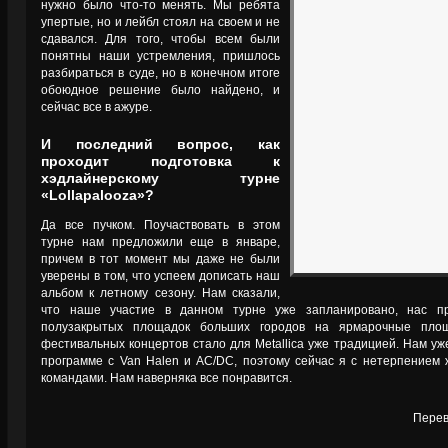
нужно было что-то менять. Мы ребята
упертые, но и лейбл стоял на своем и не
сдавался. Для того, чтобы всем были
понятны наши устремления, пришлось
разбираться в суде, но в конечном итоге
обоюдное решение было найдено, и
сейчас все в ажуре.
И последний вопрос, как
проходит подготовка к
хэдлайнерскому турне
«Lollapalooza»?
Да все пучком. Поучаствовать в этом
турне нам предложили еще в январе,
причем в тот момент мы даже не были
уверены в том, что успеем дописать наш
альбом к летному сезону. Нам сказали,
что наше участие в данном турне уже запланировано, нас пр
полузакрытых площадок больших городов на ярмарочные площ
фестивальных концертов стало для Metallica уже традицией. Нам уж
программе с Van Halen и AC/DC, поэтому сейчас я с нетерпением
командами. Нам наверняка все понравится.
Перев