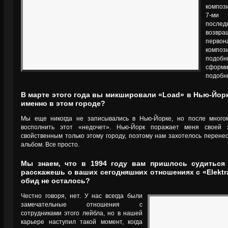
композ
7-ми 
после
возвра
первон
компо
подобн
сформи
подобн
В марте этого года вы микшировали «Load» в Нью-Йор
именно в этом городе?
Мы еще никогда не записывались в Нью-Йорке, но после много
восполнить этот «недочет». Нью-Йорк поражает меня своей 
свойственным только этому городу, поэтому нам захотелось перене
альбом. Все просто.
Мы знаем, что в 1994 году вам пришлось судиться
расскажешь о ваших сегодняшних отношениях с «Elekt
обид не осталось?
Честно говоря, нет. У нас всегда были
замечательные отношения с
сотрудниками этого лейбла, но в нашей
карьере наступил такой момент, когда