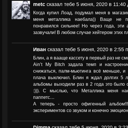
metc
сказал тебе 5 июня, 2020 в 11:40
Когда купил Лоад, подумал меня в магази
меня металлика наебала)) Ваще не 
понравился сильнее! Но через года, эти
зазвучали! В любом случае хейтером этих пл
Иван
сказал тебе 5 июня, 2020 в 2:55 
Блин, а я вааще кассету в первый раз не с
Ain’t My Bitch задала темп и настроен
снижаться, палм-мьютинга всё меньше, и 
плача выключил. Блин я ждал долгих 5 ле
альбомы выходили раз в 2 года это было оо
:))). С мыслью, что Металлика меня на
паппетс…
А теперь - просто офигенный альбом!!
экспериментов со звуком и конечно эмоцион
Dimma
сказал тебе 5 июня, 2020 в 3:2