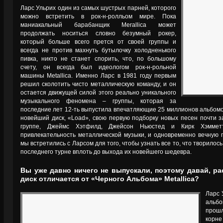
Ларс Ульрих один из самых шустрых парней, которого
можно встретить в рок-н-ролльом мире. Пока
маниакальный барабанщик Merallica может
продолжать носиться словно безумный рокер,
который больше всего прется от своей группы и
всегда не против махнуть бутылочку холодненького
пивка, никто не станет спорить, что, по большому
счету, он всегда был идеологом рок-н-рольной
машины Metallica. Именно Ларс в 1981 году первым
решил сколотить чисто металлическую команду, и он
остается движущей силой этого реально уникального
музыкального феномена – группы, которая за
последние лет 12-ть выпустила впечатляющие 25 миллионов альбомов.
новейший диск, «Load», свою первую подборку новых песен почти за
группе, Джеймс Хэтфилд, Джейсон Ньюстед и Кирк Хэмметт
привлекательность металлической музыки, и одновременно вечную п
мы встретились с Ларсом для того, чтобы узнать все то, что творилось
последнего турне вплоть до выхода их новейшего шедевра.
Вы уже давно ничего не выпускали, поэтому давай, р
диск отличается от «Черного Альбома» Metallica?
Ларс 
альб
прошл
корн