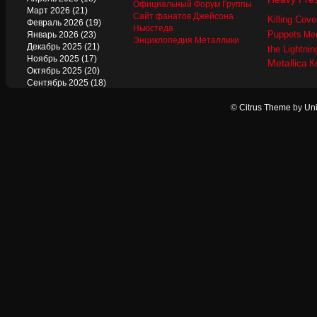
Официальный Форум Группы
Март 2026
(21)
Сайт фанатов Джейсона
Killing Cove
Февраль 2026
(19)
Ньюстеда
Puppets
Январь 2026
(23)
Mer
Энциклопедия Металлики
Декабрь 2025
(21)
the Lightnin
Ноябрь 2025
(17)
Metallica
К
Октябрь 2025
(20)
Сентябрь 2025
(18)
Август 2025
(22)
Июль 2025
(13)
©
Citrus Theme
by
Uni
Июнь 2025
(17)
Май 2025
(19)
Апрель 2025
(17)
Март 2025
(17)
Февраль 2025
(18)
Январь 2025
(18)
Декабрь 2024
(18)
Ноябрь 2024
(21)
Октябрь 2024
(24)
Сентябрь 2024
(15)
Август 2024
(13)
Июль 2024
(12)
Июнь 2024
(15)
Май 2024
(14)
Апрель 2024
(12)
Март 2024
(16)
Февраль 2024
(19)