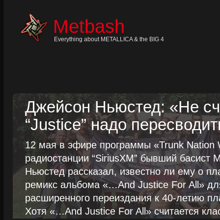
Skip
to
content
Metbash
Skip
to
navigation
Everything about METALLICA & the BIG 4
Skip
to
footer
Джейсон Ньюстед: «Не сч
“Justice” надо пересводит
12 мая в эфире программы «Trunk Nation W
радиостанции “SiriusXM” бывший басист M
Ньюстед рассказал, известно ли ему о пл
ремикс альбома «…And Justice For All» д
расширенного переиздания к 40-летию пла
Хотя «…And Justice For All» считается клас