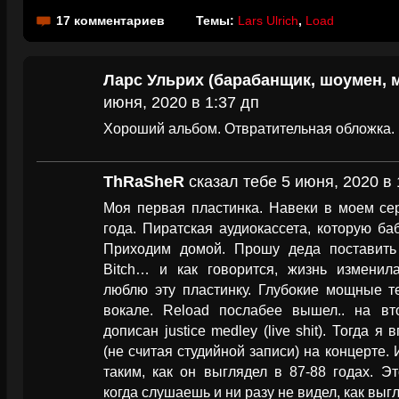
17 комментариев
Темы:
Lars Ulrich
,
Load
Ларс Ульрих (барабанщик, шоумен, 
июня, 2020 в 1:37 дп
Хороший альбом. Отвратительная обложка.
ThRaSheR
сказал тебе 5 июня, 2020 в 
Моя первая пластинка. Навеки в моем сер
года. Пиратская аудиокассета, которую ба
Приходим домой. Прошу деда поставить к
Bitch… и как говорится, жизнь изменил
люблю эту пластинку. Глубокие мощные т
вокале. Reload послабее вышел.. на в
дописан justice medley (live shit). Тогда 
(не считая студийной записи) на концерте.
таким, как он выглядел в 87-88 годах. 
когда слушаешь и ни разу не видел, как выг