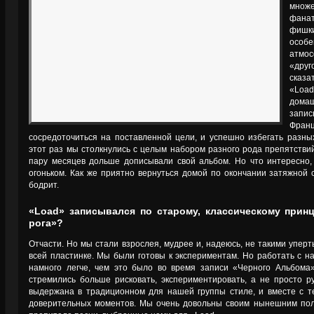
множ
фанат
фишк
особ
атмо
«дру
сказа
«Load
домаш
запи
Франц
сосредоточиться на поставленной цели, и успешно избегать разны
этот раз мы столкнулись с целым набором разного рода препятствий,
пару месяцев дольше дописывали свой альбом. Но что интересно,
огоньком. Как же приятно вернуться домой по окончании затяжной 
бодрит.
«Load» записывался по старому, классическому принц
рога»?
Отчасти. Но мы стали взрослея, мудрее и, надеюсь, не такими уперт
всей пластинке. Мы были готовы к экспериментам. Но работать с
намного легче, чем это было во время записи «Черного Альбома»
стремились больше рисковать, экспериментировать, а не просто р
выдержана в традиционном для нашей группы стиле, и вместе с т
доверительных моментов. Мы очень довольны своим нынешним поло