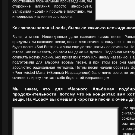
собственные музыкальные произведения, мы
сторонние влияния просто игнорируем.
Записывая «Load» и прошлые пластинки, мы
игнорировали влияния со стороны.
Как записывался «Load», были ли какие-то неожиданно
Были, и много. Неожиданные даже названия самих песен. Рань
придумывали название песни, после чего сочиняли саму песню на осн
будет песня «Sad But true» я знал еще до того, как мы ее сочинили. Но
готова, как ее назвать, об этом мы даже не думали. Подобная мето
сочинять новую лирику, без привязки к тому или иному названию. Н
подготовили для альбома восемь песен, и при этом все они бы
абсолютно радикальная методика. Потом песни начали обретать ф
«Poor twisted Man» («Бедный Извращенец») было легче всего, потому
сочиняет лирику, считает себя бедолагой-извращенцем.
Мы знаем, что для «Черного Альбома» подбир
продолжительности, потому что на концертах вам хот
вещи. На «Load» вы смешали короткие песни с очень д
Это пр
считал
сокращ
раз де
вперв
пласт