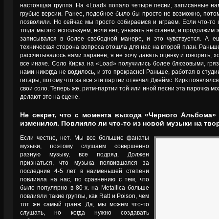
настоящая группа. На «Load» попало четыре песни, записанные нам
грубые версии. Ранее, подобное было бы просто не возможно, потом
позволили. Но сейчас мы просто собираемся и играем. Если что-то 
тогда мы это используем, если нет, унывать не станем, и продолжим
записывался в более свободной манере, и это чувствуется. А ещ
техническая сторона вопроса отошла для нас на второй план. Раньше
рассчитывалось нами заранее, я не хочу давать оценку и говорить, 
все иначе. Соло Кирка на «Load» получились более блюзовыми, гря
нами никогда не водилось, и это прекрасно! Раньше, работая в студии
гитары, потому что за все эти партии отвечал Джеймс. Кирк появлялся
свои соло. Теперь же, ритм-партии той или иной песни эта парочка мож
делают это на сцене.
Не секрет, что с момента выхода «Черного Альбома
изменился. Повлияло ли что-то из новой музыки на твор
Если честно, нет. Мы все большие фанаты
музыки, поэтому слушаем совершенно
разную музыку, все подряд. Должен
признаться, что музыка появившаяся за
последние 4-5 лет в наименьшей степени
повлияла на нас, по сравнению с тем, что
было популярно в 80-х. на Metallica больше
повлияли такие группы, как Ratt и Poison, чем
тот же самый гранж. Да, мы можем что-то
слушать, но когда нужно создавать