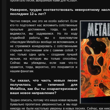
пропитало песни, выбранные нами для «Load».
Наверное, трудно соответствовать невероятному насле
последние 12-ь лет?
Честно говоря, нас это не особо заботит. Если
кто-то подтолкнет нас вспомнить собственные
прошлые достижения, тогда, по всей
видимости, мы задумаемся. Но по ходу
студийной работы, мы о пресловутом
«Наследии Metallica» вообще не вспоминаем, и
не стремимся конкурировать с собственными
старыми пластинками или с самими собой. У
нас только одна цель – создание лучшей
музыки, на которую мы только способны.
Сейчас мы убеждены, если нам что-то
нравится, тогда, вероятно, это понравится и
нашим фанатам.
Ты сказал, что часть новых песен
получилась не типичной для
Metallica, как бы ты охарактеризовал
ваше новое направление?
Трудно описать, потому что наша новая музыка
буквально пропитана уверенностью, и мы еще
никогда не были настолько уверены в новых песнях. Сейчас, как ник