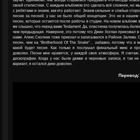
звучат одинаково. Мы всегда стараемся придумать что-нибудь ново
своей стилистики. С каждым альбомом это сделать всё сложнее, но м
с ребятами и знаем, как кто работает. Знаем сильные и слабые сторо
песню за песней, у нас не было общей концепции. Это не в нашем 
песен, которые остаются после работы в студии. На новом альбоме в
же слышно, что перед вами Testament. Да, пластинка получилась боле
чем предыдущая. Наверное, это потому что Джин Хоглан приезжал в
нами. Алекс Сколник тоже приехал и записывался в Районе Залива.
песен, чем на “Brotherhood Of The Snake”… забавно, потому что в 
какой будет песня. Как только я послушал финальный микс и пр
доволен. Песни мне нравятся, у каждой своя атмосфера. Я считаю
дискографии. Когда у нас были демки и черновые записи, я так не
вариант, я остался дико доволен.
Перевод: