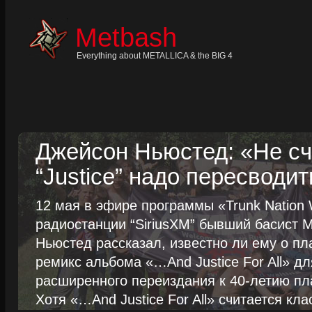
Skip
to
content
Metbash
Skip
to
navigation
Everything about METALLICA & the BIG 4
Skip
to
footer
Джейсон Ньюстед: «Не сч
“Justice” надо пересводит
12 мая в эфире программы «Trunk Nation W
радиостанции “SiriusXM” бывший басист M
Ньюстед рассказал, известно ли ему о пл
ремикс альбома «…And Justice For All» д
расширенного переиздания к 40-летию пла
Хотя «…And Justice For All» считается клас