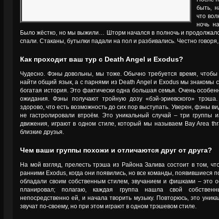
быть, н
что во
ночь на
Было жёстко, но мы выжили… Шторм начался в полночь и продолжался
спали. Стаканы, бутылки падали на пол и разбивались. Честно говоря,
Как проходит ваш тур с Death Angel и Exodus?
Чудесно. Фэны довольны, мы тоже. Обычно требуется время, чтобы 
найти общий язык, а с парнями из Death Angel и Exodus мы знакомы с
богатая история. Это фактически одна большая семья. Очень особ
ожидания. Фэны получают тройную дозу «бэй-эриевского» трэша.
здорово, что есть возможность до сих пор выступать. Уверен, фэны ви
не гастролировали втроём. Это уникальный случай – три группы и
движения, играют в одном стиле, который мы называем Bay Area thr
близкие друзья.
Чем ваши группы похожи и отличаются друг от друга?
На мой взгляд, прелесть трэша из Района Залива состоит в том, что
ранними Exodus, когда они появились, но все команды, появившиеся по
обладали своим собственным стилем, звучанием и фишками – это о
планировал; полагаю, каждая группа нашла свой собствен
непосредственно ей, и начала творить музыку. Повторюсь, это уника
звучат по-своему, но при этом играют в одном трэшевом стиле.