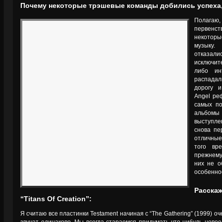
Почему некоторые трэшевые команды добились успеха,
Полагаю,
первенст
некоторы
музыку.
отказалис
исключит
либо ин
распадал
дорогу 
Angel ре
самых п
альбом
выступле
снова пе
отличные
того вр
прежнему
них не о
особенное
Расска
“Titans Of Creation”:
Я считаю все пластинки Testament начиная с “The Gathering” (1999) о