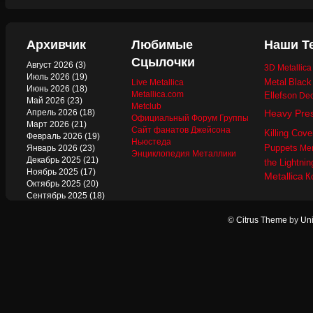
Архивчик
Любимые
Наши Т
Сцылочки
Август 2026
(3)
3D Metallic
Июль 2026
(19)
Metal
Black
Live Metallica
Июнь 2026
(18)
Metallica.com
Ellefson
Dec
Май 2026
(23)
Metclub
Апрель 2026
(18)
Heavy Pre
Официальный Форум Группы
Март 2026
(21)
Сайт фанатов Джейсона
Killing Cove
Февраль 2026
(19)
Ньюстеда
Puppets
Январь 2026
(23)
Mer
Энциклопедия Металлики
Декабрь 2025
(21)
the Lightnin
Ноябрь 2025
(17)
Metallica
К
Октябрь 2025
(20)
Сентябрь 2025
(18)
Август 2025
(22)
Июль 2025
(13)
©
Citrus Theme
by
Uni
Июнь 2025
(17)
Май 2025
(19)
Апрель 2025
(17)
Март 2025
(17)
Февраль 2025
(18)
Январь 2025
(18)
Декабрь 2024
(18)