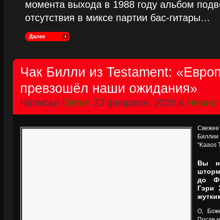
момента выхода в 1988 году альбом подве
отсутствия в миксе партии бас-гитары…
Далее
Чак Билли из Testament: «Евро
превзошёл наши ожидания»
Написал
Dimon
23 февраля, 2020 в
Немног
Свежее
Биллии
“Kaaos 
Вы н
шторм
до Фи
Гэри 
жутки
О, Бож
После н