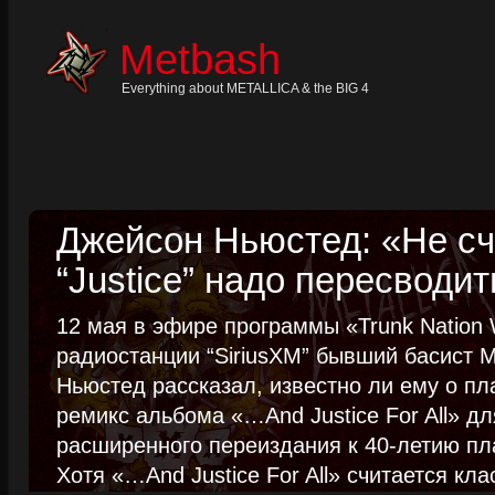
Skip
to
content
Metbash
Skip
to
navigation
Everything about METALLICA & the BIG 4
Skip
to
footer
Джейсон Ньюстед: «Не сч
“Justice” надо пересводит
12 мая в эфире программы «Trunk Nation W
радиостанции “SiriusXM” бывший басист M
Ньюстед рассказал, известно ли ему о пл
ремикс альбома «…And Justice For All» д
расширенного переиздания к 40-летию пла
Хотя «…And Justice For All» считается клас