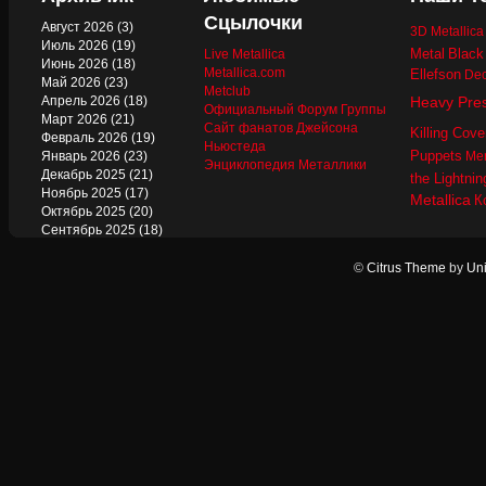
Сцылочки
Август 2026
(3)
3D Metallic
Июль 2026
(19)
Metal
Black
Live Metallica
Июнь 2026
(18)
Metallica.com
Ellefson
Dec
Май 2026
(23)
Metclub
Апрель 2026
(18)
Heavy Pre
Официальный Форум Группы
Март 2026
(21)
Сайт фанатов Джейсона
Killing Cove
Февраль 2026
(19)
Ньюстеда
Puppets
Январь 2026
(23)
Mer
Энциклопедия Металлики
Декабрь 2025
(21)
the Lightnin
Ноябрь 2025
(17)
Metallica
К
Октябрь 2025
(20)
Сентябрь 2025
(18)
Август 2025
(22)
Июль 2025
(13)
©
Citrus Theme
by
Uni
Июнь 2025
(17)
Май 2025
(19)
Апрель 2025
(17)
Март 2025
(17)
Февраль 2025
(18)
Январь 2025
(18)
Декабрь 2024
(18)
Ноябрь 2024
(21)
Октябрь 2024
(24)
Сентябрь 2024
(15)
Август 2024
(13)