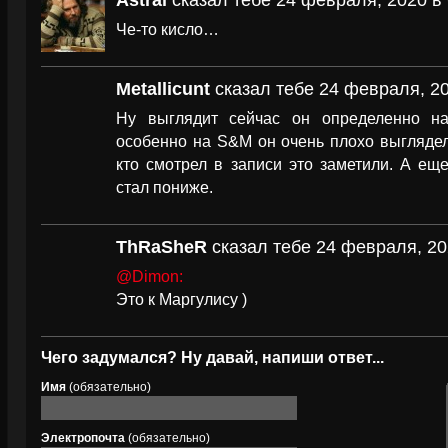
Astral
сказал тебе 24 февраля, 2020 в 
Че-то кисло…
Metallicunt
сказал тебе 24 февраля, 20
Ну выглядит сейчас он определенно н
особенно на S&M он очень плохо выглядел
кто смотрел в записи это заметили. А ещ
стал пониже.
ThRaSheR
сказал тебе 24 февраля, 20
@Dimon:
Это к Маргулису )
Чего задумался? Ну давай, напиши ответ...
Имя
(обязательно)
Электропочта
(обязательно)