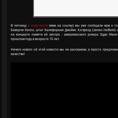
В пятницу
в этом посте
(жми на ссылку) мы уже сообщали вам о том
Беверли-Хиллз, штат Калифорния Джеймс Хэтфилд (James Hetfield) с
на концерте памяти её автора - американского рокера Эдди Мани 
прошлом году в возрасте 70 лет.
Ничего нового об этой новости мы не расскажем, а просто предлож
качестве!