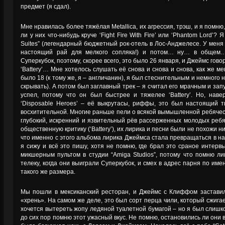
предмет (я сдал).
Мне нравилась более тяжёлая Metallica, их агрессия, трэш, и я помню
ли у них что-нибудь круче ‘Fight Fire With Fire’ или ‘Phantom Lord’? 
Suites” (легендарный бюджетный рок-отель в Лос-Анджелесе. У меня
настоящий рай для мелкого сопляка!) и потом… ну… в общем…
Суперкубок, поэтому, скорее всего, это было 26 января, и Джеймс гов
‘Battery’… Мне хотелось слушать её снова и снова и снова, как же 
было 18 (к тому же, я – англичанин), я был стеснительным и немного
скрывать). А потом был заглавный трек – я считал его мрачным и запу
успел, потому что он был быстрее и тяжелее ‘Battery’. Но, нав
‘Disposable Heroes’ – её выкрутасы, риффы, это был настоящий 
восхитительной. Многие раньше пели о всякой вымышленной ребяческ
глубокий, искренний и язвительный рёв рассерженных молодых ребят
общественную критику (‘Battery’), их лирика и песни были не похожи ни
что именно с этого альбома лирика Джеймса стала превращаться в на
я сижу и всё это пишу, хотя не помню, где брал это сраное интерв
микшерным пультом в студии “Amiga Studios”, потому что помню 
телеку, когда они выиграли Суперкубок, и смех в адрес парня по им
такого же размера.
Мы пошли в мексиканский ресторан, и Джеймс с Клиффом застави
«хрень». На самом же деле, это был сорт перца чили, который сжигае
хочется вытереть жопу ледяной туалетной бумагой – но я был слишко
до сих пор помню этот ужасный вкус. Не помню, остановились ли они в