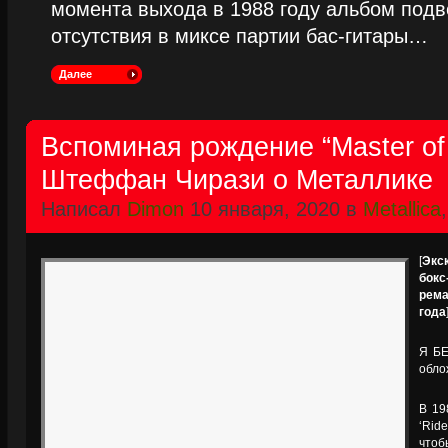
момента выхода в 1988 году альбом подве
отсутствия в миксе партии бас-гитары…
Далее
Вспоминая рождение “Master of 
Штеффан Чирази о Металлике
Написал
Dimon
10 января, 2020 в
Metallica
[
Экс
бок
рем
года
Я БЕ
обло
В 19
‘Rid
чтоб