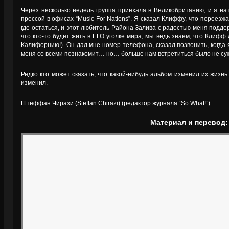
Через несколько недель группа приехала в Великобританию, и я нат
прессой в офисах “Music For Nations”. Я сказал Клиффу, что переезж
где остаться, и этот любитель Района Залива с радостью меня поддер
что кто-то будет жить в ЕГО уголке мира; мы ведь знаем, что Клифф
Калифорнию!). Он дал мне номер телефона, сказал позвонить, когда я
меня со всеми познакомит… но… больше нам встретиться было не с
Редко кто может сказать, что какой-нибудь альбом изменил их жизнь. 
изменил.
Штеффан Чирази (Steffan Chirazi) (редактор журнала “So What!”)
Материал и перевод: