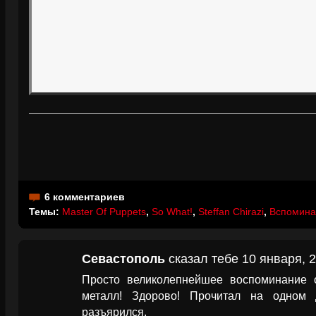
6 комментариев
Темы:
Master Of Puppets
,
So What!
,
Steffan Chirazi
,
Вспоминая
Севастополь
сказал тебе 10 января, 2
Просто великолепнейшее воспоминание 
металл! Здорово! Прочитал на одном
разъярился.