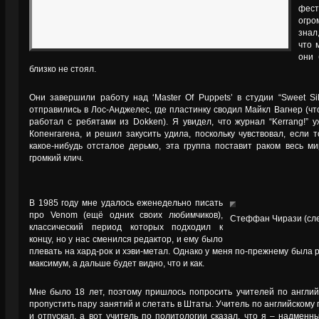
фест
огро
знал
что 
они 
близко не стоял.
Они завершили работу над ‘Master Of Puppets’ в студии “Sweet S
отправились в Лос-Анджелес, где пластинку сводил Майкл Вагнер (чт
работал с ребятами из Dokken). Я увидел, что журнал “Kerrang!” 
Копенгагена, и решил закусить удила, поскольку чувствовал, если т
какое-нибудь отсталое дерьмо, эта группа поставит раком весь ми
громкий клич.
В 1985 году мне удалось еженедельно писать
про Venom (ещё одних своих любимчиков),
Стеффан Чирази (сле
классический период которых подходил к
концу, но у нас сменился редактор, и ему было
плевать на хард-рок и хэви-метал. Однако у меня по-прежнему была 
максимум, а дальше будет видно, что и как.
Мне было 18 лет, поэтому пришлось попросить учителей по англи
пропустить пару занятий и слетать в Штаты. Учитель по английскому
и отпускал, а вот учитель по политологии сказал, что я – надменн