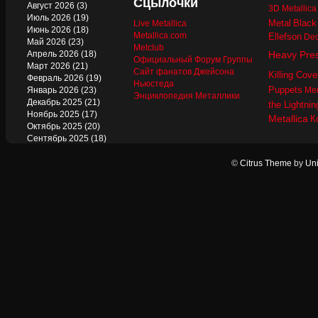
Сцылочки
Август 2026
(3)
3D Metallic
Июль 2026
(19)
Metal
Black
Live Metallica
Июнь 2026
(18)
Metallica.com
Ellefson
Dec
Май 2026
(23)
Metclub
Апрель 2026
(18)
Heavy Pre
Официальный Форум Группы
Март 2026
(21)
Сайт фанатов Джейсона
Killing Cove
Февраль 2026
(19)
Ньюстеда
Puppets
Январь 2026
(23)
Mer
Энциклопедия Металлики
Декабрь 2025
(21)
the Lightnin
Ноябрь 2025
(17)
Metallica
К
Октябрь 2025
(20)
Сентябрь 2025
(18)
Август 2025
(22)
Июль 2025
(13)
©
Citrus Theme
by
Uni
Июнь 2025
(17)
Май 2025
(19)
Апрель 2025
(17)
Март 2025
(17)
Февраль 2025
(18)
Январь 2025
(18)
Декабрь 2024
(18)
Ноябрь 2024
(21)
Октябрь 2024
(24)
Сентябрь 2024
(15)
Август 2024
(13)
Июль 2024
(12)