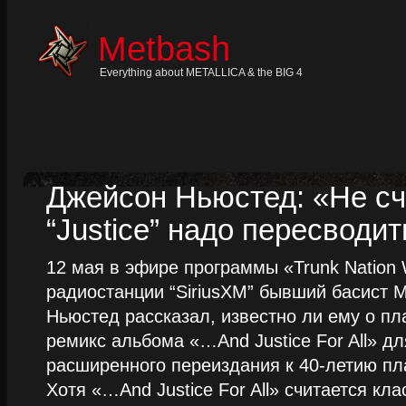
Skip
to
content
Metbash
Skip
to
navigation
Everything about METALLICA & the BIG 4
Skip
to
footer
Джейсон Ньюстед: «Не сч
“Justice” надо пересводит
12 мая в эфире программы «Trunk Nation W
радиостанции “SiriusXM” бывший басист M
Ньюстед рассказал, известно ли ему о пл
ремикс альбома «…And Justice For All» д
расширенного переиздания к 40-летию пла
Хотя «…And Justice For All» считается клас