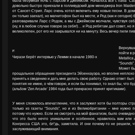
была безумная ночь с Ларсом и Джеймсом. Началось всё с паба “Cat 
довольно быстро приехали в голливудский дом менеджера Iron Maiden
от Сансет-Стрип. Ларс очень хотел включить ему новые песни. В дом
он только заехал), но магнитофон был на месте, и Род (как и сегодня
разговаривали Ларс с Родом, а мы с Джеймсом молчали, чувствуя себ
(ну, я в любом случае говорю за себя!)… и Род ребятам дал совет, но я
великолепен, рот его не закрывался ни на минуту. Весь вечер пили пив
Вернувши
пойти в 
Чирази берёт интервью у Лемми в начале 1980-х
Metallic
“Sounds”.
Может бы
прощальное обращение президента Эйзенхауэра, но вполне неплохо 
принять к сведению и дать мне делать свою работу. Однако ответ был
понятия не имею, о чём говорю, и если бы понимал, то знал бы, что 
(альбом ‘Zen Arcade’ 1984 года был прекрасно принят критиками).
У меня сложилось впечатление, что я заслужил хотя бы полторы стра
только из газеты “Sounds”, но и из Великобритании – мне нужно 
потому что нужно. Если не смотреть на мой фанатизм, было очевидно 
что это было нечто уникальное и особенное, нравилось вам или 
Конгресса США это, бл*дь, заметила. И они почему-то не решили, 
заслуживающий внимания.