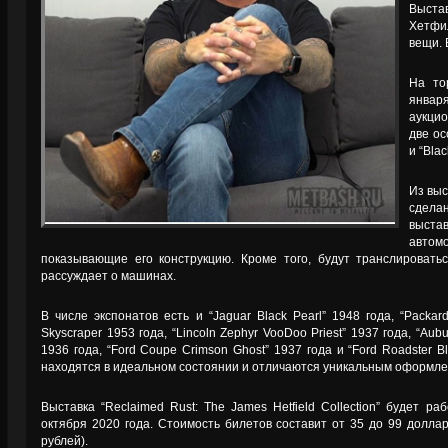
Выст
Хетфи
вещи. 
На то
января
аукци
две ос
и “Blac
Из вы
сдела
выст
автом
показывающие его конструкцию. Кроме того, будут транслировать
рассуждает о машинах.
В числе экспонатов есть и “Jaguar Black Pearl” 1948 года, “Packard 
Skyscraper 1953 года, “Lincoln Zephyr VooDoo Priest” 1937 года, “Aubu
1936 года, “Ford Coupe Crimson Ghost” 1937 года и “Ford Roadster B
находятся в идеальном состоянии и отличаются уникальным оформле
Выставка “Reclaimed Rust: The James Hetfield Collection” будет р
октября 2020 года. Стоимость билетов составит от 35 до 99 долларо
рублей).