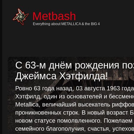
Skip
to
content
Metbash
Skip
to
navigation
Everything about METALLICA & the BIG 4
Skip
to
footer
С 63-м днём рождения п
Джеймса Хэтфилда!
Ровно 63 года назад, 03 августа 1963 го
Хэтфилд, один из основателей и бессме
Metallica, величайший высекатель риффо
проникновенных строк. В новый возраст Б
новом статусе помолвленного. Пожелаем
семейного благополучия, счастья, успехов