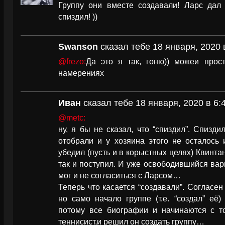
Группу они вместе создавали! Ларс дал 
спиздил! ))
Swanson
сказал тебе 18 января, 2020 
@frezo:
Да это я так, гоню)) можеи прос
намерениях
Иван
сказал тебе 18 января, 2020 в 6:
@metc:
ну, я бы не сказал, что “спиздил”. Спиздил
отобрали и у хозяина этого не осталось
убедил (пусть и в корыстных целях) Квинта
так и поступил. И уже освободившийся вар
мог и не согласиться с Ларсом…
Теперь что касается “создавали”. Согласен 
но само начало группе (т.е. “создал” её
потому все биографии и начинаются с то
теннисист,и решил он создать группу…