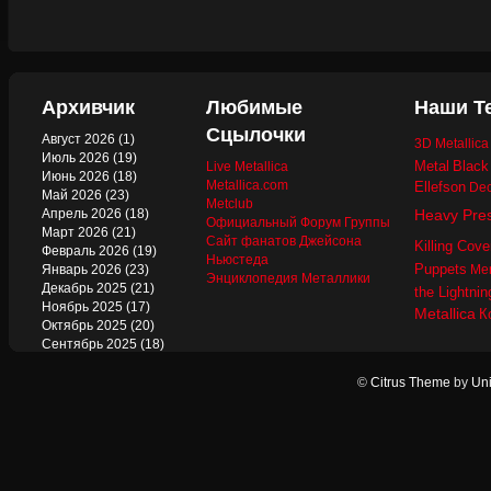
Архивчик
Любимые
Наши Т
Сцылочки
Август 2026
(1)
3D Metallic
Июль 2026
(19)
Metal
Black
Live Metallica
Июнь 2026
(18)
Metallica.com
Ellefson
Dec
Май 2026
(23)
Metclub
Апрель 2026
(18)
Heavy Pre
Официальный Форум Группы
Март 2026
(21)
Сайт фанатов Джейсона
Killing Cove
Февраль 2026
(19)
Ньюстеда
Puppets
Январь 2026
(23)
Mer
Энциклопедия Металлики
Декабрь 2025
(21)
the Lightnin
Ноябрь 2025
(17)
Metallica
К
Октябрь 2025
(20)
Сентябрь 2025
(18)
Август 2025
(22)
Июль 2025
(13)
©
Citrus Theme
by
Uni
Июнь 2025
(17)
Май 2025
(19)
Апрель 2025
(17)
Март 2025
(17)
Февраль 2025
(18)