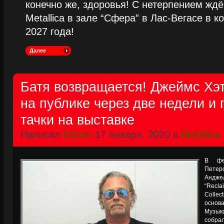
конечно же, здоровья! С нетерпением жд
Metallica в зале “Сфера” в Лас-Вегасе в к
2027 года!
Далее
Батя возвращается! Джеймс Хэ
на публике через две недели и 
тачки на выставке
Написал
Dimon
17 января, 2020 в
Metallica
В фе
Пете
Андже
“Recl
Colle
основ
Музык
собр