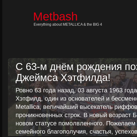
Skip
to
content
Metbash
Skip
to
navigation
Everything about METALLICA & the BIG 4
Skip
to
footer
С 63-м днём рождения п
Джеймса Хэтфилда!
Ровно 63 года назад, 03 августа 1963 го
Хэтфилд, один из основателей и бессме
Metallica, величайший высекатель риффо
проникновенных строк. В новый возраст Б
новом статусе помолвленного. Пожелаем
семейного благополучия, счастья, успехов