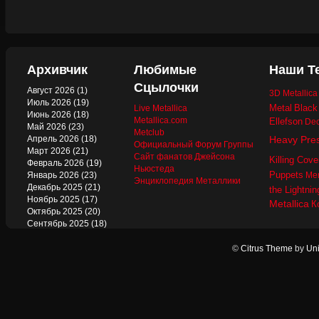
Архивчик
Любимые
Наши Т
Сцылочки
Август 2026
(1)
3D Metallic
Июль 2026
(19)
Metal
Black
Live Metallica
Июнь 2026
(18)
Metallica.com
Ellefson
Dec
Май 2026
(23)
Metclub
Апрель 2026
(18)
Heavy Pre
Официальный Форум Группы
Март 2026
(21)
Сайт фанатов Джейсона
Killing Cove
Февраль 2026
(19)
Ньюстеда
Puppets
Январь 2026
(23)
Mer
Энциклопедия Металлики
Декабрь 2025
(21)
the Lightnin
Ноябрь 2025
(17)
Metallica
К
Октябрь 2025
(20)
Сентябрь 2025
(18)
Август 2025
(22)
Июль 2025
(13)
©
Citrus Theme
by
Uni
Июнь 2025
(17)
Май 2025
(19)
Апрель 2025
(17)
Март 2025
(17)
Февраль 2025
(18)