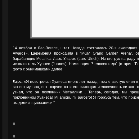
14 ноября в Лас-Вегасе, штат Невада состоялась 20-я ежегодная
Awards». Церемония проходила в “MGM Grand Garden Arena”, о
барабанщик Metallica Ларс Ульрих (Lars Ulrich). Из его рук награду
исполнитель Хуанес (Juanes). Номинация “Человек года” (в ориг. “P
фото с обнимашками далее!
Ларс
: «Я повстречал Хуанеса много лет назад, после выступления в
как его музыка, его творчество и его сияющая человечность витают 
узнал, что он поклонник Металлики… Теперь, сегодня, мы про
поклонником Хуанеса! Mi amigo, mi parcero! Я горжусь тем, что при
академии звукозаписи!”