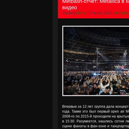
Metbash-отчёт: Metallica в
видео
Написал
Dimon
27 июля, 2019 в
Metallic
Впервые за 12 лет группа дала концерт
года. Также это был первый open air 
2008-го по 2015-й проходили на крыты
в 15:30. Разумеется, нашлись сотни л
сцене фанаты в фан-зоне и танцпартере