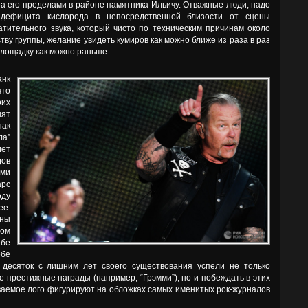
 за его пределами в районе памятника Ильичу. Отважные люди, надо
 дефицита кислорода в непосредственной близости от сцены
атительного звука, который чисто по техническим причинам около
ству группы, желание увидеть кумиров как можно ближе из раза в раз
лощадку как можно раньше.
анк
что
рих
нят
так
ла”
лет
дов
ми
рс
оду
ее.
оны
ом
ебе
ебе
 десяток с лишним лет своего существования успели не только
 престижные награды (например, “Грэмми”), но и побеждать в этих
аваемое лого фигурируют на обложках самых именитых рок-журналов