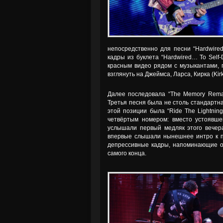
непосредственно для песни “Hardwire
кадры из буклета “Hardwired… To Self-
красным видео рядом с музыкантами, п
взглянуть на Джеймса, Ларса, Кирка (Kirk
Далее последовала “The Memory Remai
Третья песня была не столь стандартна
этой позиции была “Ride The Lightnin
четвёртым номером: вместо устоявшей
услышали первый медляк этого вечера 
впервые слышали нынешнее интро к п
депрессивные кадры, напоминающие о
самого конца.