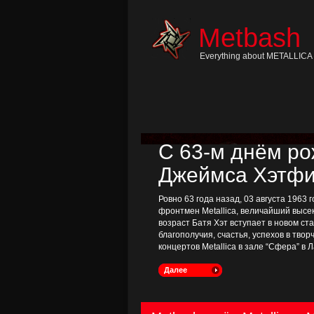
Skip
to
content
Metbash
Skip
to
navigation
Everything about METALLICA 
Skip
to
footer
С 63-м днём р
Джеймса Хэтфи
Ровно 63 года назад, 03 августа 1963
фронтмен Metallica, величайший высе
возраст Батя Хэт вступает в новом с
благополучия, счастья, успехов в тво
концертов Metallica в зале “Сфера” в Л
Далее