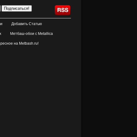
ми
Добавить Статью
х
Метбаш-обои с Metallica
ресное на Metbash.ru!