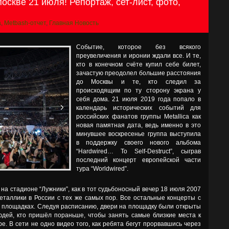
 Москве 21 июля! Репортаж, сет-лист, фото,
a
,
Metbash-отчет
,
Главная Новость
Событие, которое без всякого
преувеличения и иронии ждали все. И те,
кто в конечном счёте купил себе билет,
зачастую преодолел большие расстояния
до Москвы и те, кто следил за
происходящим по ту сторону экрана у
себя дома. 21 июля 2019 года попало в
календарь исторических событий для
российских фанатов группы Metallica как
новая памятная дата, ведь именно в это
минувшее воскресенье группа выступила
в поддержку своего нового альбома
“Hardwired… To Self-Destruct”, сыграв
последний концерт европейской части
тура “Worldwired”.
 на стадионе “Лужники”, как в тот судьбоносный вечер 18 июля 2007
Металлики в России с тех же самых пор. Все остальные концерты с
х площадках. Следуя расписанию, двери на площадку были открыты
юдей, кто пришёл пораньше, чтобы занять самые близкие места к
. В сети не одно видео того, как ребята бегут прорвавшись через