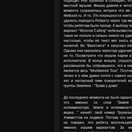
подходит Роб Трухильо и сообщает, ч
местной музыки. Фишка давняя и чита
момента сохранялась интрига что же 
Metbash.ru. И то, 5% погрешности никто
удалось передать Роберту через тур-ме
чтобы ребятам было проще. К выбору п
вариант “Moscow Calling” небезызвестн
такое не попало и сильно никого не уд
настолько, чтобы её текст мог знать 
нелепой. Во “Вконтакте” я запускал о
Однако они оказались чересчур удручаю
не то. Посмотрите что играли парни в
исполнители. В конце концов, слуша
рассмешили бы собравшихся, что в как
является весь “Worldwired Tour”. Поэт
лично я о нём думал почти с самого на
хит и негласный гимн покорителей к
группы Земляне - “Трава у дома”.
До последнего момента не было гарант
что именно со слов “Земля
иллюминаторе, Земля в иллюминат
видна…” начнёт свой номер Трухиль
Хэмметтом на подмоге. Потому что ни
не говорил, что ребята воспользую
именно нашим вариантом. За нег