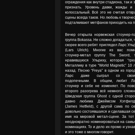
ограждения как внутри стадиона, так и
признать. Уровень давки, жажды и
колоссальный. Всё это не считая отвр
сцены всегда таков. Но любовь к творче
подталкивают метфанов приходить на п
Вечер открыла норвежская стоунер-п
группа Bokassa. Не сложно догадаться, 
скорее всего ребят приглядел Ларс Уль
(Lars Ulrich). Многие из вас пом
стоунер-метал группу The Sword, 
нравившуюся Ульриху, которая “гре
Металлику в туре “World Magnetic” 10 
назад. Песню “Freya” в одном из горо
Ларс даже сыграл со свои
подопечными. В общем, любит Ла
стоунер и себе не изменяет. По пов
второго разогрева всё немного сложн
Шведская группа Ghost с одной стор
давно любима Джеймсом Хэтфилд
(James Hetfield), с другой сама по с
довольно состоявшаяся и сделавшая с
имя на мировой метал-сцене. За тот
неоднократно номинироваться на самые
номинациях. То и дело их промо и узн
и это тоже о многом говорит.