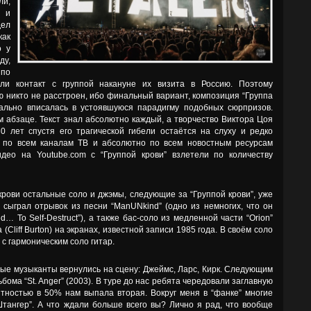
ли,
й и
дел
как
о у
ду,
 по
ли контакт с группой накануне их визита в Россию. Поэтому
аю никто не расстроен, ибо финальный вариант, композиция “Группа
еально вписалась в устоявшуюся парадигму подобных сюрпризов.
абзаце. Текст знал абсолютно каждый, а творчество Виктора Цоя
 лет спустя его трагической гибели остаётся на слуху и редко
то по всем каналам ТВ и абсолютно по всем новостным ресурсам
идео на Youtube.com с “Группой крови” взлетели по количеству
крови остальные соло и джэмы, следующие за “Группой крови”, уже
 сыграл отрывок из песни “ManUNkind” (одно из немногих, что он
… To Self-Destruct”), а также бас-соло из медленной части “Orion”
Cliff Burton) на экранах, известной записи 1985 года. В своём соло
с гармоническим соло гитар.
ые музыканты вернулись на сцену: Джеймс, Ларс, Кирк. Следующим
ома “St. Anger” (2003). В туре до нас ребята чередовали заглавную
ероятностью в 50% нам выпала вторая. Вокруг меня в “фанке” многие
Штангер”. А что ждали больше всего вы? Лично я рад, что вообще