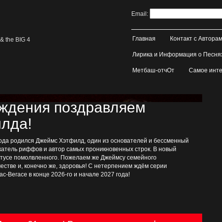
Email:
Главная
Контакт с Автора
& the BIG 4
Лирика и Информация о Песня
Метбаш-отчОт
Самое инте
ождения поздравляем
лда!
 года родился Джеймс Хэтфилд, один из основателей и бессменный
катель риффов и автор самых проникновенных строк. В новый
татусе помолвленного. Пожелаем же Джеймсу семейного
рчестве и, конечно же, здоровья! С нетерпением ждём серии
ас-Вегасе в конце 2026-го и начале 2027 года!