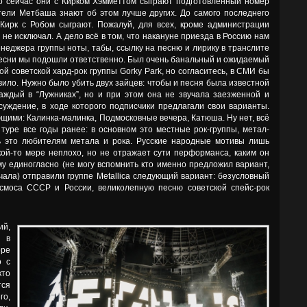
то сейчас они с Кирком Хэмметтом сыграют подготовленный номер
тели Метбаша знают об этом лучше других. До самого последнего
Кирк с Робом сыграют. Пожалуй, для всех, кроме администрации
 не исключал. А дело всё в том, что накануне приезда в Россию нам
неджера группы ноты, табы, ссылку на песню и лирику в транслите
есни мы подошли ответственно. Был очень банальный и ожидаемый
ой советской хард-рок группы Gorky Park, но согласитесь, в СМИ бы
ивило. Нужно было убить двух зайцев: чтобы и песня была известной
каждый в “Лужниках”, но и при этом она не звучала заезженной и
бсуждение, в ходе которого подписчики предлагали свои варианты.
щими: Калинка-малинка, Подмосковные вечера, Катюша. Ну нет, всё
 туре все годы ранее: в основном это местные рок-группы, метал-
ть это любителям метала и рока. Русские народные мотивы лишь
ой-то мере неплохо, но не отражает сути перформанса, каким он
ому единогласно (не могу вспомнить кто именно предложил вариант,
чала) отправили группе Metallica следующий вариант: безусловный
осмоса СССР и России, великолепную песню советской спейс-рок
ий,
 в
оре
о с
кто
тся
о,