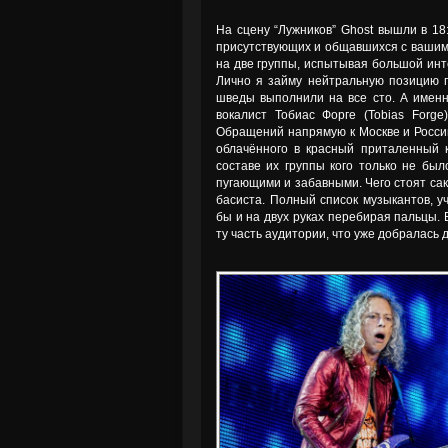
На сцену “Лужников” Ghost вышли в 18
присутствующих и общавшихся с вашим 
на две группы, испытывая большой инте
Лично я займу нейтральную позицию по
шведы выполнили на все сто. А именно
вокалист Тобиас Форге (Tobias Forg
Обращений напрямую к Москве и России
облачённого в красный приталенный 
составе их группы кого только не был
пугающими и забавными. Чего стоят сак
басиста. Полный список музыкантов, у
бы и на двух руках перебирая пальцы.
ту часть аудитории, что уже добралась д