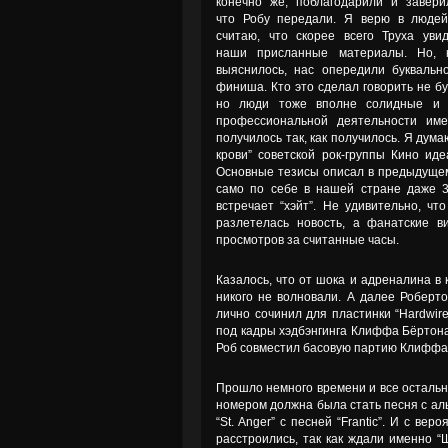
конечно же, поблагодарили и завери
что Робу передали. Я верю в люде
считаю, что скорее всего Труха уви
наши присланные материалы. Но, 
выяснилось, нас опередили буквальн
финиша. Кто это сделал говорить не бу
но люди тоже вполне солидные и
профессиональной деятельности име
получилось так, как получилось. Я дум
крови” советской рок-группы Кино ид
Основные тезисы описал в предыдущем 
само по себе в нашей стране даже 30
встречает “хэйт”. Не удивительно, ч
разлетелась новость, а фанатские в
просмотров за считанные часы.
Казалось, что от шока и адреналина в 
никого не волновали. А далее Роберто
лично сочинил для пластинки “Hardwired
под кадры хэдбэнгинга Клиффа Бёртона (
Роб совместил басовую партию Клиффа 
Прошло немного времени и все остальн
номером должна была стать песня с альб
“St. Anger” с песней “Frantic”. И с в
расстроились, так как ждали именно “