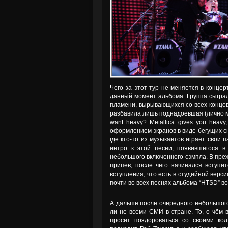
Чего за этот тур не меняется в концер
данный момент альбома. Группа сыгра
пламени, вырывающихся со всех концов 
разбавила лишь поднадоевшая (лично мн
want heavy? Metallica gives you heav
оформлением экранов в виде бегущих сн
где кто-то из музыкантов играет свои 
интро к этой песни, появившегося в
небольшого включенного сэмпла. В пре
припев, после чего начинался вступи
вступления, что есть в студийной верс
почти во всех песнях альбома “HTSD” 
А дальше после очередного небольшого
ли не всеми СМИ в стране. То, о чём 
просит поздороваться со своими кол