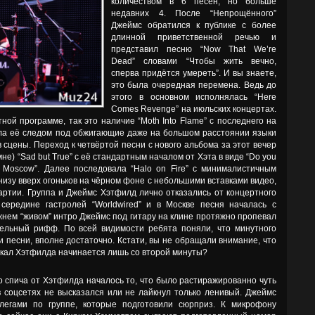
количеством в 6 песен, но больше
недавних 4. После “Непрощённого”
Джеймс обратился к публике с более
длинной приветственной речью и
представил песню “Now That We’re
Dead” словами “Чтобы жить вечно,
сперва придётся умереть”. И вы знаете,
это была очередная перемена. Ведь до
этого в основном исполнялась “Here
Comes Revenge” на июльских концертах.
тной программе, так это наличие “Moth Into Flame” с последнего на
ла её следом под обжигающие даже на большом расстоянии языки
сцены. Переход к четвёртой песни с нового альбома за этот вечер
е) “Sad but True” с её стандартным началом от Хэта в виде “Do you
y, Moscow”. Далее последовала “Halo on Fire” с минималистичным
изу вверх огоньков на чёрном фоне с небольшими вставками видео,
партии. Группа и Джеймс Хэтфилд лично отказались от концертного
 середине гастролей “Worldwired” и в Москве песня началась с
жнем “живом” интро Джеймс под гитару на клине протяжно пропевал
тельный рифф. По всей видимости ребята поняли, что минутного
ии песни, вполне достаточно. Кстати, вы не обращали внимание, что
вокал Хэтфилда начинается лишь со второй минуты?
 спича от Хэтфилда началось то, что было растиражированно чуть
в соцсетях не высказался или не лайкнул только ленивый. Джеймс
легами по группе, которые подготовили сюрприз. К микрофону