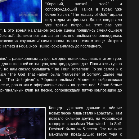
“Хороший, плохой, злой” и
сопровождающий ‘Tallica в турах уже
более 35 лет. “The Ecstasy of Gold” играла
под кадры из фильма. Далее следовало
уже третье интро, на этот раз уже
d”. В это время на главном экране сцены появились сменяющиеся
Destruct”. Целиком вся заглавная песня с альбома сопровождалась
оказав их крупным чётким планом только в самом конце. Интрига
 Hamett) и Роба (Rob Trujillo) сохранялась до последнего.
ns” с расширенным аутро, которое появилось лишь в этом туре.
 для нынешней ветки тура, чем предыдущие две. Почти весь тур на
g”, но нам свезло услышать “The Four Horsemen”. То же самое и с
ся “The God That Failed” была “Harvester of Sorrow”. Далее мы
- “The Unforgiven” с “Чёрного альбома”. Многие из собравшихся
есне, равно как и оформление сцены во время неё. Чёрно-белые
ригинальный клип на песню, сопровождали пятую композицию до
Концерт двигался дальше и обилие
новых песен лишь стало нарастать. Нам
повезло сильнее других, на московском
концерте с альбома “Hardwired… to Self‐
Destruct” было аж 5 песен. Это меньше
максимума предыдущих веток тура с