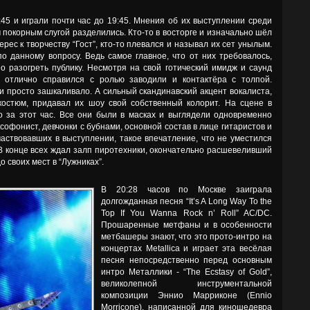
:45 и играли почти час до 19:45. Мнения об их выступлении среди
покорным слугой разделились. Кто-то в восторге и изначально шёл
рес к творчеству “Гост”, кто-то плевался и называл их сет унылым.
 данному вопросу. Ведь самое главное, что от них требовалось,
 разогреть публику. Несмотря на свой готический имидж и саунд
e) отлично справился с ролью заводили и контактёра с толпой.
 просто зашкаливало. А сильный скандинавский акцент вокалиста,
костюм, придавал их шоу свой собственный колорит. На сцене в
о за этот час. Все они были в масках и выглядели одновременно
софонист, девчонки с бубнами, основной состав в лице гитаристов и
частвовавших в выступлении, такое впечатление, что не уместился
 В конце всех ждал залп пиротехники, окончательно расшевеливший
о своих мест в “Лужниках”.
В 20:28 часов по Москве заиграла
долгожданная песня “It’s A Long Way To the
Top If You Wanna Rock n’ Roll” AC/DC.
Прошаренные метфаны и в особенности
метбашеры знают, что это прото-интро на
концертах Metallica и играет эта весёлая
песня непосредственно перед основным
интро Металлики - “The Ecstasy of Gold”,
великолепной инструментальной
композиции Эннио Марриконе (Ennio
Morricone), написанной для киношедевра