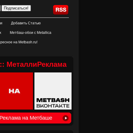
ми
Добавить Статью
х
Метбаш-обои с Metallica
ресное на Metbash.ru!
:: МеталлиРеклама
Реклама на Метбаше