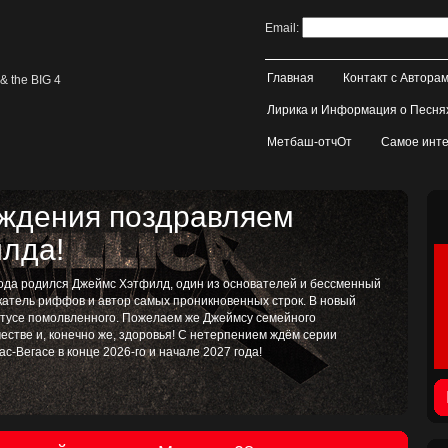
Email:
Главная
Контакт с Автора
& the BIG 4
Лирика и Информация о Песня
Метбаш-отчОт
Самое инте
ождения поздравляем
лда!
 года родился Джеймс Хэтфилд, один из основателей и бессменный
катель риффов и автор самых проникновенных строк. В новый
татусе помолвленного. Пожелаем же Джеймсу семейного
рчестве и, конечно же, здоровья! С нетерпением ждём серии
ас-Вегасе в конце 2026-го и начале 2027 года!