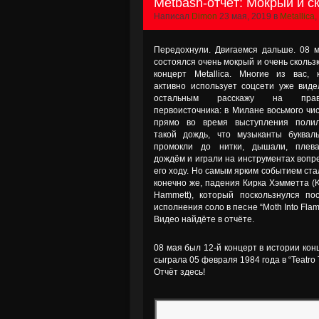
Metbash-отчёт: Мокрый и с
Написал
Dimon
23 мая, 2019 в
Metallica
,
Передохнули. Двигаемся дальше. 08 
состоялся очень мокрый и очень скольз
концерт Metallica. Многие из вас, 
активно использует соцсети уже виде
остальным расскажу на прав
первоисточника: в Милане восьмого чи
прямо во время выступления поли
такой дождь, что музыканты буквал
промокли до нитки, дышали, плев
дождём и играли на инструментах вопр
его ходу. Но самым ярким событием ста
конечно же, падения Кирка Хэмметта (K
Hammett), который поскользнулся по
исполнения соло в песне “Moth Into Flam
Видео найдёте в отчёте.
08 мая был 12-й концерт в истории кон
сыграла 05 февраля 1984 года в “Teatro
Отчёт здесь!