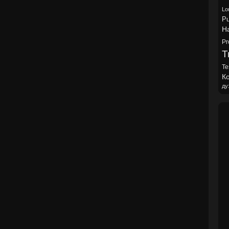
Lo
Pu
H
Pr
Tr
Te
Ко
ду