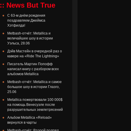
:: News But True
С 63-м днём рождения
поздравляем Джеймса
Хэтфилда!
Metbash-отчёт: Metallica и
величайшее шоу в истории
Уэльса, 28.06
Дэйв Мастейн в очередной раз о
кавере на «Ride The Lightning»
Писатель Мартин Попофф
написал книгу с разбором всех
альбомов Metallica
Metbash-отчёт: Metallica и самое
большое шоу в истории Глазго,
25.06
Metallica пожертвовали 100 000$
на помощь Венесуэле после
разрушительных землетрясений
Альбом Metallica «Reload»
вернулся в чарты
Metbash-отчёт: Второй подряд