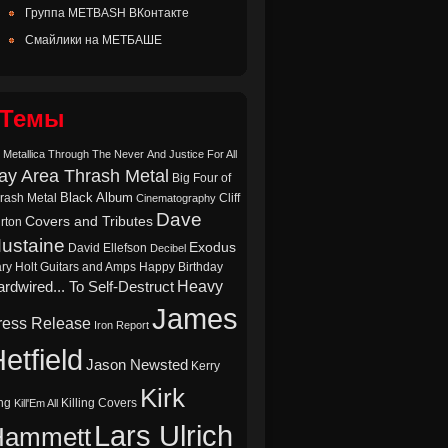
Группа METBASH ВКонтакте
Смайлики на МЕТБАШЕ
Темы
 Metallica Through The Never
And Justice For All
ay Area Thrash Metal
Big Four of
Black Album
rash Metal
Cliff
Cinematography
Dave
Covers and Tributes
rton
ustaine
Exodus
David Ellefson
Decibel
ry Holt
Guitars and Amps
Happy Birthday
Heavy
rdwired... To Self-Destruct
James
ress Release
Iron Report
etfield
Jason Newsted
Kerry
Kirk
ng
Killing Covers
Kill'Em All
Lars Ulrich
Hammett