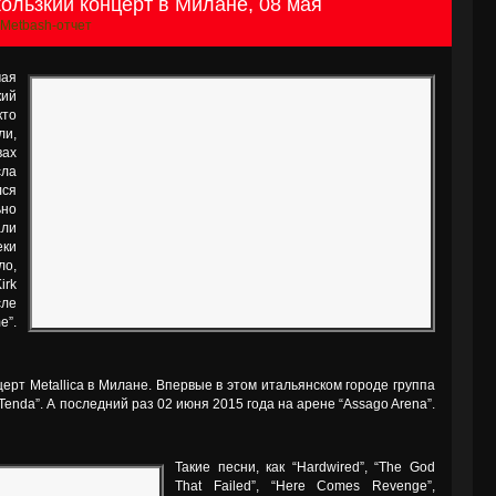
кользкий концерт в Милане, 08 мая
Metbash-отчет
мая
кий
кто
ли,
ах
сла
лся
ьно
али
еки
ло,
irk
сле
e”.
церт Metallica в Милане. Впервые в этом итальянском городе группа
 Tenda”. А последний раз 02 июня 2015 года на арене “Assago Arena”.
Такие песни, как “Hardwired”, “The God
That Failed”, “Here Comes Revenge”,