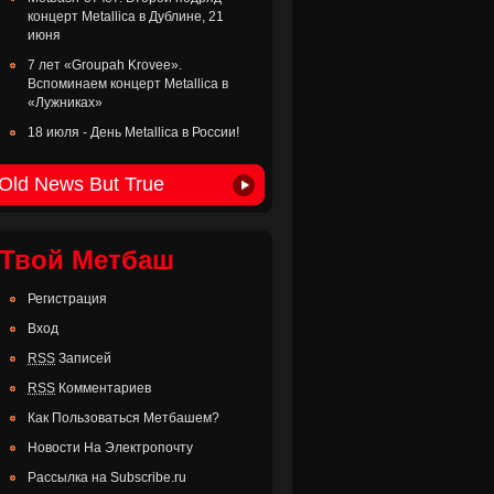
концерт Metallica в Дублине, 21
июня
7 лет «Groupah Krovee».
Вспоминаем концерт Metallica в
«Лужниках»
18 июля - День Metallica в России!
Old News But True
Твой Метбаш
Регистрация
Вход
RSS
Записей
RSS
Комментариев
Как Пользоваться Метбашем?
Новости На Электропочту
Рассылка на Subscribe.ru