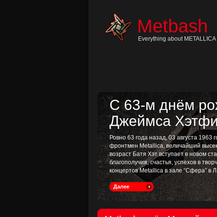
Skip
to
content
Metbash
Skip
to
navigation
Everything about METALLICA 
Skip
to
footer
С 63-м днём р
Джеймса Хэтфи
Ровно 63 года назад, 03 августа 1963
фронтмен Metallica, величайший высе
возраст Батя Хэт вступает в новом с
благополучия, счастья, успехов в тво
концертов Metallica в зале “Сфера” в Л
Далее