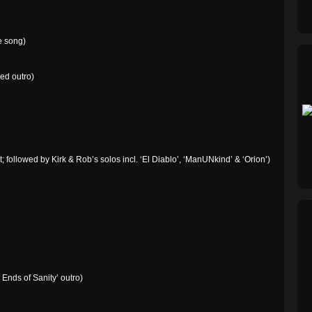
e song)
ed outro)
; followed by Kirk & Rob’s solos incl. ‘El Diablo’, ‘ManUNkind’ & ‘Orion’)
Ends of Sanity’ outro)