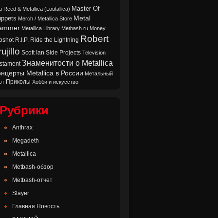
Master Of
u Reed & Metallica (Loutallica)
Metal
ppets
Merch / Metallica Store
ammer
Metallica Library
Metbash.ru
Money
Robert
oshot
Ride the Lightning
R.I.P.
ujillo
Scott Ian
Side Projects
Television
Знаменитости о Metallica
stament
нцерты Metallica в России
Метальный
Приколы
эт
Хобби и искусство
Рубрики
Anthrax
Megadeth
Metallica
Metbash-обзор
Metbash-отчет
Slayer
Главная Новость