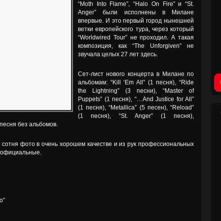
“Moth Into Flame”, “Halo On Fire” и “St.
Anger” были исполнены в Милане
впервые. И это первый город нынешней
ветки европейского тура, через который
“Worldwired Tour” не проходил. А такая
композиция, как “The Unforgiven” не
звучала целых 27 лет здесь.
Сет-лист нового концерта в Милане по
альбомам: “Kill ‘Em All” (1 песня), “Ride
the Lightning” (3 песни), “Master of
Puppets” (1 песня), “…And Justice for All”
(1 песня), “Metallica” (5 песен), “Reload”
(1 песня), “St. Anger” (1 песня),
1 песня без альбомов.
, сотня фото в очень хорошем качестве и из рук профессиональных
е официальные.
o”