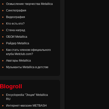
Осмысление творчества Metallica
Синглография
Видеография
Кто есть кто?
Стена наград
ОБОИ Metallica
Райдер Metallica
Как стать членом официального
клуба Metclub.com?
Аватары Metallica
Музыканты Metallica в детстве
Blogroll
Encyclopedia "Энцик" Metallica
RU
Интернет-магазин METBASH