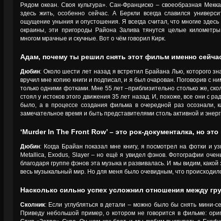
Рядом океан. Своя культура». Сан-Франциско – своеобразная Мекка
здесь жить, особенно сейчас. А Беркли всегда славился универс
ощущение уныния и опустошения. Я всегда считал, что многие здесь 
окраины, эти пригороды Района Залива тянутся целые километр
многом мрачные и скучные. Вот о чём говорил Кирк.
Адам, почему ты решил снять этот фильм именно сейча
Дюбин
: Около шести лет назад я встретил Брайана Лью, которого зна
вручил мне копию книги и подписал, и я был очарован. Поговорив с ни
только одними фотками. Мне 55 лет –приблизительно столько же, сколь
стоял у истоков этого движения 35 лет назад. И, похоже, все они с ра
было, а в процессе создания фильма в очередной раз осознали, к
замечательное время и быть представителями столь активной и энерг
‘Murder In The Front Row’ – это рок-документалка, но эт
Дюбин
: Когда Брайан показал мне книгу, я посмотрел на фотки и у
Metallica, Exodus, Slayer – но ещё я увидел фэнов. Фотографии оче
благодаря группе фэнов эта музыка и развивалась. И мы видим, какой
весь музыкальный мир. Но для меня было очевидным, что происходил
Насколько сильно успех усложнил отношения между гр
Сколник
: Если углубляться в детали – можно было бы снять мини-се
Приведу небольшой пример, о котором не говорится в фильме: ори