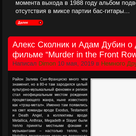
момента выхода в 1988 году альбом подве
отсутствия в миксе партии бас-гитары…
Далее
Алекс Сколник и Адам Дубин о
фильме “Murder in the Front Ro
Написал
Dimon
10 мая, 2019 в
Немного Др
Район Залива Сан-Франциско много чем
знаменит, но в 80-е там зародился целый
культурно-музыкальный феномен и регион
стал неофициальным местом рождения
процветающего жанра, ныне известного
как «трэш-метал». Именно там появились
на свет команды вроде Exodus, Testament
и Death Angel, а коллективы вроде
Metallica, Anthrax, Megadeth и Slayer были
тепло приняты местными фэнами и
музыкантами – настолько тепло, что