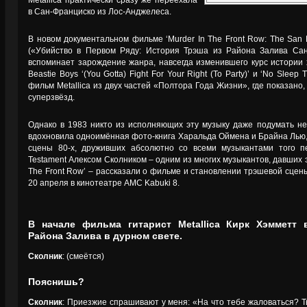
Metallica практически сразу же переехала
в Сан-Франциско из Лос-Анджелеса.
В новом документальном фильме ‘Murder In The Front Row: The San Fr
(«Убийство в Первом Ряду: История Трэша из Района Залива Са
вспоминает зарождение жанра, навсегда изменившего курс истории 
Beastie Boys ‘(You Gotta) Fight For Your Right (To Party)’ и ‘No Sleep
фильм Metallica из двух частей «Полтора Года Жизни», где показано, 
суперзвёзд.
Однако в 1983 никто из исполняющих эту музыку даже подумать не 
вдохновила одноимённая фото-книга Харальда Оймена и Брайна Лью,
сцены 80-х, друживших абсолютно со всеми музыкантами того п
Testament Алексом Сколником – одним из многих музыкантов, давших 
The Front Row’ – рассказали о фильме и становлении трэшевой сце
20 апреля в кинотеатре AMC Kabuki 8.
В начале фильма гитарист Metallica Кирк Хэмметт 
Района Залива в дурном свете.
Сколник
: (смеётся)
Пояснишь?
Сколник
: Приезжие спрашивают у меня: «На что тебе жаловаться? Т