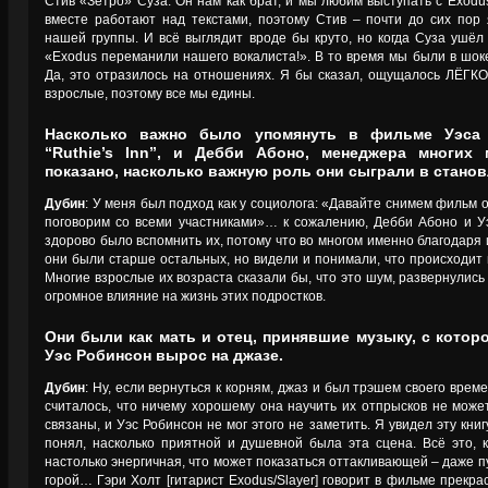
Стив «Зетро» Суза. Он нам как брат, и мы любим выступать с Exodus
вместе работают над текстами, поэтому Стив – почти до сих пор
нашей группы. И всё выглядит вроде бы круто, но когда Суза ушёл 
«Exodus переманили нашего вокалиста!». В то время мы были в шо
Да, это отразилось на отношениях. Я бы сказал, ощущалось ЛЁГКО
взрослые, поэтому все мы едины.
Насколько важно было упомянуть в фильме Уэса 
“Ruthie’s Inn”, и Дебби Абоно, менеджера многи
показано, насколько важную роль они сыграли в стано
Дубин
: У меня был подход как у социолога: «Давайте снимем фильм 
поговорим со всеми участниками»… к сожалению, Дебби Абоно и У
здорово было вспомнить их, потому что во многом именно благодаря 
они были старше остальных, но видели и понимали, что происходит н
Многие взрослые их возраста сказали бы, что это шум, развернулис
огромное влияние на жизнь этих подростков.
Они были как мать и отец, принявшие музыку, с котор
Уэс Робинсон вырос на джазе.
Дубин
: Ну, если вернуться к корням, джаз и был трэшем своего врем
считалось, что ничему хорошему она научить их отпрысков не мож
связаны, и Уэс Робинсон не мог этого не заметить. Я увидел эту кн
понял, насколько приятной и душевной была эта сцена. Всё это, к
настолько энергичная, что может показаться оттакливающей – даже пу
горой… Гэри Холт [гитарист Exodus/Slayer] говорит в фильме прекра