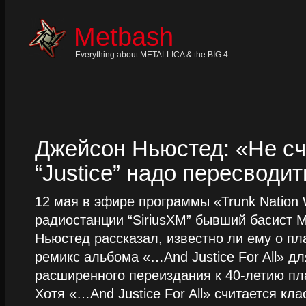
Skip
to
content
Metbash
Skip
to
navigation
Everything about METALLICA & the BIG 4
Skip
to
footer
Джейсон Ньюстед: «Не сч
“Justice” надо пересводит
12 мая в эфире программы «Trunk Nation W
радиостанции “SiriusXM” бывший басист M
Ньюстед рассказал, известно ли ему о пл
ремикс альбома «…And Justice For All» д
расширенного переиздания к 40-летию пла
Хотя «…And Justice For All» считается клас