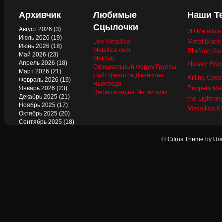
Архивчик
Любимые
Наши Т
Сцылочки
Август 2026
(3)
3D Metallic
Июль 2026
(19)
Metal
Black
Live Metallica
Июнь 2026
(18)
Metallica.com
Ellefson
Dec
Май 2026
(23)
Metclub
Апрель 2026
(18)
Heavy Pre
Официальный Форум Группы
Март 2026
(21)
Сайт фанатов Джейсона
Killing Cove
Февраль 2026
(19)
Ньюстеда
Puppets
Январь 2026
(23)
Mer
Энциклопедия Металлики
Декабрь 2025
(21)
the Lightnin
Ноябрь 2025
(17)
Metallica
К
Октябрь 2025
(20)
Сентябрь 2025
(18)
Август 2025
(22)
Июль 2025
(13)
©
Citrus Theme
by
Uni
Июнь 2025
(17)
Май 2025
(19)
Апрель 2025
(17)
Март 2025
(17)
Февраль 2025
(18)
Январь 2025
(18)
Декабрь 2024
(18)
Ноябрь 2024
(21)
Октябрь 2024
(24)