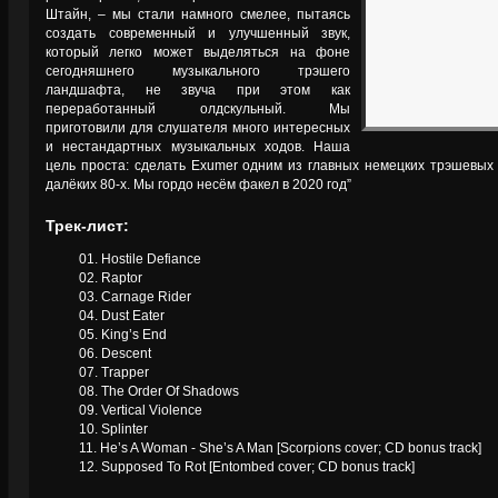
Штайн, – мы стали намного смелее, пытаясь
создать современный и улучшенный звук,
который легко может выделяться на фоне
сегодняшнего музыкального трэшего
ландшафта, не звуча при этом как
переработанный олдскульный. Мы
приготовили для слушателя много интересных
и нестандартных музыкальных ходов. Наша
цель проста: сделать Exumer одним из главных немецких трэшевых 
далёких 80-х. Мы гордо несём факел в 2020 год”
Трек-лист:
01. Hostile Defiance
02. Raptor
03. Carnage Rider
04. Dust Eater
05. King’s End
06. Descent
07. Trapper
08. The Order Of Shadows
09. Vertical Violence
10. Splinter
11. He’s A Woman - She’s A Man [Scorpions cover; CD bonus track]
12. Supposed To Rot [Entombed cover; CD bonus track]