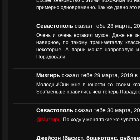
Exciter знакомство с этими похожими по 
примерно одновременно. Как же давно это 
Севастополь
сказал тебе 28 марта, 20
Очень и очень вставил музон. Даже не зн
наверное, по такому трэш-металлу класс
некоторые. А парни мочат напропалую и
Порадовали.
Мизгирь
сказал тебе 29 марта, 2019 в 
Молодцы!Они мне в юности со своим клас
Sea”меньше нравились чем теперь.Парадок
Севастополь
сказал тебе 30 марта, 20
@Мизгирь:
По ходу у меня такие же чувства
Джейсон (басист, бошкотряс, рубле