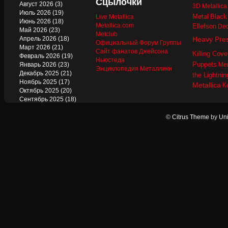
Сцылочки
Август 2026
(3)
3D Metallic
Июль 2026
(19)
Metal
Black
Live Metallica
Июнь 2026
(18)
Metallica.com
Ellefson
Dec
Май 2026
(23)
Metclub
Апрель 2026
(18)
Heavy Pre
Официальный Форум Группы
Март 2026
(21)
Сайт фанатов Джейсона
Killing Cove
Февраль 2026
(19)
Ньюстеда
Puppets
Январь 2026
(23)
Mer
Энциклопедия Металлики
Декабрь 2025
(21)
the Lightnin
Ноябрь 2025
(17)
Metallica
К
Октябрь 2025
(20)
Сентябрь 2025
(18)
Август 2025
(22)
Июль 2025
(13)
©
Citrus Theme
by
Uni
Июнь 2025
(17)
Май 2025
(19)
Апрель 2025
(17)
Март 2025
(17)
Февраль 2025
(18)
Январь 2025
(18)
Декабрь 2024
(18)
Ноябрь 2024
(21)
Октябрь 2024
(24)
Сентябрь 2024
(15)
Август 2024
(13)
Июль 2024
(12)