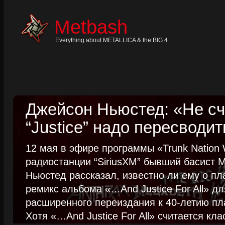
Skip
to
content
Metbash
Skip
to
navigation
Everything about METALLICA & the BIG 4
Skip
to
footer
Джейсон Ньюстед: «Не сч
“Justice” надо пересводит
12 мая в эфире программы «Trunk Nation W
радиостанции “SiriusXM” бывший басист M
Ньюстед рассказал, известно ли ему о пл
ремикс альбома «…And Justice For All» д
расширенного переиздания к 40-летию пла
Хотя «…And Justice For All» считается клас