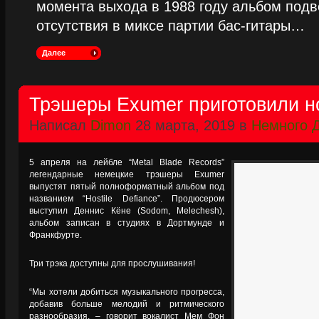
момента выхода в 1988 году альбом подве
отсутствия в миксе партии бас-гитары…
Далее
Трэшеры Exumer приготовили 
Написал
Dimon
28 марта, 2019 в
Немного 
5 апреля на лейбле “Metal Blade Records”
легендарные немецкие трэшеры Exumer
выпустят пятый полноформатный альбом под
названием “Hostile Defiance”. Продюсером
выступил Деннис Кёне (Sodom, Melechesh),
альбом записан в студиях в Дортмунде и
Франкфурте.
Три трэка доступны для прослушивания!
“Мы хотели добиться музыкального прогресса,
добавив больше мелодий и ритмического
разнообразия, – говорит вокалист Мем Фон