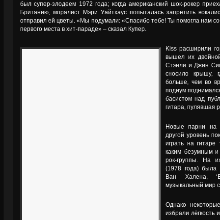
был супер-злодеем 1972 года; когда американский шок-рокер прие
Британию, моралист Мэри Уайтхаус попыталась запретить вокалис
отправил ей цветы. «Мы подумали: «Спасибо тебе! Ты помогла нам со
первого места в хит-параде» – сказал Купер.
Kiss расширили го
вышел их двойной 
Стэнли и Джин Си
сносило крышу, 
больше, чем во в
подиум поднимался
басистом над пуб
гитара, пулявшая р
Новые парни на 
другой уровень по
играть на гитаре 
каким безумным и
рок-группы. На 
(1978 года) была
Ван Халена, ‘Er
музыкальный мир с 
Однако некоторы
избрали лёгкость 