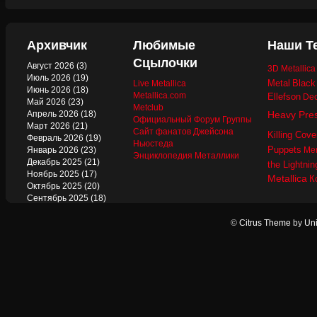
Архивчик
Любимые
Наши Т
Сцылочки
Август 2026
(3)
3D Metallic
Июль 2026
(19)
Metal
Black
Live Metallica
Июнь 2026
(18)
Metallica.com
Ellefson
Dec
Май 2026
(23)
Metclub
Апрель 2026
(18)
Heavy Pre
Официальный Форум Группы
Март 2026
(21)
Сайт фанатов Джейсона
Killing Cove
Февраль 2026
(19)
Ньюстеда
Puppets
Январь 2026
(23)
Mer
Энциклопедия Металлики
Декабрь 2025
(21)
the Lightnin
Ноябрь 2025
(17)
Metallica
К
Октябрь 2025
(20)
Сентябрь 2025
(18)
Август 2025
(22)
Июль 2025
(13)
©
Citrus Theme
by
Uni
Июнь 2025
(17)
Май 2025
(19)
Апрель 2025
(17)
Март 2025
(17)
Февраль 2025
(18)
Январь 2025
(18)
Декабрь 2024
(18)