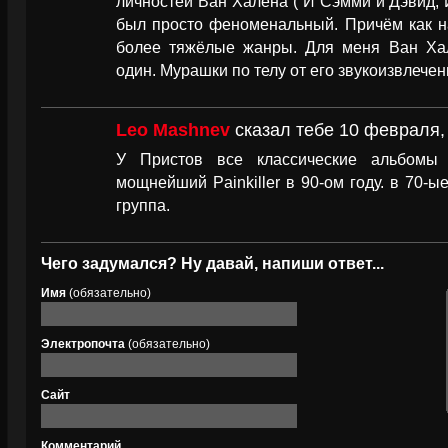
личностей Ван Халена ( И Сэмми и Дэвид, И
был просто феноменальный. Причём как на
более тяжёлые жанры. Для меня Ван Ха
один. Мурашки по телу от его звукоизвлечен
Leo Mashnev
сказал тебе 10 февраля, 
У Пристов все классические альбомы
мощнейший Painkiller в 90-ом году. в 70-ы
группа.
Чего задумался? Ну давай, напиши ответ...
Имя
(обязательно)
Электропочта
(обязательно)
Сайт
Комментарий