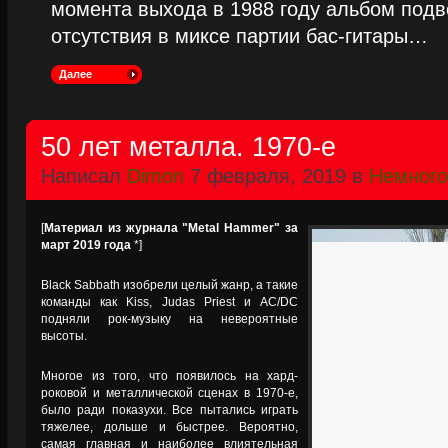
момента выхода в 1988 году альбом подве
отсутствия в миксе партии бас-гитары…
Далее
50 лет металла. 1970-е
Написал
Dimon
7 февраля, 2019 в
Немного
[
Материал из журнала "Metal Hammer" за
март 2019 года
*]
Black Sabbath изобрели целый жанр, а такие
команды как Kiss, Judas Priest и AC/DC
подняли рок-музыку на невероятные
высоты.
Многое из того, что появилось на хард-
роковой и металлической сценах в 1970-е,
было ради показухи. Все пытались играть
тяжелее, дольше и быстрее. Вероятно,
самая главная и наиболее влиятельная