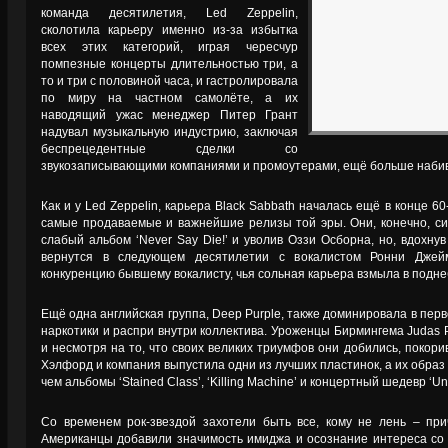
команда десятилетия, Led Zeppelin,
сколотила карьеру именно из-за избытка
всех этих категорий, играя чересчур
помпезные концерты длительностью три, а
то и три с половиной часа, и гастролировала
по миру на частном самолёте, а их
наводящий ужас менеджер Питер Грант
надувал музыкальную индустрию, заключая
беспрецедентные сделки со
звукозаписывающими компаниями и промоутерами, ещё больше набив
Как и у Led Zeppelin, карьера Black Sabbath началась ещё в конце 60
самые продаваемые и важнейшие релизы той эры. Они, конечно, сил
слабый альбом ‘Never Say Die!’ и уволив Оззи Осборна, но, вдохнув
вернутся в следующем десятилетии с вокалистом Ронни Джей
конкуренцию бывшему вокалисту, чья сольная карьера взмыла в подне
Ещё одна английская группа, Deep Purple, также доминировала в перв
наркотики и распри внутри коллектива. Уроженцы Бирмингема Judas Pr
и несмотря на то, что своих великих триумфов они добились, покорив
Хэлфорд и компания выпустила одни из лучших пластинок, а их образ
чем альбомы ‘Stained Class’, ‘Killing Machine’ и концертный шедевр ‘Unl
Со временем рок-звездой захотели быть все, кому не лень – при
Американцы добавили значимость имиджа и осознание интереса со 