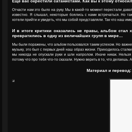
Ещё вас окрестили сатанистами. Как вы к этому относи
Отчасти нам это было на руку. Мы в какой-то момент перестали дава
известно. Я слышал, некоторые боялись с нами встречаться. Но та
хотели прийти и увидеть, что мы собой представляли. Так что наш ими
И в итоге критики оказались не правы, альбом стал х
превратились в одну из величайших групп в мире…
Мы были поражены, что альбом пользовался таким успехом. Но важнее
музыку, это был с первых дней наш образ жизни. Приходилось сталки
мы никогда не опускали руки и шли напролом. Иначе никак. Нельзя 
потому что про тебя что-то сказали. Нужно верить в то, что делаешь. 
Материал и перевод: