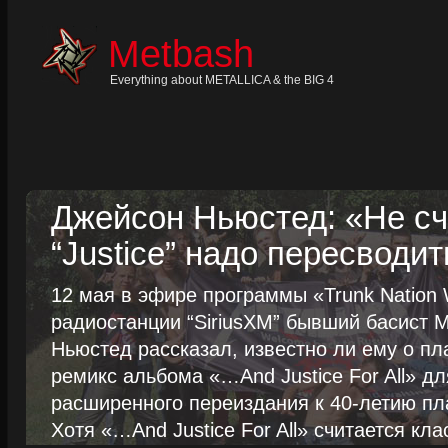
Skip
to
content
Metbash
Skip
to
navigation
Everything about METALLICA & the BIG 4
Skip
to
footer
Джейсон Ньюстед: «Не сч
“Justice” надо пересводит
12 мая в эфире программы «Trunk Nation W
радиостанции “SiriusXM” бывший басист M
Ньюстед рассказал, известно ли ему о пл
ремикс альбома «…And Justice For All» д
расширенного переиздания к 40-летию пла
Хотя «…And Justice For All» считается клас