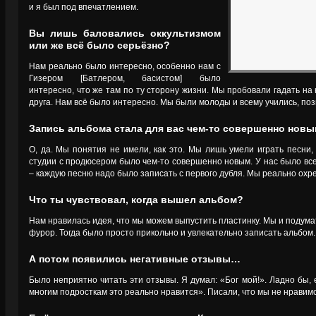
и я был под впечатлением.
Вы лишь баловались оккультизмом
или же всё было серьёзно?
Нам реально было интересно, особенно нам с
Гизером [Батлером, басистом] было
интересно, что же там по ту сторону жизни. Мы пробовали гадать на 
друга. Нам всё было интересно. Мы были молоды и всему учились, поз
Запись альбома стала для вас чем-то совершенно нов
О, да. Мы понятия не имели, как это. Мы лишь умели играть песни, 
студии с продюсером было чем-то совершенно новым. У нас было все
– каждую песню надо было записать с первого дубля. Мы реально охр
Что ты чувствовал, когда вышел альбом?
Нам нравилась идея, что мы можем выпустить пластинку. Мы и подумат
фурор. Тогда было просто прикольно и увлекательно записать альбом.
А потом появились негативные отзывы…
Было неприятно читать эти отзывы. Я думал: «Бог мой!». Ладно бы, 
многим подросткам это реально нравится». Писали, что мы не нравимс