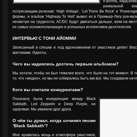
н-ролла, хард-рок
уникальной ко
потрясающим релизам: ‘High Voltage’, ‘Let There Be Rock’ и ‘Powerag
формы, и альбом ‘Highway To Hell’ вывел их в Премьер-Лигу рок-муз
несмотря на трудности, AC/DC будут двигаться дальше, взяв на мес
из самых основополагающих и успешных коллективов десятилетия.
ИНТЕРВЬЮ С ТОНИ АЙОММИ
Записанный в спешке и под вдохновением от ужастиков дебют Blac
критиками. Идиоты.
Чего вы надеялись достичь первым альбомом?
Мы хотели, чтобы он был тяжелее всего, что было на тот момент. В т
то, что «модно», но мы не собирались быть как все. Мы создавали нечт
Кого вы считали конкурентами?
Поначалу была конкуренция между Black
Sabbath, Led Zeppelin и Deep Purple, но
здоровая. Мы уважали друг друга.
О чём ты думал, когда сочинял песню
‘Black Sabbath’?
Мне нравилась мощь и атмосфера ужастиков,