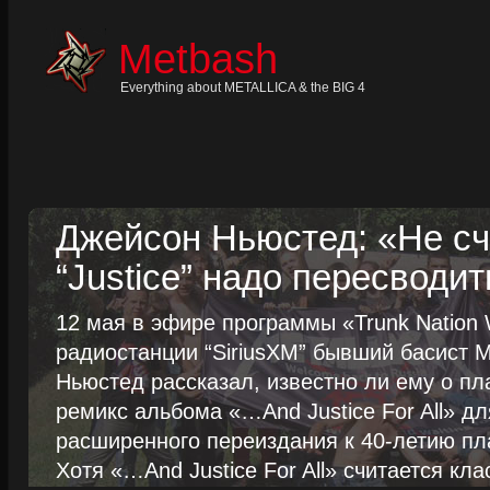
Skip
to
content
Metbash
Skip
to
navigation
Everything about METALLICA & the BIG 4
Skip
to
footer
Джейсон Ньюстед: «Не сч
“Justice” надо пересводит
12 мая в эфире программы «Trunk Nation W
радиостанции “SiriusXM” бывший басист M
Ньюстед рассказал, известно ли ему о пл
ремикс альбома «…And Justice For All» д
расширенного переиздания к 40-летию пла
Хотя «…And Justice For All» считается клас