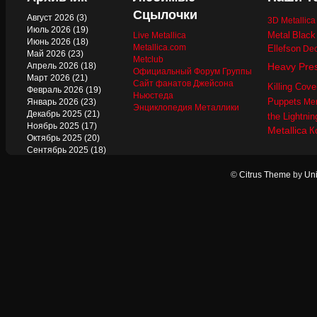
Сцылочки
Август 2026
(3)
3D Metallic
Июль 2026
(19)
Metal
Black
Live Metallica
Июнь 2026
(18)
Metallica.com
Ellefson
Dec
Май 2026
(23)
Metclub
Апрель 2026
(18)
Heavy Pre
Официальный Форум Группы
Март 2026
(21)
Сайт фанатов Джейсона
Killing Cove
Февраль 2026
(19)
Ньюстеда
Puppets
Январь 2026
(23)
Mer
Энциклопедия Металлики
Декабрь 2025
(21)
the Lightnin
Ноябрь 2025
(17)
Metallica
К
Октябрь 2025
(20)
Сентябрь 2025
(18)
Август 2025
(22)
Июль 2025
(13)
©
Citrus Theme
by
Uni
Июнь 2025
(17)
Май 2025
(19)
Апрель 2025
(17)
Март 2025
(17)
Февраль 2025
(18)
Январь 2025
(18)
Декабрь 2024
(18)
Ноябрь 2024
(21)
Октябрь 2024
(24)
Сентябрь 2024
(15)
Август 2024
(13)