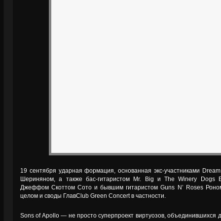
19 сентября ударная формация, основанная экс-участниками Drea
Шериняном, а также бас-гитаристом Mr. Big и The Winery Dogs 
Джеффом Скоттом Сото и бывшим гитаристом Guns N’ Roses Роном
целом и своды ГлавClub Green Concert в частности.
Sons of Apollo — не просто суперпроект виртуозов, объединившихся дл