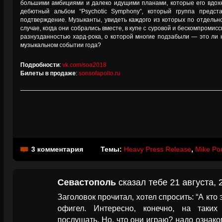
большими амбициями и далеко идущими планами, которые его вдох
дебютный альбом “Psychotic Symphony”, который группа предс
подтверждение. Музыканты, увидеть каждого из которых по отдельно
случае, когда они собрались вместе, в купе с суровой и бескомпроми
разнузданностью хард-рока, о которой многие подзабыли — это ли н
музыкальном событии года?
Подробности
:
vk.com/soa2018
Билеты в продаже
:
sonsofapollo.ru
3 комментария
Темы:
Heavy Press Release
,
Mike Po
Севастополь
сказал тебе 21 августа, 
Заголовок прочитал, хотел спросить: “А кто
офигел. Интересно, конечно, на таких
послушать. Но, что они играю? надо ознако