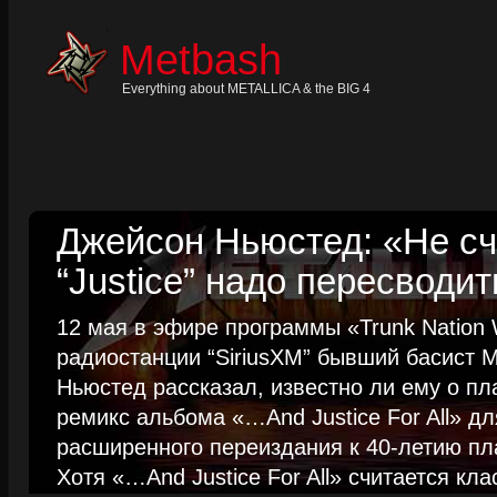
Skip
to
content
Metbash
Skip
to
navigation
Everything about METALLICA & the BIG 4
Skip
to
footer
Джейсон Ньюстед: «Не сч
“Justice” надо пересводит
12 мая в эфире программы «Trunk Nation W
радиостанции “SiriusXM” бывший басист M
Ньюстед рассказал, известно ли ему о пл
ремикс альбома «…And Justice For All» д
расширенного переиздания к 40-летию пла
Хотя «…And Justice For All» считается клас