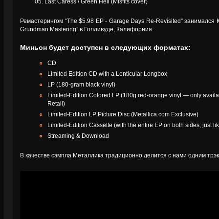
05. Last Caress / Green Hell (Misfits cover)
Ремастерингом “The $5.98 EP - Garage Days Re-Revisited” занимался К
Grundman Mastering” в Голливуде, Калифорния.
Миньон будет доступен в следующих форматах:
CD
Limited Edition CD with a Lenticular Longbox
LP (180-gram black vinyl)
Limited-Edition Colored LP (180g red-orange vinyl — only availab
Retail)
Limited-Edition LP Picture Disc (Metallica.com Exclusive)
Limited-Edition Cassette (with the entire EP on both sides, just lik
Streaming & Download
В качестве сэмпла Металлика традиционно делится с нами одним трэк