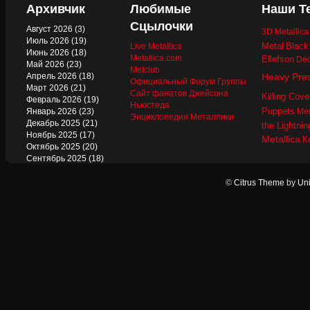
Архивчик
Любимые
Наши Т
Сцылочки
Август 2026
(3)
3D Metallic
Июль 2026
(19)
Metal
Black
Live Metallica
Июнь 2026
(18)
Metallica.com
Ellefson
Dec
Май 2026
(23)
Metclub
Апрель 2026
(18)
Heavy Pre
Официальный Форум Группы
Март 2026
(21)
Сайт фанатов Джейсона
Killing Cove
Февраль 2026
(19)
Ньюстеда
Puppets
Январь 2026
(23)
Mer
Энциклопедия Металлики
Декабрь 2025
(21)
the Lightnin
Ноябрь 2025
(17)
Metallica
К
Октябрь 2025
(20)
Сентябрь 2025
(18)
Август 2025
(22)
Июль 2025
(13)
©
Citrus Theme
by
Uni
Июнь 2025
(17)
Май 2025
(19)
Апрель 2025
(17)
Март 2025
(17)
Февраль 2025
(18)
Январь 2025
(18)
Декабрь 2024
(18)
Ноябрь 2024
(21)
Октябрь 2024
(24)
Сентябрь 2024
(15)