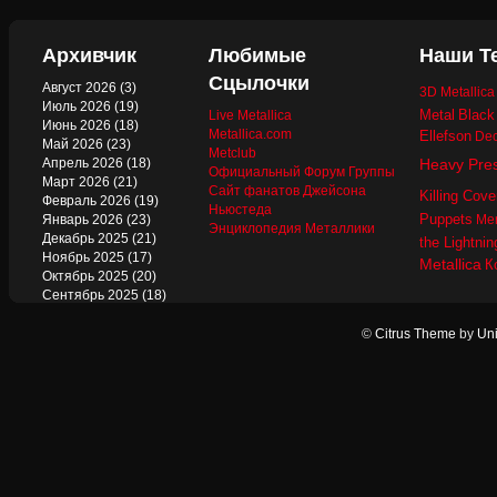
Архивчик
Любимые
Наши Т
Сцылочки
Август 2026
(3)
3D Metallic
Июль 2026
(19)
Metal
Black
Live Metallica
Июнь 2026
(18)
Metallica.com
Ellefson
Dec
Май 2026
(23)
Metclub
Апрель 2026
(18)
Heavy Pre
Официальный Форум Группы
Март 2026
(21)
Сайт фанатов Джейсона
Killing Cove
Февраль 2026
(19)
Ньюстеда
Puppets
Январь 2026
(23)
Mer
Энциклопедия Металлики
Декабрь 2025
(21)
the Lightnin
Ноябрь 2025
(17)
Metallica
К
Октябрь 2025
(20)
Сентябрь 2025
(18)
Август 2025
(22)
Июль 2025
(13)
©
Citrus Theme
by
Uni
Июнь 2025
(17)
Май 2025
(19)
Апрель 2025
(17)
Март 2025
(17)
Февраль 2025
(18)
Январь 2025
(18)
Декабрь 2024
(18)
Ноябрь 2024
(21)