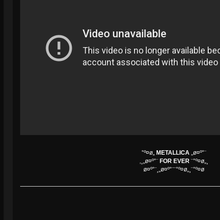
°º¤ø„
METALLICA
„ø¤º°¨
,¸„ø¤º°¨
FOR EVER
¨°º¤ø„¸
ø¤º°¨¸„ø¤º°¨¨°º¤ø„¸¨°º¤ø