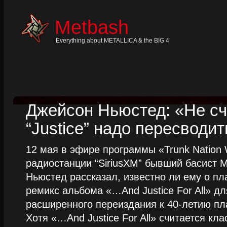
Skip
to
content
Metbash
Skip
to
navigation
Everything about METALLICA & the BIG 4
Skip
to
footer
Джейсон Ньюстед: «Не сч
“Justice” надо пересводит
12 мая в эфире программы «Trunk Nation W
радиостанции “SiriusXM” бывший басист M
Ньюстед рассказал, известно ли ему о пл
ремикс альбома «…And Justice For All» д
расширенного переиздания к 40-летию пла
Хотя «…And Justice For All» считается клас