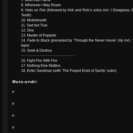
7. Moth Into Flame
8. Wherever I May Roam
9. Halo on Fire (followed by Kirk and Rob’s solos incl. I Disappear,
Teeth)
10. Motorbreath
11. Sad but True
12. One
13. Master of Puppets
14. Fade to Black (preceded by ‘Through the Never movie’ clip incl. ‘
tape)
15. Seek & Destroy
- - - - - - - - - - - - - - - - - - - - - - - - - -
16. Fight Fire With Fire
17. Nothing Else Matters
18. Enter Sandman (with ‘The Frayed Ends of Sanity’ outro)
Фото-отчёт: