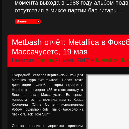
момента выхода в 1988 году альбом подве
отсутствия в миксе партии бас-гитары…
Далее
Metbash-отчёт: Metallica в Фокс
Массачусетс, 19 мая
Написал
Dimon
21 мая, 2017 в
Metallica
,
Me
Очередной североамериканский концерт
Metallica тура “Wolrdwired”. Новая точка
дислокации - Фоксборо, город в графстве
Норфолк, примерно в 35 км к юго-западу от
Бостона, штат Массачусетс. Во время
концерта группа почтила память Криса
Корнелла (Chris Cornell) исполнением
Робом Трухильо (Rob Trujillo) бас-соло на
песню “Black Hole Sun”.
Состав сет-листа держится прежним,