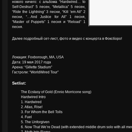
нового ничего: с альбома “Hardwired… to
Self‐Destruct” 5 песен, “Metallica” 5 песен,
“Ride the Lightning” 3 песни, “Kill ’em All” 2
песни, “…And Justice for All” 1 песня,
“Master of Puppets” 1 песня и “Reload” 1
песня.
Далее подробный сет-лист, фото и видео с концерта в Фоксборо!
Локация: Foxborough, MA, USA
Дата: 19 мая 2017 года
Арена: “Gillette Stadium”
Гастроли: “WorldWired Tour”
Setlist:
The Ecstasy of Gold (Ennio Morricone song)
Hardwired Intro
1. Hardwired
2. Atlas, Rise!
3. For Whom the Bell Tolls
4. Fuel
5. The Unforgiven
6. Now That We’re Dead (with extended middle drum solo with all me