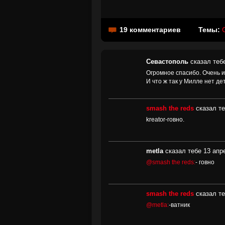
19 комментариев
Темы:
Севастополь
сказал тебе
Огромное спасибо. Очень и
И что ж так у Милле нет де
smash the reds
сказал те
kreator-говно.
metla
сказал тебе 13 апре
@smash the reds:
- говно
smash the reds
сказал те
@metla:
-ватник