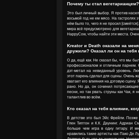
Почему ты стал вегетарианцем
Это был личный выбор. Я против насил
восьмой год не ем мясо. На гастролях э
нём было то, чего я не просил [смеётся
мира всё предусмотрено для вегетариан
HappyCow, чтобы найти эти места. Очен
Kreator и Death оказали на ме
дружили? Оказал ли он на тебя 
О да, ещё как. Не сказал бы, что мы б
профессионалом и отличным парнем. Од
дэт-метал на невиданный уровень. Люб
этот парень сделал для сцены. Очень жа
хватает его влияния на дэтовую сцену. 
рано. Но да, он сочинил потрясающи
песни, но так рвать струны как Чак, я
талантлив во всём.
Кто оказал на тебя влияние, ко
В детстве это был Эйс Фрейли. Позже 
Глен Типтон и К.К. Даунинг. Адриан С
больше чем игра в одну гитару. И м
нравились такие артисты как Пако Де Л