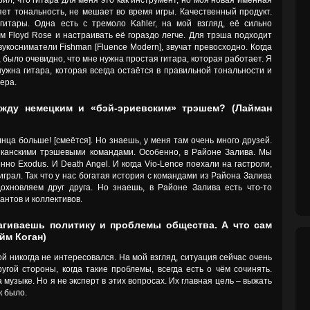
рил, что гитара для меня это как инструмент, но моя новая именная
яет тональность, не мешает во время игры. Качественный продукт.
гитары. Одна есть с тремоло Kahler, на мой взгляд, её сильно
м Floyd Rose и настраивать её гораздо легче. Для трэша подходит
вукосниматели Fishman [Fluence Modern], звучат превосходно. Когда
 было очевидно, что мне нужна простая гитара, которая работает. Я
ужна гитара, которая всегда остаётся в правильной тональности и
ера.
жду немецким и «бэй-эриевским» трэшем? (Лайман
лнца больше! [смеётся]. Но знаешь, у меня там очень много друзей.
риканскими трэшевыми командами. Особенно, в Районе Залива. Мы
нно Exodus. И Death Angel. И когда Vio-Lence поехали на гастроли,
играл. Так что у нас богатая история с командами из Района Залива
охновляем друг друга. Но знаешь, в Районе Залива есть что-то
нтов и коллективов.
рагиваешь политику и проблемы общества. А что сам
йм Коган)
й никогда не интересовался. На мой взгляд, ситуация сейчас очень
угой стороны, когда такие проблемы, всегда есть о чём сочинять.
музыке. Но я не эксперт в этих вопросах. Их главная цель – выжать
к было.