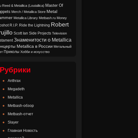
Master Of
u Reed & Metallica (Loutallica)
Metal
ppets
Merch / Metallica Store
ammer
Metallica Library
Metbash.ru
Money
Robert
oshot
Ride the Lightning
R.I.P.
ujillo
Scott Ian
Side Projects
Television
Знаменитости о Metallica
stament
нцерты Metallica в России
Метальный
Приколы
эт
Хобби и искусство
Рубрики
Anthrax
Megadeth
Metallica
Metbash-обзор
Metbash-отчет
Slayer
Главная Новость