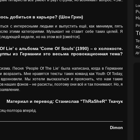
рые гитаристы всё умеют и рвут струны, но возникает вопрос: «Эм..
Lo
Pu
лось добиться в карьере? (Шон Грин)
H
Pr
иться с интересными людьми и выпустить ещё, как минимум, пять
ыслю этими категориями. Музыкант не ставит себе таких целей. Я
Tr
 следующей неделе, но на этом всё [смеётся].
Te
Ко
Of Lie’ с альбома ‘Come Of Souls’ (1990) – о холокосте.
ду
группы из Германии это весьма провокационная тема?
сизма. Песня ‘People Of The Lie’ была написана, когда в Германии
 возразить. Мне нравятся тексты таких команд как Youth Of Today,
 вдохновили. Мы хотели высказаться и прояснить, что нам такие
в наших фэнов – не расисты, поэтому они всё и так понимают. Но, я
 заявление.
Материал и перевод: Станислав “ThRaSheR” Ткачук
сяц-полтора вперёд.
Dimon