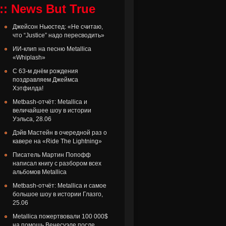
:: News But True
Джейсон Ньюстед: «Не считаю,
что “Justice” надо пересводить»
ИИ-клип на песню Metallica
«Whiplash»
С 63-м днём рождения
поздравляем Джеймса
Хэтфилда!
Metbash-отчёт: Metallica и
величайшее шоу в истории
Уэльса, 28.06
Дэйв Мастейн в очередной раз о
кавере на «Ride The Lightning»
Писатель Мартин Попофф
написал книгу с разбором всех
альбомов Metallica
Metbash-отчёт: Metallica и самое
большое шоу в истории Глазго,
25.06
Metallica пожертвовали 100 000$
на помощь Венесуэле после