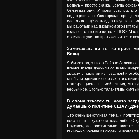
часть песен на альбоме. Раньше я гово
модель – просто сказка. Всегда сохран
Отличный звук. У меня есть разные 
недооценивают. Она гораздо проще, че
идеально. Ещё есть одна Floyd Rose. З
мы работали над дизайном этой гитары,
ведь не только играю, но и ПОЮ. Мне н
отлично звучит на протяжении всего веч
Замечаешь ли ты контраст ме
Ванн)
Я бы сказал, у них в Районе Залива со
Kreator всегда дружили со всеми аме
дружим с парнями из Testament и особе
мы были одними из первых, кто с ними 
Сан-Франциско. На мой взгляд, мы вд
необычное. Столько талантливых музыка
В своих текстах ты часто зат
думаешь о политике США? (Дже
Это очень щекотливая тема. Я политико
печальная – хуже чем когда-либо. С др
Надеюсь, это положительно скажется на 
как можно больше из людей. И всегда та