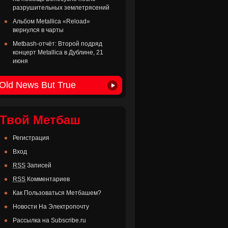
разрушительных землетрясений
Альбом Metallica «Reload»
вернулся в чарты
Metbash-отчёт: Второй подряд
концерт Metallica в Дублине, 21
июня
Old News But True
Твой Метбаш
Регистрация
Вход
RSS
Записей
RSS
Комментариев
Как Пользоваться Метбашем?
Новости На Электропочту
Рассылка на Subscribe.ru