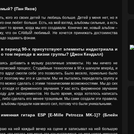
имый? (Пан Яков)
ить, кого из своих детей ты любишь больше. Детей у меня нет, но я
ого они любят больше. Есть, на мой взгляд, альбомы сильные, а есть
ает то время, когда мы его создавали. Конечно же, новый альбом –
ажу, что он САМЫЙ любимый. Не хочется принижать достоиинства
надо задавать фэнам.
 в период 90-х присутствуют элементы индастриала и
 о том периоде в жизни группы? (Джон Кендалл)
аясь добавить в музыку различные элементы. Но мы ничего не
орческий процесс. Студийные технологии в 90-х шагнули вперёд, и
то вдруг смогли себе это позволить. Было весело, прикольно было
от поэтому мы это и сделали. Мы не пытались переделать группу и
что можно сделать с этими техническими возможностями. Мы до сих
е отходя от фирменного звучания. У нас есть фирменное звучание
боду для экспериментов. Но было время, когда хотелось написать
, либо сделать его менее трэшевым. Мы сами создали эти правила.
те альбомы придали нам много сил, потому что были уникальными.
именная гитара ESP [E-Mille Petrozza MK-1]? (Блейн
граю на ней каждый вечер на сцене и записывал на ней большую