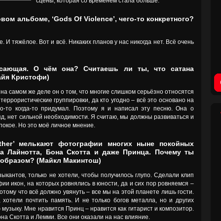
сцены, которая со временем стала больше.
вом альбоме, ‘Gods Of Violence’, чего-то конкретного?
. И тяжёлое. Вот и всё. Никаких планов у нас никогда нет. Всё очень
рясающая. О чём она? Считаешь ли ты, что сатана
айя Кристофи)
 на самом же деле он о том, что многие слишком серьёзно относятся
 террористические группировки, да кто угодно – всё это основано на
то-то когда-то придумал. Поэтому я и написал эту песню. Она о
ляд, нет сильной необходимости. Я считаю, мы должны развиваться и
 покое. Но это моё личное мнение.
other’ мелькают фотографии многих ныне покойных
а Лайнотта, Бона Скотта и даже Принца. Почему ты
 образом? (Майкл Макинтош)
ыкантов, только не хотели, чтобы получилось глупо. Сделали клип
и икон, на которых ровнялись в юности, да и сих пор ровняемся –
отому что всё должно увянуть – все мы на этой планете лишь гости.
 хотели почтить память. И не только богов металла, но и других
 музыку. Мне нравится Принц – нравится как гитарист и композитор.
она Скотта и Лемми. Все они оказали на нас влияние.