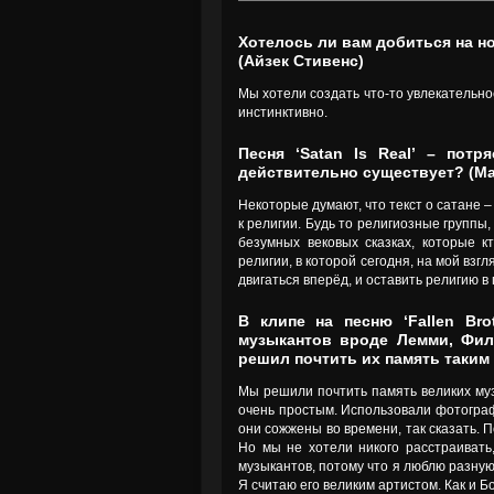
Хотелось ли вам добиться на но
(Айзек Стивенс)
Мы хотели создать что-то увлекательное
инстинктивно.
Песня ‘Satan Is Real’ – пот
действительно существует? (М
Некоторые думают, что текст о сатане –
к религии. Будь то религиозные группы,
безумных вековых сказках, которые к
религии, в которой сегодня, на мой взг
двигаться вперёд, и оставить религию в
В клипе на песню ‘Fallen Br
музыкантов вроде Лемми, Фил
решил почтить их память таким
Мы решили почтить память великих муз
очень простым. Использовали фотографи
они сожжены во времени, так сказать. П
Но мы не хотели никого расстраивать,
музыкантов, потому что я люблю разную
Я считаю его великим артистом. Как и Б