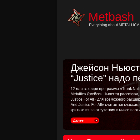
Skip
to
content
Metbash
Skip
to
navigation
Everything about METALLICA 
Skip
to
footer
Джейсон Ньюсте
“Justice” надо 
12 мая в эфире программы «Trunk Nati
Metallica Джейсон Ньюстед рассказал
Justice For All» для возможного расш
And Justice For All» считается классик
критике из-за отсутствия в миксе пар
Далее