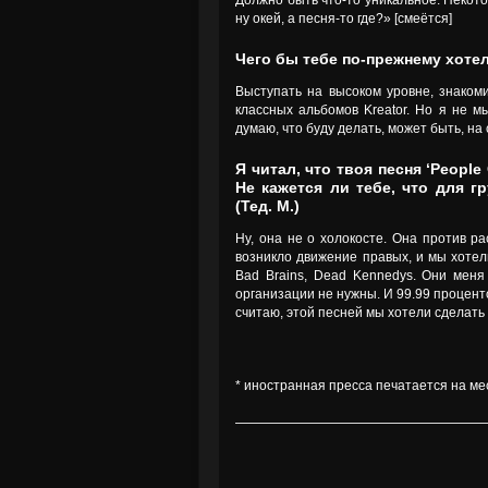
Должно быть что-то уникальное. Некото
ну окей, а песня-то где?» [смеётся]
Чего бы тебе по-прежнему хоте
Выступать на высоком уровне, знаком
классных альбомов Kreator. Но я не м
думаю, что буду делать, может быть, на
Я читал, что твоя песня ‘People 
Не кажется ли тебе, что для 
(Тед. М.)
Ну, она не о холокосте. Она против ра
возникло движение правых, и мы хотели
Bad Brains, Dead Kennedys. Они меня
организации не нужны. И 99.99 проценто
считаю, этой песней мы хотели сделать
* иностранная пресса печатается на ме