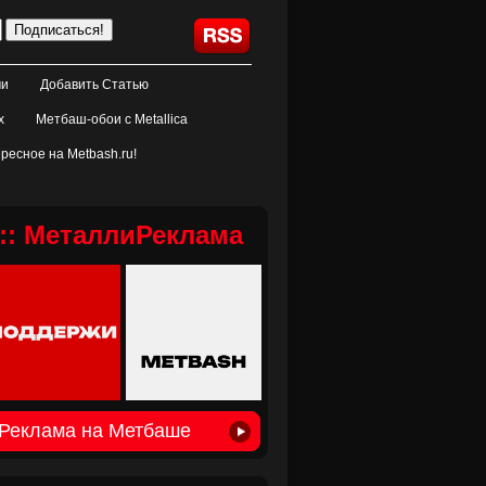
ми
Добавить Статью
х
Метбаш-обои с Metallica
ресное на Metbash.ru!
:: МеталлиРеклама
Реклама на Метбаше