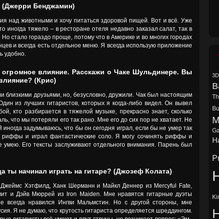
? (Джерри Бенджамин)
ия над животными и хочу питаться здоровой пищей. Вот и всё. Уже
то иногда тяжело – в ресторане отеля недавно заказал салат, так в
]. Но стало гораздо проще, потому что в Америке и во многих городах
цев и всегда есть отдельное меню. Я всегда использую приложение
ь удобно.
ня огромное влияние. Расскажи о Чаке Шульдинере. Вы
3D
влияние? (Крис)
B
ыли близкими друзьями, но, безусловно, дружили. Чак был настоящим
Th
ин из лучших гитаристов, которых я когда-либо видел. Он вывел
Bu
ой, кто разбирается в тяжелой музыке, прекрасно знает, сколько
M
ль, что мы потеряли его так рано. Мне его до сих пор не хватает. Не
Я иногда задумываюсь, что бы он сегодня играл, если бы не умер так
Ga
е риффы и играл фантастические соло. Я могу сочинять риффы и
Ha
 не умею. Его тексты заслуживают отдельного внимания. Парень был
P
гда ты начинал играть на гитаре? (Джозеф Колата)
H
Джеймс Хэтфилд, Ханк Шерманн и Майкл Деннер из Mercyful Fate,
мит и Дэйв Мюррей из Iron Maiden. Мне нравятся гитарные дуэты
Ki
не всегда нравился Ингви Мальмстин. Но с другой стороны, мне
усия. Я не думаю, что крутость гитариста определяется шреддингом.