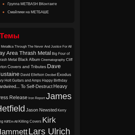
Группа METBASH ВКонтакте
Смайлики на МЕТБАШЕ
Темы
 Metallica Through The Never
And Justice For All
ay Area Thrash Metal
Big Four of
Black Album
rash Metal
Cliff
Cinematography
Dave
Covers and Tributes
rton
ustaine
Exodus
David Ellefson
Decibel
ry Holt
Guitars and Amps
Happy Birthday
Heavy
rdwired... To Self-Destruct
James
ress Release
Iron Report
etfield
Jason Newsted
Kerry
Kirk
ng
Killing Covers
Kill'Em All
Lars Ulrich
Hammett