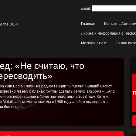
Email:
Главная
Контакт с Автора
& the BIG 4
Лирика и Информация о Песня
Метбаш-отчОт
Самое инте
д: «Не считаю, что
пересводить»
on With Eddie Trunk» на радиостанции “SiriusXM” бывший басист
, известно ли ему о планах группы сделать ремикс альбома «…And
иренного переиздания к 40-летию пластинки в 2028 году. Хотя «…
ой Metallica, с момента выхода в 1988 году альбом подвергается
тии бас-гитары…