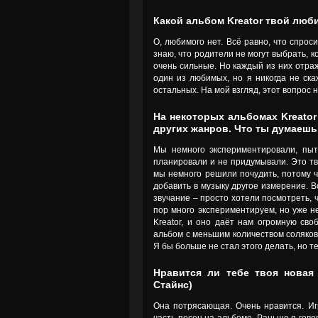
Какой альбом Kreator твой люб
О, любимого нет. Всё равно, что спрос
знаю, что родители не могут выбрать, к
очень сильные. Но каждый из них отраж
один из любимых, но я никогда не ск
остальных. На мой взгляд, этот вопрос 
На некоторых альбомах Kreator
других жанров. Что ты думаешь
Мы немного экспериментировали, пыт
планировали и не придумывали. Это тв
мы немного решили почудить, потому ч
добавить в музыку другое измерение. В
звучание – просто хотели посмотреть, 
пор много экспериментируем, но уже н
Kreator, и оно даёт нам огромную сво
альбом с меньшим количеством соляков
Я бы больше не стал этого делать, но 
Нравится ли тебе твоя новая 
Стайнс)
Она потрясающая. Очень нравится. И