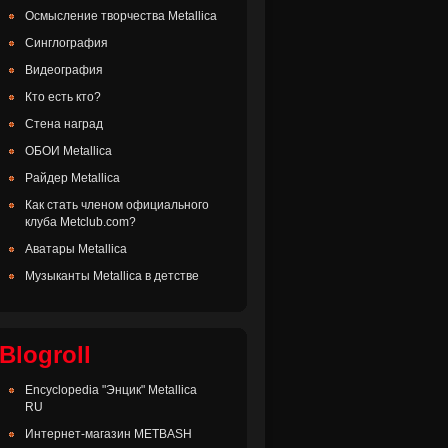
Осмысление творчества Metallica
Синглография
Видеография
Кто есть кто?
Стена наград
ОБОИ Metallica
Райдер Metallica
Как стать членом официального
клуба Metclub.com?
Аватары Metallica
Музыканты Metallica в детстве
Blogroll
Encyclopedia "Энцик" Metallica
RU
Интернет-магазин METBASH