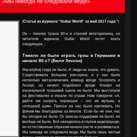
: «Мы никогда не следовали моде»
го Другой Музыки
[
Статья из журнала "Guitar World" за май 2017 года
*]
Он – пионер трэша 80-х и строгий вегетарианец, но
читатели журнала Guitar World хотят знать
следующее…
Тяжело ли было играть трэш в Германии в
начале 80-х? (Билл Хессон)
Рок-клубов тогда не было. И люди не знали, что думать.
Существовала большая рок-сцена, и у нас было
несколько металлических команд вроде Scorpions и
Accept, но ничего подобного вроде Kreator на
изначальной трэшевой сцене не было. Мы выступали
на фестивалях и играли по утрам. Нам говорили: «А,
дайте им сыграть пораньше – это не музыка, а
сплошной шум». Прессе на нас было наплевать. Но
фэнам мы благодарны за многое. Если бы не они, нас
бы сегодня не было. От прессы поддержки не было, её
вообще не было. Всё находилось в глухом андеграунде,
но естественным образом начало расти и развиваться.
Мы никогда не следовали моде. Мы были лишь частью