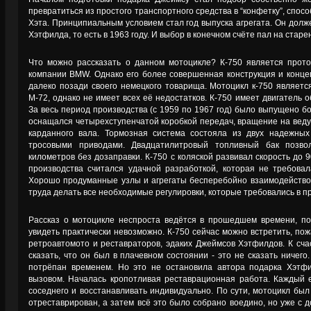
превратиться из простого транспортного средства в “конфетку”, спо
Хэта. Принципиальным условием стал год выпуска агрегата. Он дол
Хэтфилда, то есть в 1963 году. И выбор в конечном счёте пал на старе
Что можно рассказать о данном мотоцикле? К-750 является прото
компании BMW. Однако его более совершенная конструкция и конце
далеко позади своего немецкого товарища. Мотоцикл к-750 являет
М-72, однако не имеет всех её недостатков. К-750 имеет двигатель 
За весь период производства (с 1959 по 1967 год) было выпущено б
оснащался четырехступенчатой коробкой передач, вращение на вед
карданного вала. Тормозная система состояла из двух надежны
тросовыми приводами. Двадцатилитровый топливный бак позво
километров без дозаправки. К-750 с коляской развивал скорость до 9
производства считался удачной разработкой, которая не требовал
Хорошо продуманные узлы и агрегаты бесперебойно взаимодействов
труда делать все необходимые регулировки, которые требовались в п
Рассказ о мотоцикле неспроста ведётся в прошедшем времени, по
увидеть практически невозможно. К-750 сейчас можно встретить, пож
ретроавтомото и реставраторов, эдаких Джеймсов Хэтфилдов. К сча
сказать, что он был в плачевном состоянии - это не сказать ничего
потрёпан временем. Но это не остановила автора подарка Хэтфи
вызовом. Началась кропотливая реставрационная работа. Каждый 
соседнего и восстанавливать индивидуально. По сути, мотоцикл был
отреставрирован, а затем всё это было собрано воедино, но уже с 