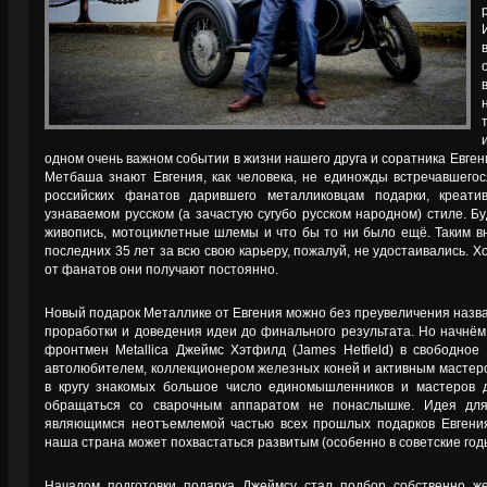
одном очень важном событии в жизни нашего друга и соратника Евге
Метбаша знают Евгения, как человека, не единожды встречавшегося
российских фанатов дарившего металликовцам подарки, креат
узнаваемом русском (а зачастую сугубо русском народном) стиле. Бу
живопись, мотоциклетные шлемы и что бы то ни было ещё. Таким 
последних 35 лет за всю свою карьеру, пожалуй, не удостаивались. Хо
от фанатов они получают постоянно.
Новый подарок Металлике от Евгения можно без преувеличения назва
проработки и доведения идеи до финального результата. Но начнём и
фронтмен Metallica Джеймс Хэтфилд (James Hetfield) в свободно
автолюбителем, коллекционером железных коней и активным мастеро
в кругу знакомых большое число единомышленников и мастеров д
обращаться со сварочным аппаратом не понаслышке. Идея для
являющимся неотъемлемой частью всех прошлых подарков Евгения
наша страна может похвастаться развитым (особенно в советские год
Началом подготовки подарка Джеймсу стал подбор собственно же