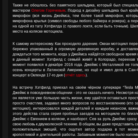
Также не обошлось без памятного шильдика, который был специал
мастером
Олегом Горячевым
. Подход к дизайну шильдика был край
микрофон (вся жизнь Джеймса, тем более такой микрофон, которы
микрофона крылья (символ свободы любого байкера и рокера); а пе
на одной из тату Хэтфилда (с правого локтя, если быть точным). Ши
место на коляске мотоцикла.
К самому интересному. Как проходило дарение. Океан мотоцикл пере
бережно упакованный в огромную деревянную коробку, и доставле
дождаться того момента, когда у Джеймса найдётся свободное время и
в данный момент Хэтфилд с семьёй живёт в Колорадо, переехав т
момент появился в декабре 2016 года. Джеймс с Металликой не тол
осень концерты в Латинской Америке, но ещё и имел дела в Сан-
концерт в Окленде 17-го дня (
отчёт здесь
).
На встречу Хэтфилд приехал на своём чёрном суперкаре “Tesla Mo
Джеймс в повседневном общении - это не сказать ничего. Несмотря н
он является уже большую часть жизни, ему удаётся оставаться прос
просто счастлив, задавал много вопросов по восстановлению (кто з
мотоцикл), интересовался каждой деталей и каждым нюансом, важ
этого действа стала серия пробных заездов на мотоцикле по близ
Джеймс с Евгением в коляске, и наоборот. Сев за руль Джеймс сразу
свою любовь к двухколесной технике. В общем, вы даже представить с
положительных эмоций, что ощутил автор подарка в тот моме
кропотливой и длительной работы. Забавным моментом было напоми