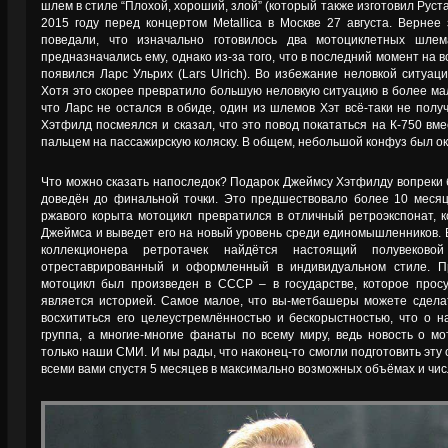
шлем в стиле “Плохой, хороший, злой” (который также изготовил Рус
2015 году перед концертом Metallica в Москве 27 августа. Верне
поведали, что изначально готовилось два мотоциклетных шле
предназначались ему, однако из-за того, что в последний момент на 
появился Ларс Ульрих (Lars Ulrich). Во избежание неловкой ситуа
Хотя это скорее превратило большую неловкую ситуацию в более мале
что Ларс не остался в обиде, один из шлемов Хэт всё-таки не получ
Хэтфилд посмеялся и сказал, что это повод покататься на К-750 вме
пальцем на пассажирскую коляску. В общем, небольшой конфуз был о
Что можно сказать напоследок? Подарок Джеймсу Хэтфилду вопреки 
доведён до финальной точки. Это предшествовало более 10 месяц
ржавого корыта мотоцикл превратился в отличный ретроэкспонат, 
Джеймса и выведет его на новый уровень среди единомышленников. В
коллекционера ретротачек найдётся настоящий полувековой
отреставрированный и оформленный в индивидуальном стиле. 
мотоцикл был произведен в СССР – в государстве, которое просу
является историей. Самое малое, что вы-метбашеры можете сделат
восхититься его целеустремлённостью и бескорыстностью, что о 
группа, а многие-многие фанаты по всему миру, ведь новость о м
только наши СМИ. И мы рады, что наконец-то смогли подготовить эту
всеми вами спустя 5 месяцев в максимально возможных объёмах и чи