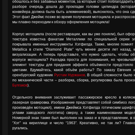
обошлось и без забавных моментов, за которые стоит поблагодарить 
разборе очередь дошла до прокладки головки цилиндра (котора
конвейера должна была быть алюминиевой), выяснилось, что она сдел
Этот факт Джеймс позже во время получения мотоцикла и расспросов
мы плавно переходим к обзору оформления мотоцикла!
Корпус мотоцикла (после реставрации, как вы уже поняли), был офор
текстура известна фанатам Металлики по специальной серии эле
покрывала именные инструменты Хэтфилда. Также, многие помня
Metallica в стиле “Diamond Plate” чуть менее десяти лет назад
визуализации. А теперь представьте, что нужно сделать, чтобы 
корпусе мотоцикла? Разгадка проста для понимания, но чрезвыча
элемент текстуры для придания эффекта объёмности предстояло 
цветами. Вдумайтесь, какой объём работы? По заказу Евгения 
оренбургский художник
Рустам Нуржанов
. В общей сложности было 
по механической части – разборка, сборка, регулировка была про
Булгаков
).
Отдельного внимания заслуживает пассажирское кресло в коляс
лазерная гравировка. Изображение представляет собой симбиоз лого
произведён мотоцикл), имени Джеймса Хэтфилда готическим шрифт
углами заводского логотипа) сверху, а также наименовании моде
Номерной знак также был выполнен на заказ и в представлении, в 
“Хэт” на кириллице и число “1963″. Креативно, не так ли? Глав
ругались.