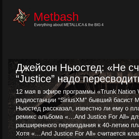
Skip
to
content
Metbash
Skip
to
navigation
Everything about METALLICA & the BIG 4
Skip
to
footer
Джейсон Ньюстед: «Не сч
“Justice” надо пересводит
12 мая в эфире программы «Trunk Nation W
радиостанции “SiriusXM” бывший басист M
Ньюстед рассказал, известно ли ему о пл
ремикс альбома «…And Justice For All» д
расширенного переиздания к 40-летию пла
Хотя «…And Justice For All» считается клас