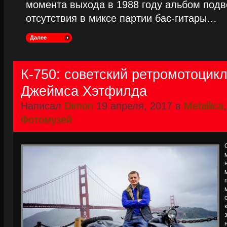
момента выхода в 1988 году альбом подве
отсутствия в миксе партии бас-гитары…
Далее
К-750: советский ретромотоцикл
Джеймса Хэтфилда
Написал
Dimon
19 апреля, 2017 в
Metallica
Фотомузей