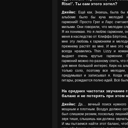
Rise!’. Ты сам этого хотел?
Джеймс
: Ещё как. Знаешь, была бы 
альбоме было бы куча мелодий и
гармоний! Просто Грег и Ларс считаю
милыми. Они говорили, что мелодии сл
Я их понимаю. Но я люблю гармонии, он
меня в наследство от Клиффа Бёртона, 
мне эту любовь к гармониям и мелоди
прежнему растёт во мне. И мне это н
всегда нравились Thin Lizzy и кома
выдают очень крутые гармонии. 
гармоний можно по-разному спеть, что 
для меня большой интерес. Кирк на ал
только соло, поэтому все мелодии, 
придумывал и записывал я. Когда иг
гитары, рождается полно идей. Всё был
На средних частотах звучание 
баланс и не потерять при этом
Джеймс
: Да… вечный поиск нужного 
мощным и плотным. Воздух должно сотря
был слишком резким, поскольку лишний 
звук тише, слышишь как должна звучать 
И мы пытаемся найти этот баланс, чтоб