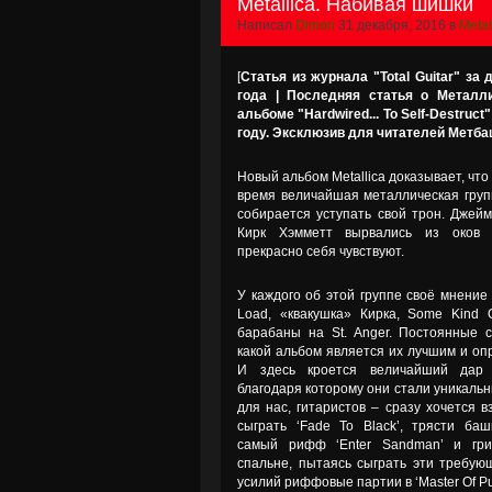
Metallica. Набивая шишки
Написал
Dimon
31 декабря, 2016 в
Metal
[
Статья из журнала "Total Guitar" за 
года | Последняя статья о Металл
альбоме "Hardwired... To Self-Destruc
году. Эксклюзив для читателей Метба
Новый альбом Metallica доказывает, чт
время величайшая металлическая груп
собирается уступать свой трон. Джей
Кирк Хэмметт вырвались из оков
прекрасно себя чувствуют.
У каждого об этой группе своё мнение 
Load, «квакушка» Кирка, Some Kind 
барабаны на St. Anger. Постоянные 
какой альбом является их лучшим и о
И здесь кроется величайший дар 
благодаря которому они стали уникаль
для нас, гитаристов – сразу хочется в
сыграть ‘Fade To Black’, трясти ба
самый рифф ‘Enter Sandman’ и гри
спальне, пытаясь сыграть эти требу
усилий риффовые партии в ‘Master Of Pu