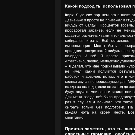
Какой подход ты использовал п
Кирк
: Я до сих пор немного в шоке от
Давненько я просто не приезжал в студи
нибудь от балды. Процентов восемь,
проработал заранее, если не меньш
касается различных гамм и тональности
собирался играть. Всё остальное 
импровизация. Может быть, я сыгра
арпеджио поверх какой-нибудь послед
аккордов. И всё. Я просто приезж
Агрессивно, гневно, мелодично душевно
– я делал, что мне подсказывало нутр
не имел, каким получится результа
работой я доволен, потому что в кои
соляки звучат непредсказуемо для МЕ
всегда за полгода, если не за год до зап
будут звучать мои соло и какими они в
Для меня всегда всё было предсказуем
раз я слушал и понимал, что такое
сыграть только без подготовки. На 
каждая нота на своём месте. Всё
спонтанно.
Приятно заметить, что ты сно
сдвоенные гармонии, особенно 