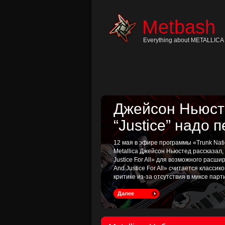
Skip
to
content
Metbash
Skip
to
navigation
Everything about METALLICA 
Skip
to
footer
Джейсон Ньюсте
“Justice” надо 
12 мая в эфире программы «Trunk Nati
Metallica Джейсон Ньюстед рассказал
Justice For All» для возможного расш
And Justice For All» считается классик
критике из-за отсутствия в миксе пар
Далее