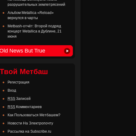
разрушительных землетрясений
Альбом Metallica «Reload»
вернулся в чарты
Metbash-отчёт: Второй подряд
концерт Metallica в Дублине, 21
июня
Old News But True
Твой Метбаш
Регистрация
Вход
RSS
Записей
RSS
Комментариев
Как Пользоваться Метбашем?
Новости На Электропочту
Рассылка на Subscribe.ru