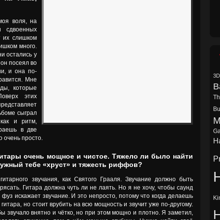
моя воля, на
 сдвоенных
т их слишком
ишком много.
и остались у
он посеял во
и, и она по-
3D
равится. Мне
B
нды, которые
Поверх этих
Th
представляет
Bu
ьбоме сыграл
M
как и ритм,
раешь в две
Ga
о очень просто.
Ha
гитары очень мощное и чистое. Тяжело ли было найти
P
 нужный тебе «хруст» и тяжесть риффов?
H
гитарного звучания, как Святого Грааля. Звучание должно быть
сать. Гитара должна чуть ли не лаять. Но я не хочу, чтобы саунд
фуз искажает звучание. И это непросто, потому что когда делаешь
Ki
гитара, но стоит врубить на всю мощность и звучит уже по-другому.
ы звучало внятно и чётко, но при этом мощно и плотно. Я заметил,