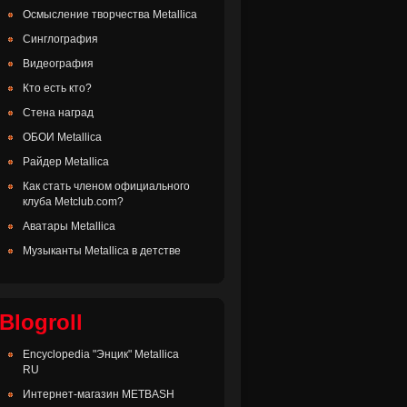
Осмысление творчества Metallica
Синглография
Видеография
Кто есть кто?
Стена наград
ОБОИ Metallica
Райдер Metallica
Как стать членом официального
клуба Metclub.com?
Аватары Metallica
Музыканты Metallica в детстве
Blogroll
Encyclopedia "Энцик" Metallica
RU
Интернет-магазин METBASH