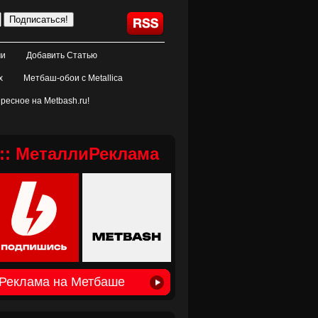
ми
Добавить Статью
х
Метбаш-обои с Metallica
ресное на Metbash.ru!
:: МеталлиРеклама
Реклама на Метбаше