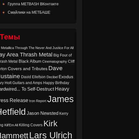
Группа METBASH ВКонтакте
Смайлики на МЕТБАШЕ
Темы
 Metallica Through The Never
And Justice For All
ay Area Thrash Metal
Big Four of
Black Album
rash Metal
Cliff
Cinematography
Dave
Covers and Tributes
rton
ustaine
Exodus
David Ellefson
Decibel
ry Holt
Guitars and Amps
Happy Birthday
Heavy
rdwired... To Self-Destruct
James
ress Release
Iron Report
etfield
Jason Newsted
Kerry
Kirk
ng
Killing Covers
Kill'Em All
Lars Ulrich
Hammett