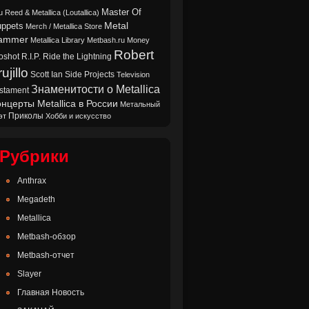
Master Of
u Reed & Metallica (Loutallica)
Metal
ppets
Merch / Metallica Store
ammer
Metallica Library
Metbash.ru
Money
Robert
oshot
Ride the Lightning
R.I.P.
ujillo
Scott Ian
Side Projects
Television
Знаменитости о Metallica
stament
нцерты Metallica в России
Метальный
Приколы
эт
Хобби и искусство
Рубрики
Anthrax
Megadeth
Metallica
Metbash-обзор
Metbash-отчет
Slayer
Главная Новость