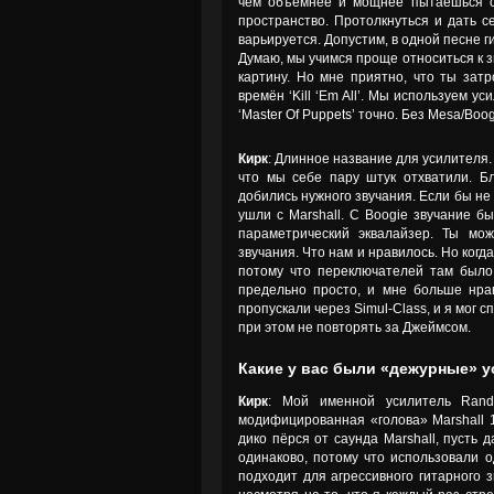
чем объёмнее и мощнее пытаешься сд
пространство. Протолкнуться и дать с
варьируется. Допустим, в одной песне г
Думаю, мы учимся проще относиться к з
картину. Но мне приятно, что ты зат
времён ‘Kill ‘Em All’. Мы используем ус
‘Master Of Puppets’ точно. Без Mesa/Bo
Кирк
: Длинное название для усилителя.
что мы себе пару штук отхватили. Б
добились нужного звучания. Если бы не
ушли с Marshall. C Boogie звучание б
параметрический эквалайзер. Ты мо
звучания. Что нам и нравилось. Но ког
потому что переключателей там было
предельно просто, и мне больше нра
пропускали через Simul-Class, и я мог 
при этом не повторять за Джеймсом.
Какие у вас были «дежурные» у
Кирк
: Мой именной усилитель Rand
модифицированная «голова» Marshall 1
дико пёрся от саунда Marshall, пусть 
одинаково, потому что использовали о
подходит для агрессивного гитарного з