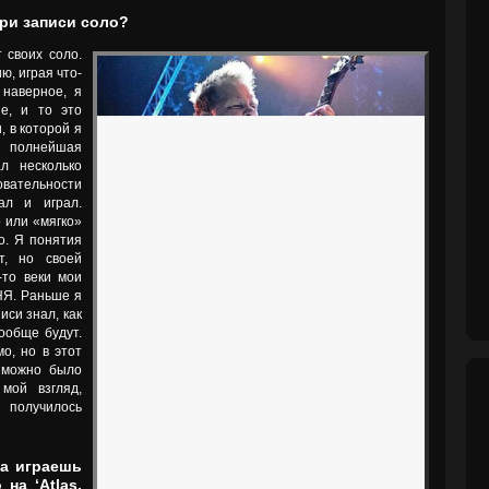
ри записи соло?
 своих соло.
ю, играя что-
 наверное, я
е, и то это
, в которой я
– полнейшая
л несколько
овательности
ал и играл.
 или «мягко»
о. Я понятия
т, но своей
-то веки мои
НЯ. Раньше я
иси знал, как
ообще будут.
о, но в этот
 можно было
мой взгляд,
 получилось
ва играешь
на ‘Atlas,