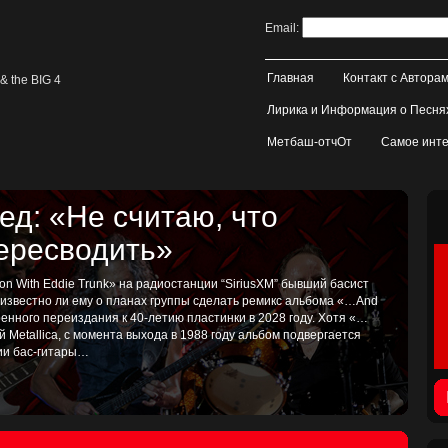
Email:
Главная
Контакт с Автора
& the BIG 4
Лирика и Информация о Песня
Метбаш-отчОт
Самое инте
д: «Не считаю, что
пересводить»
on With Eddie Trunk» на радиостанции “SiriusXM” бывший басист
, известно ли ему о планах группы сделать ремикс альбома «…And
иренного переиздания к 40-летию пластинки в 2028 году. Хотя «…
ой Metallica, с момента выхода в 1988 году альбом подвергается
тии бас-гитары…