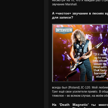
несмотря на то, что я каждый раз стр
звучание Marshall.
А «чистое» звучание в песнях в
для записи?
всегда был [Roland] JC-120. Мой люби
Грег ещё свои усилители привёз. В обще
тяжелое – во всяком случае, на моём о
На ‘Death Magnetic’ ты мно