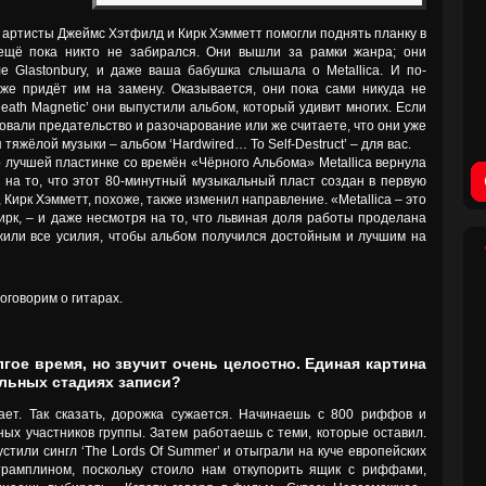
 артисты Джеймс Хэтфилд и Кирк Хэмметт помогли поднять планку в
 ещё пока никто не забирался. Они вышли за рамки жанра; они
 Glastonbury, и даже ваша бабушка слышала о Metallica. И по-
 же придёт им на замену. Оказывается, они пока сами никуда не
eath Magnetic’ они выпустили альбом, который удивит многих. Если
твовали предательство и разочарование или же считаете, что они уже
тяжёлой музыки – альбом ‘Hardwired… To Self-Destruct’ – для вас.
 лучшей пластинке со времён «Чёрного Альбома» Metallica вернула
 на то, что этот 80-минутный музыкальный пласт создан в первую
Кирк Хэмметт, похоже, также изменил направление. «Metallica – это
ирк, – и даже несмотря на то, что львиная доля работы проделана
или все усилия, чтобы альбом получился достойным и лучшим на
оговорим о гитарах.
гое время, но звучит очень целостно. Единая картина
льных стадиях записи?
ает. Так сказать, дорожка сужается. Начинаешь с 800 риффов и
ых участников группы. Затем работаешь с теми, которые оставил.
устили сингл ‘The Lords Of Summer’ и отыграли на куче европейских
трамплином, поскольку стоило нам откупорить ящик с риффами,