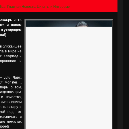
lica
,
Главная Новость
,
Цитаты и Интервью
декабрь 2016
ике и новом
t" в уходящем
ша!
]
о в ближайшее
па в мире не
мс Хэтфилд и
 прошлого и
– Lulu, Ларс,
Of Monster…,
споры о том,
пределяющим.
и качество,
ным явлением
зять гитару и
шкой под тот
масничать в
ющие немалых
ppets’.