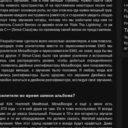
елать звучание, тем в нём меньше глубины. Нужно найти своё
ебе немного пространства. И на протяжении некоторых песен оно
Lo
итара играет основную роль, но при этом кое-где нужен мощный грув.
Pu
вучанию каждого инструмента [смеётся] и стараемся увидеть общую
H
ронул тему звучания гитары, потому что мы работаем над ним со
Pr
илитель Crunch Berries со времён если не ‘Ride The Lightning’, то уж
Tr
ogie C++ [Simul-Class] мы по-прежнему своей жизни не представляем.
Te
 Разработчики сделали всего несколько экземпляров, и нам повезло,
Ко
лагодаря этим усилителям вместе со звукоснимателями EMG мы
ду
 усилители Mesa/Boogie и звукосниматели EMG, не знаю, куда бы мы
ыло другое. У Slmul-Class было три уровня усиления и встроенный
жешь сам распределить уровни, чтобы добиться определённого
да появились двойные ректификаторы Mesa/Boogie, мне понравилось,
 гораздо меньше, а звучание было похожим. Я люблю, когда всё
вились ректификаторы. Было здорово, что звучание Джеймса мы
спокойно копаться в двойном ректификаторе, исследуя своё звучание,
силители во время записи альбома?
all Kirk Hammett Meathead, Mesa/Boogie и ещё у меня есть
979 года – я в ней души не чаю. Её я тоже использовал. Я всегда
даже он до ужаса банальный. Раньше в 70-х все гитаристы звучали
дно и то же оборудование. Но должен сказать, Marshall идеально
вучания. Мне этот саунд нравится и всегда будет нравиться. Даже