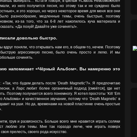
чинаешь выбирать… Кстати говоря, в фильм «Сквозь Невозможное»
мали, из него получится песня, но этому так и не суждено было
лостные», и это хорошо, но через некоторое время для меня все они
 было разнообразие, медленные темы, очень быстрые, поэтому
овном, из-за того, что за 6-8 лет накопилось куча материала и
сказать: «Да похуй! Давайте уже сочинять!».
написали довольно быстро.
ы вдруг поняли, что открывать нам его, в общем-то, нечем. Поэтому
быструю агрессивную песню, было очень просто и легко. И мы
побольше сочинять.
анию напоминает «Чёрный Альбом». Вы намеренно это
: «Так, что будем делать после ‘Death Magnetic’?». Я предпочитаю
есни, а Ларс любит более органичный подход [смеётся], где нет
ть. Поэтому получается всего понемногу. Я хотел простоты ‘Kill ‘Еm
о Альбома» и качественное звучание, потому что ‘Death Magnetic’ в
давит на уши. Но да, временами на новой пластинке очень простые
».
итм, грув и развязность. Больше всего мне нравится играть соляки
ист люблю эти темы. Мне так гораздо легче, чем играть поверх
своя прелесть, своего рода искусство.