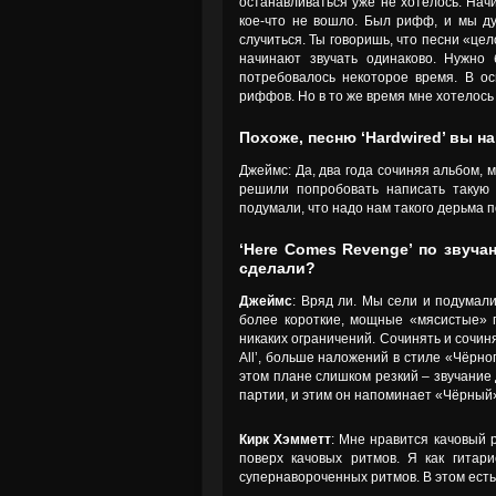
останавливаться уже не хотелось. На
кое-что не вошло. Был рифф, и мы ду
случиться. Ты говоришь, что песни «це
начинают звучать одинаково. Нужно
потребовалось некоторое время. В осн
риффов. Но в то же время мне хотелось 
Похоже, песню ‘Hardwired’ вы 
Джеймс: Да, два года сочиняя альбом, м
решили попробовать написать такую 
подумали, что надо нам такого дерьма 
‘Here Comes Revenge’ по звуч
сделали?
Джеймс
: Вряд ли. Мы сели и подумали
более короткие, мощные «мясистые» п
никаких ограничений. Сочинять и сочиня
All’, больше наложений в стиле «Чёрног
этом плане слишком резкий – звучание 
партии, и этим он напоминает «Чёрный
Кирк Хэмметт
: Мне нравится качовый р
поверх качовых ритмов. Я как гитар
супернавороченных ритмов. В этом есть 