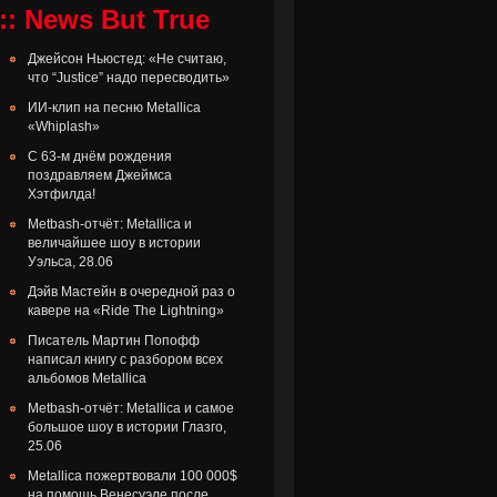
:: News But True
Джейсон Ньюстед: «Не считаю,
что “Justice” надо пересводить»
ИИ-клип на песню Metallica
«Whiplash»
С 63-м днём рождения
поздравляем Джеймса
Хэтфилда!
Metbash-отчёт: Metallica и
величайшее шоу в истории
Уэльса, 28.06
Дэйв Мастейн в очередной раз о
кавере на «Ride The Lightning»
Писатель Мартин Попофф
написал книгу с разбором всех
альбомов Metallica
Metbash-отчёт: Metallica и самое
большое шоу в истории Глазго,
25.06
Metallica пожертвовали 100 000$
на помощь Венесуэле после