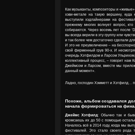
Как музыканты, композиторы и «живые»
хэви-метале на такую вершину, куда
выступили хэдлайнерами на фестивале
прежнему многих волнует вопрос, кто
собираются. Через восемь лет после ‘D
вы всегда верили в эту группу или чувс
и так более чем достаточно сделали для 
И это не преувеличение – на бесспорно
свой фирменный грув 90-х. И несмотря
очередь Хэтфилдом и Ларсом Ульрихом, 
коллективный процесс, – говорит нам К
Джеймсом и Ларсом, вместе мы прилож
данный момент».
Ладно, господин Хэмметт и Хэтфилд… п
Похоже, альбом создавался дол
начала формироваться на фина
Джеймс Хэтфилд
: Обычно так и быв
кромсаешь их до 50 с помощью остальн
Началось всё в 2014 году, когда мы вып
фестивалей. Это стало своего рода 