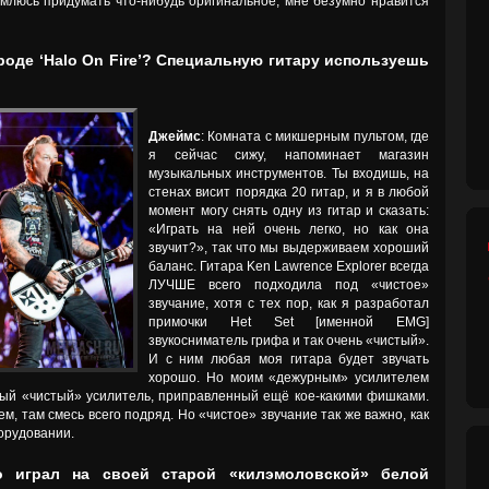
емлюсь придумать что-нибудь оригинальное, мне безумно нравится
роде ‘Halo On Fire’? Специальную гитару используешь
Джеймс
: Комната с микшерным пультом, где
я сейчас сижу, напоминает магазин
музыкальных инструментов. Ты входишь, на
стенах висит порядка 20 гитар, и я в любой
момент могу снять одну из гитар и сказать:
«Играть на ней очень легко, но как она
звучит?», так что мы выдерживаем хороший
баланс. Гитара Ken Lawrence Explorer всегда
ЛУЧШЕ всего подходила под «чистое»
звучание, хотя с тех пор, как я разработал
примочки Het Set [именной EMG]
звукосниматель грифа и так очень «чистый».
И с ним любая моя гитара будет звучать
хорошо. Но моим «дежурным» усилителем
мый «чистый» усилитель, приправленный ещё кое-какими фишками.
м, там смесь всего подряд. Но «чистое» звучание так же важно, как
борудовании.
го играл на своей старой «килэмоловской» белой