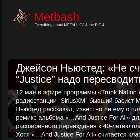
Skip
to
content
Metbash
Skip
to
navigation
Everything about METALLICA & the BIG 4
Skip
to
footer
Джейсон Ньюстед: «Не сч
“Justice” надо пересводит
12 мая в эфире программы «Trunk Nation W
радиостанции “SiriusXM” бывший басист M
Ньюстед рассказал, известно ли ему о пл
ремикс альбома «…And Justice For All» д
расширенного переиздания к 40-летию пла
Хотя «…And Justice For All» считается клас