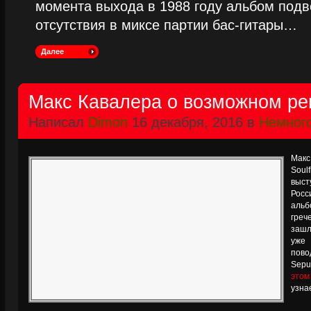
момента выхода в 1988 году альбом подве
отсутствия в миксе партии бас-гитары…
Далее
Макс Кавалера о возможном ре
Написал
Dimon
16 декабря, 2016 в
Немного
Макс
Soulf
выст
Рос
альб
греч
зашл
уже
пово
Sepu
этом
узна