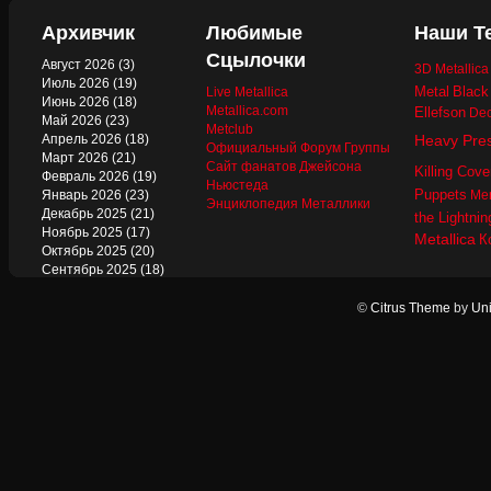
Архивчик
Любимые
Наши Т
Сцылочки
Август 2026
(3)
3D Metallic
Июль 2026
(19)
Metal
Black
Live Metallica
Июнь 2026
(18)
Metallica.com
Ellefson
Dec
Май 2026
(23)
Metclub
Апрель 2026
(18)
Heavy Pre
Официальный Форум Группы
Март 2026
(21)
Сайт фанатов Джейсона
Killing Cove
Февраль 2026
(19)
Ньюстеда
Puppets
Январь 2026
(23)
Mer
Энциклопедия Металлики
Декабрь 2025
(21)
the Lightnin
Ноябрь 2025
(17)
Metallica
К
Октябрь 2025
(20)
Сентябрь 2025
(18)
Август 2025
(22)
Июль 2025
(13)
©
Citrus Theme
by
Uni
Июнь 2025
(17)
Май 2025
(19)
Апрель 2025
(17)
Март 2025
(17)
Февраль 2025
(18)
Январь 2025
(18)
Декабрь 2024
(18)
Ноябрь 2024
(21)
Октябрь 2024
(24)