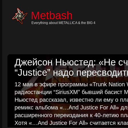
Skip
to
content
Metbash
Skip
to
navigation
Everything about METALLICA & the BIG 4
Skip
to
footer
Джейсон Ньюстед: «Не сч
“Justice” надо пересводит
12 мая в эфире программы «Trunk Nation W
радиостанции “SiriusXM” бывший басист M
Ньюстед рассказал, известно ли ему о пл
ремикс альбома «…And Justice For All» д
расширенного переиздания к 40-летию пла
Хотя «…And Justice For All» считается клас