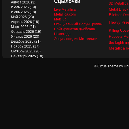
Сцылочки
Август 2026
(3)
3D Metallic
Июль 2026
(19)
Metal
Black
Live Metallica
Июнь 2026
(18)
Metallica.com
Ellefson
Dec
Май 2026
(23)
Metclub
Апрель 2026
(18)
Heavy Pre
Официальный Форум Группы
Март 2026
(21)
Сайт фанатов Джейсона
Killing Cove
Февраль 2026
(19)
Ньюстеда
Puppets
Январь 2026
(23)
Mer
Энциклопедия Металлики
Декабрь 2025
(21)
the Lightnin
Ноябрь 2025
(17)
Metallica
К
Октябрь 2025
(20)
Сентябрь 2025
(18)
Август 2025
(22)
Июль 2025
(13)
©
Citrus Theme
by
Uni
Июнь 2025
(17)
Май 2025
(19)
Апрель 2025
(17)
Март 2025
(17)
Февраль 2025
(18)
Январь 2025
(18)
Декабрь 2024
(18)
Ноябрь 2024
(21)
Октябрь 2024
(24)
Сентябрь 2024
(15)
Август 2024
(13)
Июль 2024
(12)