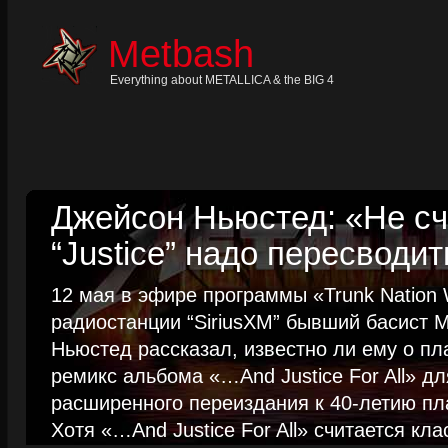
Skip
to
content
Metbash
Skip
to
navigation
Everything about METALLICA & the BIG 4
Skip
to
footer
Джейсон Ньюстед: «Не сч
“Justice” надо пересводит
12 мая в эфире программы «Trunk Nation W
радиостанции “SiriusXM” бывший басист M
Ньюстед рассказал, известно ли ему о пл
ремикс альбома «…And Justice For All» д
расширенного переиздания к 40-летию пла
Хотя «…And Justice For All» считается клас