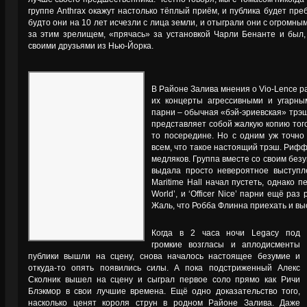
группе Anthrax окажут настолько тёплый приём, и публика будет пре
будто они на 10 лет исчезли с лица земли, и отыграли они с огромн
за этим зрелищем, «прячась» за установкой Чарли Бенанте и был, 
своими друзьями из Нью-Йорка.
В Районе Залива мнения о Vio-Lence 
их концерты агрессивными и угарным
парни – обычная «бэй-эриевская» трэш
представляет собой жалкую копию того,
то посередине. Но с одним уж точно
всем, что такое настоящий трэш. Риф
медляков. Группа вместе со своим б
выдала просто невероятное выступл
Maritime Hall начал пустеть, однако пе
World’, и ‘Officer Nice’ парни ещё ра
Жаль, что Робба Флинна приехать и выс
Когда в 2 часа ночи Legacy под
громкие возгласы и аплодисменты
публики вышли на сцену, снова началось настоящее безумие и
откуда-то опять появились силы. А пока подстриженный Алекс
Сколник вышел на сцену и сыграл первое соло прямо как Ричи
Блэкмор в свои лучшие времена. Ещё одно доказательство того,
насколько ценят короля струн в родном Районе Залива. Даже