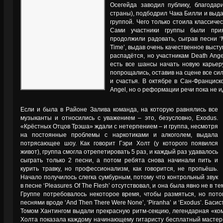
Осегейда заводил публику, благодар
страны), подбодрил Чака Билли и выд
группой. Чего только стоила классическ
Сами участники группы были при
продолжили радовать, сыграв песни ‘Mi
Time’, выдав очень качественное высту
распадётся, но участникам Death Ange
есть все шансы начать новую карьер
попрощались, оставив на сцене все сил
и счастья. В октябре в Сан-Франциск
Angel, но о реформации речи пока не и
Если и была в Районе Залива команда, на которую равнялись все
музыканты и относились с уважением – это, безусловно, Exodus.
«Крёстных Отцов Трэша» ждали с нетерпением – и группа, несмотря
на постоянные проблемы с наркотиками и алкоголем, выдала
потрясающее шоу. Как говорит Гэри Холт (у которого появился
живот), группа смогла отрепетировать 5 раз, и каждый раз удавалось
сыграть только 2 песни, а потом ребята снова начинали пить и
курить травку, но профессионализм, как говорится, не пропьёшь.
Начало получилось слегка сумбурным, потому что контрольный звук
в песне ‘Pleasures Of The Flesh’ отсутствовал, и она была явно не в те
Группе потребовалось некоторое время, чтобы размяться, но пот
песнями вроде ‘And Then There Were None’, ‘Piranha’ и ‘Exodus’. Бас
Томом Хантингом выдали прекрасную ритм-секцию, легендарная «ком
Холта показала каждому начинающему гитаристу бесплатный мастер