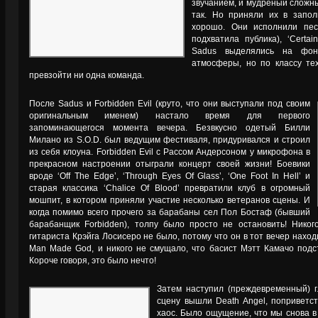
звучанием, и мудрёный сложн
так. Но приняли их в запол
хорошо. Они исполнили песни
подхватила публика), ‘Certai
Sadus выделялись на фон
атмосферы, но по классу те
превзойти ни одна команда.
После Sadus и Forbidden Evil (круто, что они выступали под своим
оригинальным именем) настало время для первого
запоминающегося момента вечера. Безвкусно одетый Билли
Милано из S.O.D. был ведущим фестиваля, придуривался и строил
из себя клоуна. Forbidden Evil с Рассом Андерсоном у микрофона в
прекрасном настроении отыграли концерт своей жизни! Боевики
вроде ‘Off The Edge’, ‘Through Eyes Of Glass’, ‘One Foot In Hell’ и
старая классика ‘Chalice Of Blood’ превратили клуб в огромный
мошпит, в котором приняли участие несколько ветеранов сцены. И
когда помимо всего прочего за барабаны сел Пол Бостаф (бывший
барабанщик Forbidden), толпу было просто не остановить! Никог
гитариста Крэйга Лосисеро не было, потому что он в тот вечер наход
Man Made God, и никого не смущало, что басист Мэтт Камачо подст
Короче говоря, это было нечто!
Затем наступил (преждевременный) г
сцену вышли Death Angel, поприветст
хаос. Было ощущение, что мы снова в