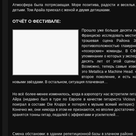
Атмосфера была потрясающая. Море позитива, радости и веселья.
детьми. Том Арайа приехал с женой и двумя детишками.
ОТЧЁТ О ФЕСТИВАЛЕ:
Прошло уже больше десяти ле
Франциско исследовать местну
трэшевая сцена Района З
противоположностью гламурно
«позерские» команды. В СФ
упоминании о которых у экспер
десять лет от этой сцены 
Возможно, теперь самые изв
это Metallica и Machine Head. 
второе поколение, и есть 
новыми звёздами. В остальном, ситуация плачевная…
Но всё более-менее изменилось, когда в аэропорту нас встретили гит
Айра (недавно был в туре по Европе в качестве гитариста Vicious
поиграл в составе Die Krupps и потерял к музыке всякий интерес)
Конечно же, они никогда в этом не признаются, но вполне достаточно 
хранятся тонны гитар, педалей с эффектами и усилителей…
Смена обстановки: в здании репетиционной базы в злачном районе