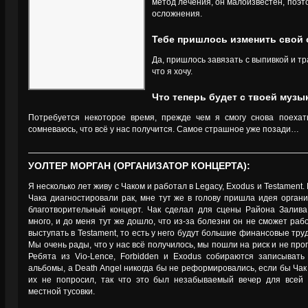
метод лечения, он малоизвестен, поэт
осложнения.
Тебе пришлось изменить свой 
Да, пришлось завязать с выпивкой и тр
что я хочу.
Что теперь будет с твоей муз
Потребуется некоторое время, прежде чем я смогу снова поехать
сомневаюсь, что всё у нас получится. Самое страшное уже позади…
УОЛТЕР МОРГАН (ОРГАНИЗАТОР КОНЦЕРТА):
Я несколько лет живу с Чаком и работал в Legacy, Exodus и Testament. 
Чака диагностировали рак, мне тут же в голову пришла идея органи
благотворительный концерт. Чак сделал для сцены Района Залива
много, и до меня тут же дошло, что из-за болезни он не сможет раб
выступать в Testament, то есть у него будут большие финансовые тру
Мы очень рады, что у нас всё получилось, мы пошли на риск и не про
Ребята из Vio-Lence, Forbidden и Exodus собираются записывать
альбомы, а Death Angel никогда бы не реформировались, если бы Ча
их не попросил, так что это был незабываемый вечер для всей
местной тусовки.