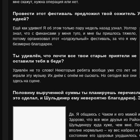
мне скажут, нужна операция или нет.
Провести этот фестиваль предложил твой сожитель У
идеей?
Ещё как удивил! Я об этом только пару недель назад узнал. Уолтер
знал, что с финансами у меня туго, и мне бы пришлось тяжело,
потому организовал этот «олдскульный» фестиваль, за что я ему
безмерно благодарен.
Ты удивлён, что почти все твои старые приятели не
оставили тебя в беде?
Удивлён не то слово! Некоторые ребята вообще уже сто лет не
играли эту музыку. Их днём с огнём не сыскать. Но сегодня все они
здесь на сцене.
Половину вырученной суммы ты планируешь перечисли
это сделал, и Шульдинер ему невероятно благодарен). 
Да. Я общаюсь с Чаком и его мамой и
Здорово, что все мои друзья из Райо
Шульдинеру куда хуже, чем мне. По
вполне нормально – ну вес набрал и 
состояние его здоровья ухудшилось.