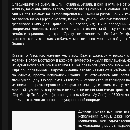
Следующими на сцену вышли Flotsam & Jetsam, и они, в отличие от S
Anthrax, не очень вписывались, потому что а) они не из Района Зали
они на тот момент не реформировались. Каким образом Эрик и ко
оказались на концерте? (кстати, позже мы узнали, что выступление
фестивале было для Эрика в F&J последним). Их в последний 
попросили заменить Laaz Rockit, чей вокалист Майкл Кунс оказ
реабилитационном центре. Сразу вспоминается Джеймс Хэтф
кажется, клиника стала любимым местом всех местных звёзд в 
Залива.
Кстати, о Metallica: конечно же, Ларс, Кирк и Джейсон – наряду с
Арайей, Полом Бостафом и Джоном Темпестой – были приглашены, но
из музыкантов Metallica в Maritime Hall не появился. Джейсон якобы не 
Кирк со «сплетником» Ларсом (именно так его называют в Районе За
по слухам, просто испугались Exodus. Не отважились они загля
львиную пещеру. Но вернёмся к Flotsam & Jetsam: старых трэшеров н
из наименее разговорчивых и закрытых команд), и своим выступле
местной публике, что приехали не зря. Они исполнили среди прочего ‘
‘Dig Me Up To Bury Me’ (с последнего альбома ‘My God’), и 1500 чел
знали, что самое интересное и угарное ещё впереди…
Должен признаться, мне все
исполнении Sadus, даже ко
коллектива мои одноклассн
выступление у них не задало