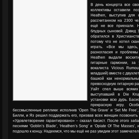
В день концерта все св
коллективы оставили п
Heathen, выступив для 
рассчитанном на 2300 че
ещё не все приехали. H
блудных сыновей. Дэвид 
обратился в Христианст
потому что не хотел скан
играть. «Все мы здесь
разногласия и проблемы
Heathen выдали восхит
гитарные гармонии, за 
вокалиста Vicious Rumo
младший) вместе с двухле
башкой как ненормальны
превосходную гитарную ра
Уайт спел выше всяких
выступавший в Die Kru
установки всю дурь. Бас
прекрасную игру. Осо
бессмысленные реплики: исполнив ‘Open The Grave’ и ‘Set Me Free’,
Билли, и Яз решил поддержать его, призвав всех женщин позвонить
«Удовлетворение гарантировано» – сказал басист. После этого заб
песнями ‘Goblin’s Blade’, ‘Heathen’s Song’ и ‘Opiate Of The Masses’
подошло к концу. Надеемся, что мы ещё не раз увидим этот замечател