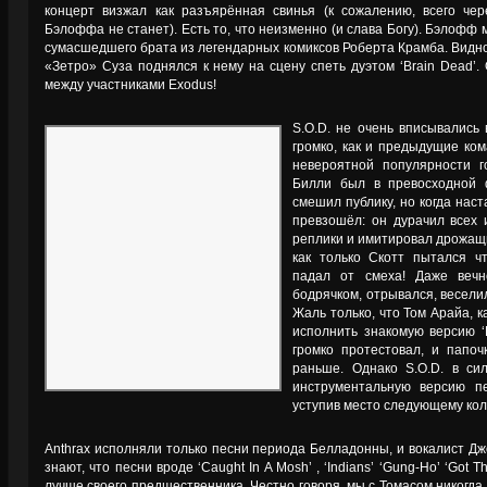
концерт визжал как разъярённая свинья (к сожалению, всего че
Бэлоффа не станет). Есть то, что неизменно (и слава Богу). Бэлофф
сумасшедшего брата из легендарных комиксов Роберта Крамба. Видно 
«Зетро» Суза поднялся к нему на сцену спеть дуэтом ‘Brain Dead’
между участниками Exodus!
S.O.D. не очень вписывались 
громко, как и предыдущие ком
невероятной популярности г
Билли был в превосходной 
смешил публику, но когда наст
превзошёл: он дурачил всех 
реплики и имитировал дрожащи
как только Скотт пытался чт
падал от смеха! Даже веч
бодрячком, отрывался, весели
Жаль только, что Том Арайа, 
исполнить знакомую версию ‘R
громко протестовал, и папо
раньше. Однако S.O.D. в си
инструментальную версию пе
уступив место следующему кол
Anthrax исполняли только песни периода Белладонны, и вокалист Дж
знают, что песни вроде ‘Caught In A Mosh’ , ‘Indians’ ‘Gung-Ho’ ‘Got T
лучше своего предшественника. Честно говоря, мы с Томасом никогда