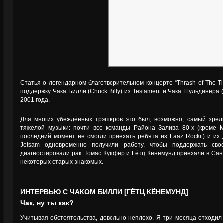
Статья о легендарном благотворительном концерте “Thrash of The T
поддержку Чака Билли (Chuck Billy) из Testament и Чака Шульдинера (
2001 года.
Для многих убеждённых трэшеров это был, возможно, самый зре
тяжелой музыки: почти все команды Района Залива 80-х (кроме Metal
последний момент не смогли приехать ребята из Laaz Rockit) и их д
Jetsam одновременно получили работу, чтобы поддержать сво
диагностировали рак. Томас Купфер и Гётц Кёнемунд приехали в Сан
некоторых старых знакомых.
ИНТЕРВЬЮ С ЧАКОМ БИЛЛИ [ГЁТЦ КЁНЕМУНД]
Чак, ну ты как?
Учитывая обстоятельства, довольно неплохо. Я три месяца отходил