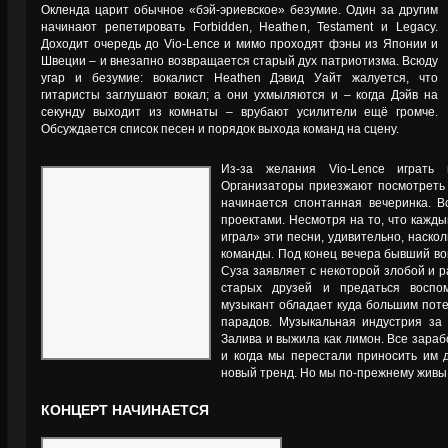
Окленда царит обычное «бэй-эриевское» безумие. Один за другим
начинают репетировать Forbidden, Heathen, Testament и Legacy.
Доходит очередь до Vio-Lence и мимо проходят фэны из Японии и
Швеции – и внезапно возвращается старый дух патриотизма. Всюду
угар и безумие: вокалист Heathen Дэвид Уайт жалуется, что
гитаристы заглушают вокал; а они ухмыляются и – когда Дэйв на
секунду выходит из комнаты – врубают усилители ещё громче.
Обсуждается список песен и порядок выхода команд на сцену.
Из-за желания Vio-Lence играть 
Организаторы приезжают посмотреть н
начинается спонтанная вечеринка. 
проектами. Несмотря на то, что кажды
играл» эти песни, удивительно, наско
команды. Под конец вечера бывший во
Суза заявляет с некоторой злобой и 
старых друзей и предаться воспо
музыкант обладает куда большим пот
парадов. Музыкальная индустрия за
Залива и выжила как лимон. Все зараб
и когда мы перестали приносить им 
новый тренд. Но мы по-прежнему живы 
КОНЦЕРТ НАЧИНАЕТСЯ