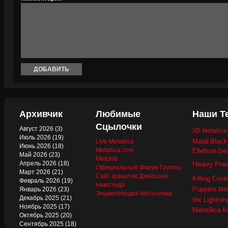
Архивчик
Любимые
Наши Т
Сцылочки
Август 2026
(3)
3D Metallic
Июль 2026
(19)
Metal
Black
Live Metallica
Июнь 2026
(18)
Metallica.com
Ellefson
Dec
Май 2026
(23)
Metclub
Апрель 2026
(18)
Heavy Pre
Официальный Форум Группы
Март 2026
(21)
Сайт фанатов Джейсона
Killing Cove
Февраль 2026
(19)
Ньюстеда
Puppets
Январь 2026
(23)
Mer
Энциклопедия Металлики
Декабрь 2025
(21)
the Lightnin
Ноябрь 2025
(17)
Metallica
К
Октябрь 2025
(20)
Сентябрь 2025
(18)