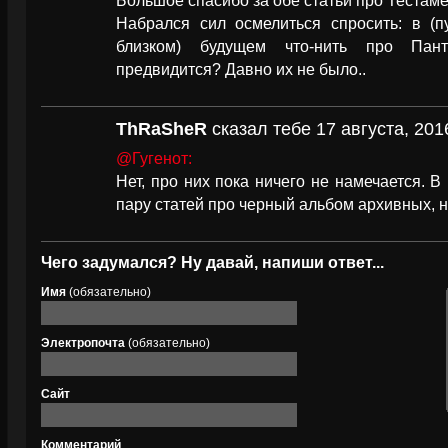
Большое спасибо за обе статьи про Тестамё
Набрался сил осмелиться спросить: в (п
близком) будущем что-нить про Пан
предвидится? Давно их не было..
ThRaSheR
сказал тебе 17 августа, 201
@Гугенот:
Нет, про них пока ничего не намечается. В п
пару статей про черный альбом архивных, 
Чего задумался? Ну давай, напиши ответ...
Имя
(обязательно)
Электропочта
(обязательно)
Сайт
Комментарий