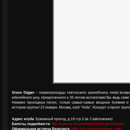
Grave Digger
– первопроходцы тевтонского speed/heavy metal возвр
юбилейного шоу, приуроченного к 35-летию коллектива! Вы ведь сами 
Никаких проходных песен, только самые-самые мощные боевики и 
историю группы! 23 января, Москва, клуб “Volta”. Концерт откроет гру
Адрес клуба
: Бумажный проезд, д.19 стр.3 (м. Савёловская)
Билеты, подробности
:
http://jcsound.ru/concerts/2016/01/gravedigger
Официальная встреча Вконтакте
:
https://vk.com/gravedigger_msk