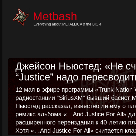
Skip
to
content
Metbash
Skip
to
navigation
Everything about METALLICA & the BIG 4
Skip
to
footer
Джейсон Ньюстед: «Не сч
“Justice” надо пересводит
12 мая в эфире программы «Trunk Nation W
радиостанции “SiriusXM” бывший басист M
Ньюстед рассказал, известно ли ему о пл
ремикс альбома «…And Justice For All» д
расширенного переиздания к 40-летию пла
Хотя «…And Justice For All» считается клас