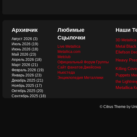
Архивчик
Любимые
Наши Т
Сцылочки
Август 2026
(3)
3D Metallic
Июль 2026
(19)
Metal
Black
Live Metallica
Июнь 2026
(18)
Metallica.com
Ellefson
Dec
Май 2026
(23)
Metclub
Апрель 2026
(18)
Heavy Pre
Официальный Форум Группы
Март 2026
(21)
Сайт фанатов Джейсона
Killing Cove
Февраль 2026
(19)
Ньюстеда
Puppets
Январь 2026
(23)
Mer
Энциклопедия Металлики
Декабрь 2025
(21)
the Lightnin
Ноябрь 2025
(17)
Metallica
К
Октябрь 2025
(20)
Сентябрь 2025
(18)
Август 2025
(22)
Июль 2025
(13)
©
Citrus Theme
by
Uni
Июнь 2025
(17)
Май 2025
(19)
Апрель 2025
(17)
Март 2025
(17)
Февраль 2025
(18)