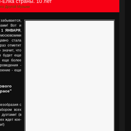
-Ёлка страны. 10 лет
го Другой Музыки
 забывается,
нами! Вот и
 1 ЯНВАРЯ
,
московскими
давно стала
раз отметит
 значит, что
я будет еще
в еще более
роведения -
роение - еще
ового
space”
безобразия с
абором всех
дуэтами! (в
сех ждет кое-
и!)