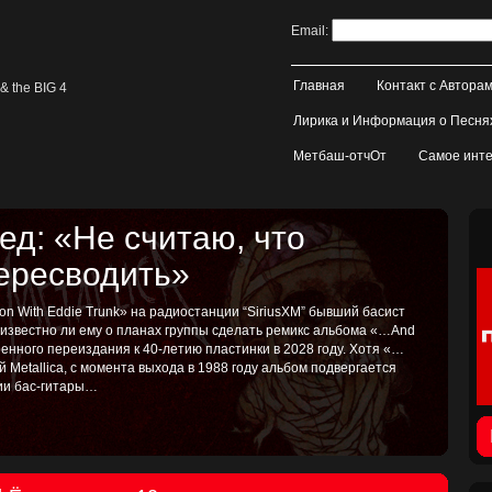
Email:
Главная
Контакт с Автора
& the BIG 4
Лирика и Информация о Песня
Метбаш-отчОт
Самое инте
д: «Не считаю, что
пересводить»
on With Eddie Trunk» на радиостанции “SiriusXM” бывший басист
, известно ли ему о планах группы сделать ремикс альбома «…And
иренного переиздания к 40-летию пластинки в 2028 году. Хотя «…
ой Metallica, с момента выхода в 1988 году альбом подвергается
тии бас-гитары…