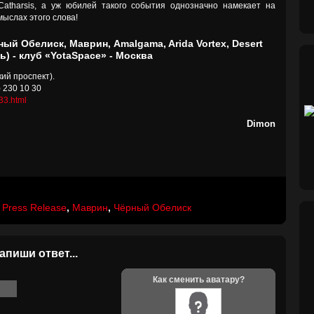
Catharsis, а уж юбилей такого события однозначно намекает на
ыслах этого слова!
рный Обелиск, Маврин, Amalgama, Arida Vortex, Desert
ь) - клуб «YotaSpace» - Москва
кий проспект).
) 230 10 30
433.html
Dimon
 Press Release
,
Маврин
,
Чёрный Обелиск
апиши ответ...
Как сменить аватару?