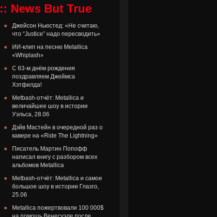
:: News But True
Джейсон Ньюстед: «Не считаю,
что “Justice” надо пересводить»
ИИ-клип на песню Metallica
«Whiplash»
С 63-м днём рождения
поздравляем Джеймса
Хэтфилда!
Metbash-отчёт: Metallica и
величайшее шоу в истории
Уэльса, 28.06
Дэйв Мастейн в очередной раз о
кавере на «Ride The Lightning»
Писатель Мартин Попофф
написал книгу с разбором всех
альбомов Metallica
Metbash-отчёт: Metallica и самое
большое шоу в истории Глазго,
25.06
Metallica пожертвовали 100 000$
на помощь Венесуэле после