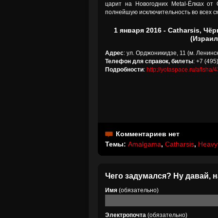
царит на Новогодних Metal-Ёлках от 
полнейшую исключительность во всех см
1 января 2016 - Catharsis, Чё
(Израил
Адрес
: ул. Орджоникидзе, 11 (м. Ленинс
Телефон для справок, билеты
: +7 (495
Подробности
:
http://yotaspace.ru/afisha/
Комментариев нет
Темы:
Amalgama
,
Catharsis
,
Heavy
Чего задумался? Ну давай, н
Имя
(обязательно)
Электропочта
(обязательно)