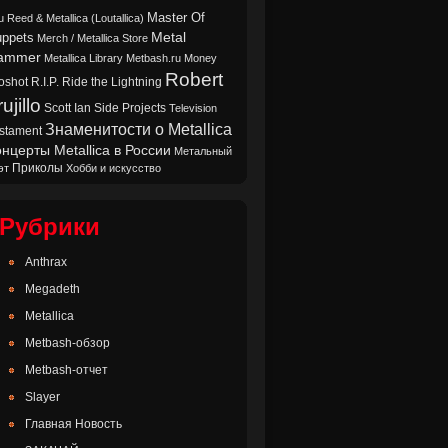
Master Of
u Reed & Metallica (Loutallica)
Metal
ppets
Merch / Metallica Store
ammer
Metallica Library
Metbash.ru
Money
Robert
oshot
Ride the Lightning
R.I.P.
ujillo
Scott Ian
Side Projects
Television
Знаменитости о Metallica
stament
нцерты Metallica в России
Метальный
Приколы
эт
Хобби и искусство
Рубрики
Anthrax
Megadeth
Metallica
Metbash-обзор
Metbash-отчет
Slayer
Главная Новость