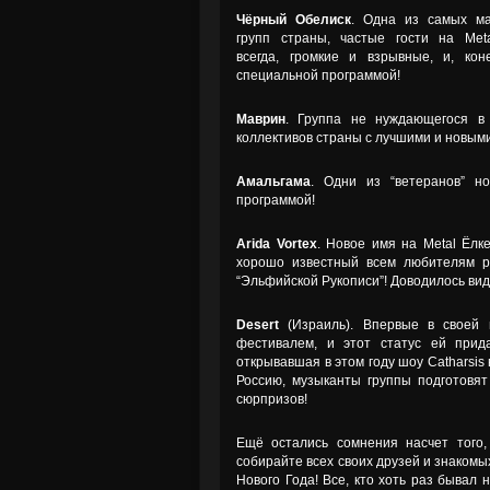
Чёрный Обелиск
. Одна из самых ма
групп страны, частые гости на Meta
всегда, громкие и взрывные, и, кон
специальной программой!
Маврин
. Группа не нуждающегося в
коллективов страны с лучшими и новы
Aмальгама
. Одни из “ветеранов” но
программой!
Arida Vortex
. Новое имя на Metal Ёлк
хорошо известный всем любителям ро
“Эльфийской Рукописи”! Доводилось вид
Desert
(Израиль). Впервые в своей 
фестивалем, и этот статус ей прид
открывавшая в этом году шоу Catharsis 
Россию, музыканты группы подготовят
сюрпризов!
Ещё остались сомнения насчет того,
собирайте всех своих друзей и знаком
Нового Года! Все, кто хоть раз бывал 