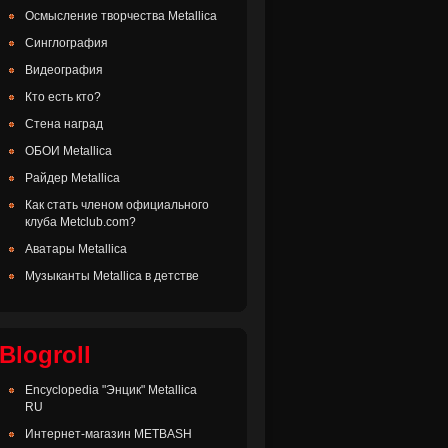
Осмысление творчества Metallica
Синглография
Видеография
Кто есть кто?
Стена наград
ОБОИ Metallica
Райдер Metallica
Как стать членом официального
клуба Metclub.com?
Аватары Metallica
Музыканты Metallica в детстве
Blogroll
Encyclopedia "Энцик" Metallica
RU
Интернет-магазин METBASH