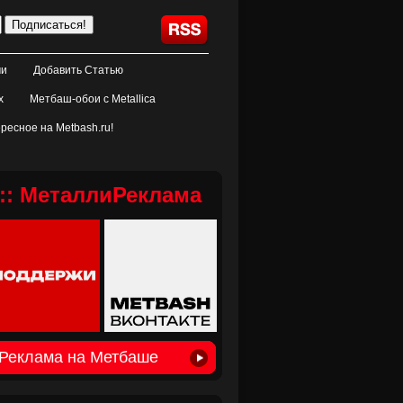
ми
Добавить Статью
х
Метбаш-обои с Metallica
ресное на Metbash.ru!
:: МеталлиРеклама
Реклама на Метбаше