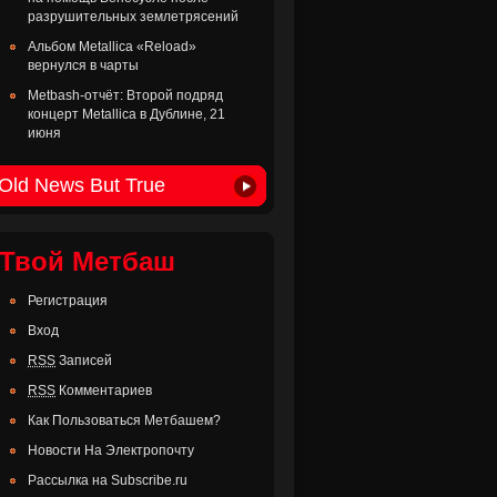
разрушительных землетрясений
Альбом Metallica «Reload»
вернулся в чарты
Metbash-отчёт: Второй подряд
концерт Metallica в Дублине, 21
июня
Old News But True
Твой Метбаш
Регистрация
Вход
RSS
Записей
RSS
Комментариев
Как Пользоваться Метбашем?
Новости На Электропочту
Рассылка на Subscribe.ru