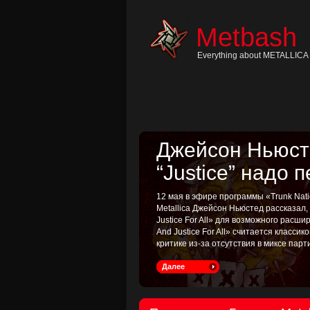
Skip
to
content
Metbash
Skip
to
navigation
Everything about METALLICA 
Skip
to
footer
Джейсон Ньюсте
“Justice” надо 
12 мая в эфире программы «Trunk Nati
Metallica Джейсон Ньюстед рассказал
Justice For All» для возможного расш
And Justice For All» считается классик
критике из-за отсутствия в миксе пар
Далее