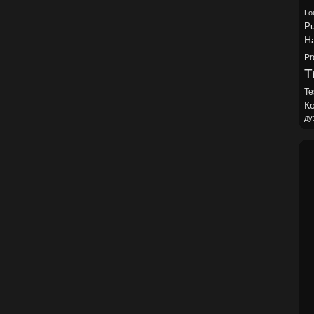
Lo
Pu
H
Pr
Tr
Te
Ко
ду