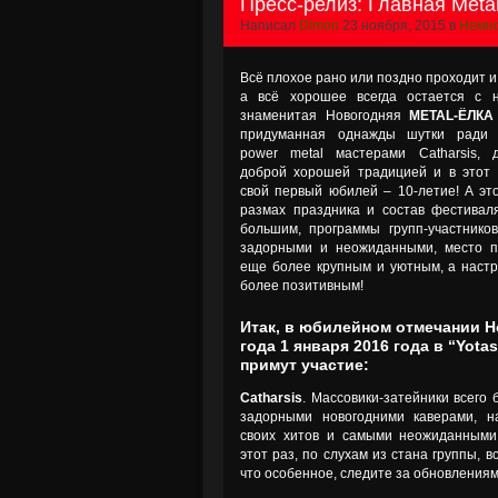
Пресс-релиз: Главная Metal
Написал
Dimon
23 ноября, 2015 в
Немно
Всё плохое рано или поздно проходит и
а всё хорошее всегда остается с 
знаменитая Новогодняя
METAL-ЁЛКА
придуманная однажды шутки ради 
power metal мастерами Catharsis, 
доброй хорошей традицией и в этот 
свой первый юбилей – 10-летие! А это
размах праздника и состав фестивал
большим, программы групп-участнико
задорными и неожиданными, место п
еще более крупным и уютным, а наст
более позитивным!
Итак, в юбилейном отмечании Н
года 1 января 2016 года в “Yota
примут участие:
Catharsis
. Массовики-затейники всего 
задорными новогодними каверами, н
своих хитов и самыми неожиданными 
этот раз, по слухам из стана группы, в
что особенное, следите за обновлениям