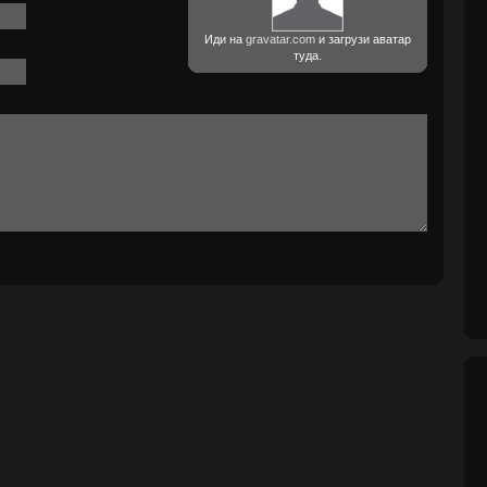
Иди на
gravatar.com
и загрузи аватар
туда.