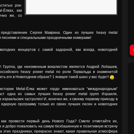
ститых рок-
l-Ёлках, как
ечно же, со
 представлении Сергея Маврина. Один из лучших heavy metal
ми песнями и специальными праздничными номерами!
вогодних концертов с самой задорной, как всегда, новогодней
е! Группа, где неизменным вокалистом является Андрей Лобашев,
ссийского heavy power metal по роли Торвальда в знаменитой
еть его в Новогоднем образе? 1 января такой шанс у вас будет!
.
истории Metal-Ёлка может гордо именоваться “международным”
аст одна из самых лучших heavy power metal групп Израиля,
в израильских гастролях! И, конечно же, к своему первому приезду в
 ядерную программу только из своих лучших песен и новогодних
 как провести первый день Нового Года? Смело отметайте их,
ых и добро пожаловать на самую безбашенную и позитивную встречу
на этих праздниках, прекрасно знают, какая правильная атмосфера