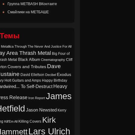
Группа METBASH ВКонтакте
Смайлики на МЕТБАШЕ
Темы
 Metallica Through The Never
And Justice For All
ay Area Thrash Metal
Big Four of
Black Album
rash Metal
Cliff
Cinematography
Dave
Covers and Tributes
rton
ustaine
Exodus
David Ellefson
Decibel
ry Holt
Guitars and Amps
Happy Birthday
Heavy
rdwired... To Self-Destruct
James
ress Release
Iron Report
etfield
Jason Newsted
Kerry
Kirk
ng
Killing Covers
Kill'Em All
Lars Ulrich
Hammett