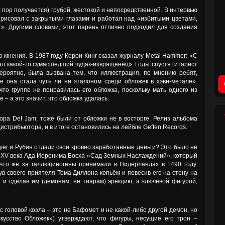
х пор получается) грубой, жестокой и непосредственной. В интервью
ак рисовал с закрытыми глазами и работал над «избитыми цветами,
». Другими словами, этот парень отлично подходил для создания
 мнения. В 1987 году Керри Кинг сказал журналу Metal Hammer: «С
ал какой-то сумасшедший чудак-извращенец». Годы спустя гитарист
вероятно, была вызвана тем, что иллюстрация, по мнению ребят,
е она стала чуть ли ни эталоном среди обложек в хэви-метале».
что группе не понравилась его обложка, поскольку мать одного из
– а это значит, что обложка удалась.
ора Def Jam, тоже были от обложки не в восторге. Релиз альбома
дистрибьютора, и в итоге остановились на лейбле Geffen Records.
ayer и Рубин отдали свои кровно заработанные деньги? Это было не
 XV века Ада Иеронима Босха «Сад Земных Наслаждений», который
 что же за галлюциногены принимали в Нидерландах в 1490 году.
в своего приятеля Тома Диллона копьём и повесив его на стену на
и сделав им (демонам, не тиарам) эрекцию, а ключевой фигурой,
с головой козла – это не Бафомет и не какой-либо другой демон, но
скусство Обложек») утверждают, что фигуры, несущие его трон –