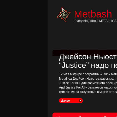
Skip
to
content
Metbash
Skip
to
navigation
Everything about METALLICA 
Skip
to
footer
Джейсон Ньюсте
“Justice” надо 
12 мая в эфире программы «Trunk Nati
Metallica Джейсон Ньюстед рассказал
Justice For All» для возможного расш
And Justice For All» считается классик
критике из-за отсутствия в миксе пар
Далее