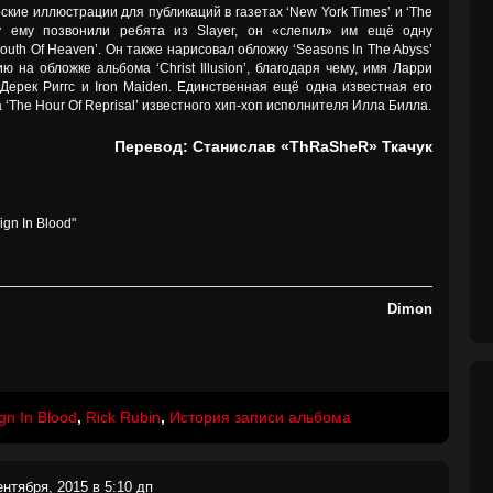
ские иллюстрации для публикаций в газетах ‘New York Times’ и ‘The
оду ему позвонили ребята из Slayer, он «слепил» им ещё одну
uth Of Heaven’. Он также нарисовал обложку ‘Seasons In The Abyss’
на обложке альбома ‘Christ Illusion’, благодаря чему, имя Ларри
 Дерек Риггс и Iron Maiden. Единственная ещё одна известная его
 ‘The Hour Of Reprisal’ известного хип-хоп исполнителя Илла Билла.
Перевод: Станислав «ThRaSheR» Ткачук
gn In Blood"
Dimon
gn In Blood
,
Rick Rubin
,
История записи альбома
ентября, 2015 в 5:10 дп