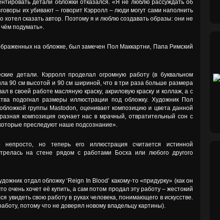
нтировать детали обложки отказался. «Я не люблю рассуждать об
азговоры их убивают – говорит Кэрролл – люди могут сами наполнить
о хотел сказать автор. Поэтому я и люблю создавать образы: они не
о чём подумать».
зображенных на обложке, был замечен Пол Маккартни, Папа Римский
еские детали. Кэрролл проделал огромную работу (в буквальном
ла 90 см высотой и 90 см шириной, что в три раза больше размера
ал в своей работе масляную краску, акриловую краску и коллаж, а с
тва подогнал размеры иллюстрации под обложку. Художник Пол
обложкой группы Mastodon, оценивает композицию и цвета данной
разная композиция окунает нас в мрачный, отвратительный сон с
 которые преследуют наше подсознание».
о непросто, но теперь его иллюстрация считается истинной
отрелась на стене рядом с работами Босха или любого другого
дожник отдал обложку ‘Reign In Blood’ какому-то «придурку» (как он
что очень хочет её купить, а сам потом продал эту работу – жестокий
ся увидеть свою работу в руках человека, понимающего в искусстве.
работу, потому что не доверял новому владельцу картины).