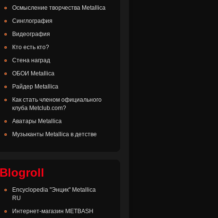
Осмысление творчества Metallica
Синглография
Видеография
Кто есть кто?
Стена наград
ОБОИ Metallica
Райдер Metallica
Как стать членом официального
клуба Metclub.com?
Аватары Metallica
Музыканты Metallica в детстве
Blogroll
Encyclopedia "Энцик" Metallica
RU
Интернет-магазин METBASH