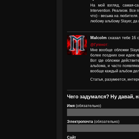
На мой взгляд, самая-са
Intervention. Реализм. Вс
что) - весьма на любителя.
любому альбому Slayer, да
Malcolm
сказал тебе 16 
@Гугенот:
Мне вообще обложки Slayer
более поздних они идею вр
Вот где обложки действит
альбома, и часто появляю
вообще каждый альбом дел
Статья, разумеется, интер
Чего задумался? Ну давай, н
Имя
(обязательно)
Электропочта
(обязательно)
Сайт