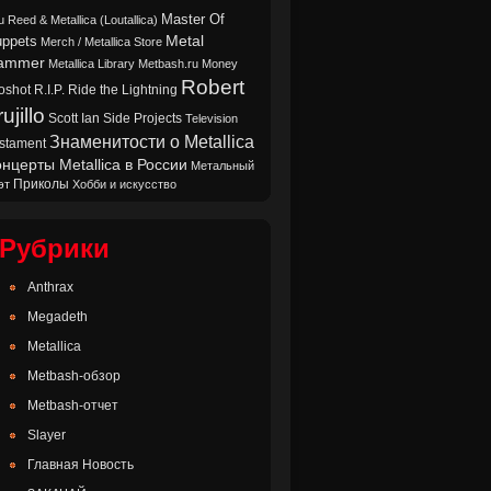
Master Of
u Reed & Metallica (Loutallica)
Metal
ppets
Merch / Metallica Store
ammer
Metallica Library
Metbash.ru
Money
Robert
oshot
Ride the Lightning
R.I.P.
ujillo
Scott Ian
Side Projects
Television
Знаменитости о Metallica
stament
нцерты Metallica в России
Метальный
Приколы
эт
Хобби и искусство
Рубрики
Anthrax
Megadeth
Metallica
Metbash-обзор
Metbash-отчет
Slayer
Главная Новость