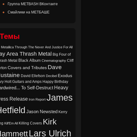
Группа METBASH ВКонтакте
Смайлики на МЕТБАШЕ
Темы
 Metallica Through The Never
And Justice For All
ay Area Thrash Metal
Big Four of
Black Album
rash Metal
Cliff
Cinematography
Dave
Covers and Tributes
rton
ustaine
Exodus
David Ellefson
Decibel
ry Holt
Guitars and Amps
Happy Birthday
Heavy
rdwired... To Self-Destruct
James
ress Release
Iron Report
etfield
Jason Newsted
Kerry
Kirk
ng
Killing Covers
Kill'Em All
Lars Ulrich
Hammett