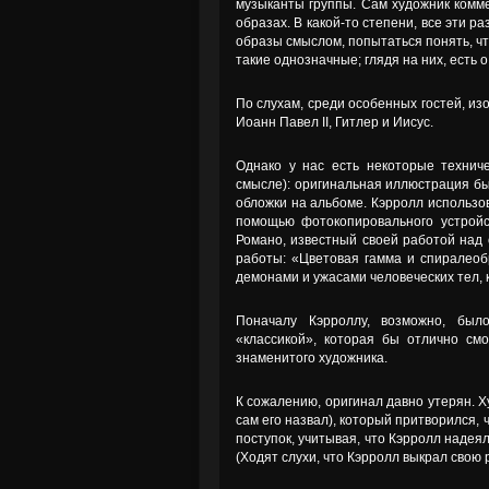
музыканты группы. Сам художник комме
образах. В какой-то степени, все эти р
образы смыслом, попытаться понять, чт
такие однозначные; глядя на них, есть 
По слухам, среди особенных гостей, и
Иоанн Павел II, Гитлер и Иисус.
Однако у нас есть некоторые технич
смысле): оригинальная иллюстрация бы
обложки на альбоме. Кэрролл использов
помощью фотокопировального устройс
Романо, известный своей работой над 
работы: «Цветовая гамма и спиралеоб
демонами и ужасами человеческих тел,
Поначалу Кэрроллу, возможно, был
«классикой», которая бы отлично см
знаменитого художника.
К сожалению, оригинал давно утерян. Ху
сам его назвал), который притворился, 
поступок, учитывая, что Кэрролл надеял
(Ходят слухи, что Кэрролл выкрал свою 