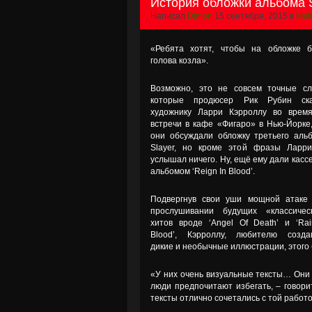
История обложки альбома Sl
Написал
Dimon
15 сентября, 2015 в
Met
«Ребята хотят, чтобы на обложке 
голова козла».
Возможно, это не совсем точные сл
которые продюсер Рик Рубин ска
художнику Ларри Кэрроллу во врем
встречи в кафе «Фигаро» в Нью-Йорке,
они обсуждали обложку третьего аль
Slayer, но кроме этой фразы Ларр
услышал ничего. Ну, ещё ему дали кассе
альбомом ‘Reign In Blood’.
Подвергнув свои уши мощной атаке
прослушивании будущих «классичес
хитов вроде ‘Angel Of Death’ и ‘Rai
Blood’, Кэрроллу, любителю созда
дикие и необычные иллюстрации, этого 
«У них очень визуальные тексты… Они 
люди предпочитают избегать, – говорит
тексты отлично сочетались с той работо