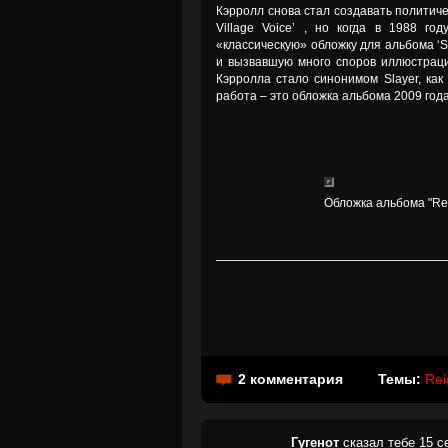
Кэрролл снова стал создавать политиче
Village Voice’ , но когда в 1988 г
«классическую» обложку для альбома ‘So
и вызвавшую много споров иллюстрацию 
Кэрролла стало синонимом Slayer, как
работа – это обложка альбома 2009 года
Обложка альбома "Rei
2 комментария
Темы:
Rei
Гугенот
сказал тебе 15 с