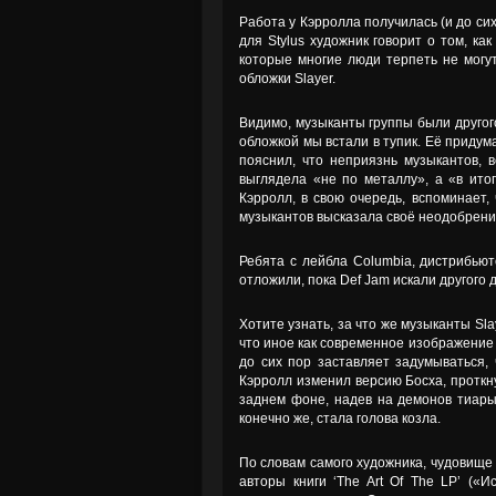
Работа у Кэрролла получилась (и до си
для Stylus художник говорит о том, к
которые многие люди терпеть не могут
обложки Slayer.
Видимо, музыканты группы были другого
обложкой мы встали в тупик. Её придум
пояснил, что неприязнь музыкантов, 
выглядела «не по металлу», а «в итог
Кэрролл, в свою очередь, вспоминает, 
музыкантов высказала своё неодобрение 
Ребята с лейбла Columbia, дистрибьют
отложили, пока Def Jam искали другого 
Хотите узнать, за что же музыканты Sl
что иное как современное изображение
до сих пор заставляет задумываться,
Кэрролл изменил версию Босха, проткну
заднем фоне, надев на демонов тиары 
конечно же, стала голова козла.
По словам самого художника, чудовище 
авторы книги ‘The Art Of The LP’ («И