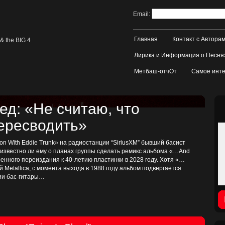
Email:
Главная
Контакт с Автора
& the BIG 4
Лирика и Информация о Песня
Метбаш-отчОт
Самое инте
д: «Не считаю, что
пересводить»
on With Eddie Trunk» на радиостанции “SiriusXM” бывший басист
, известно ли ему о планах группы сделать ремикс альбома «…And
иренного переиздания к 40-летию пластинки в 2028 году. Хотя «…
ой Metallica, с момента выхода в 1988 году альбом подвергается
тии бас-гитары…