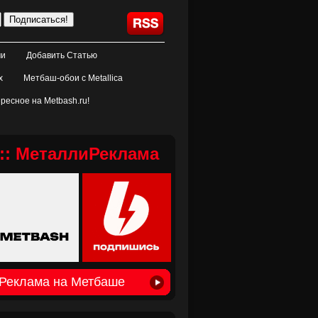
ми
Добавить Статью
х
Метбаш-обои с Metallica
ресное на Metbash.ru!
:: МеталлиРеклама
Реклама на Метбаше