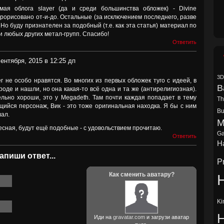
мая облога slayer (да и среди большинства обложек) - Divine
е прорисовано от-и-до. Остальные (за исключением последнего, разве
 Но буду признателен за подобный (т.е. как эта статья) материал по
 и любых других метал-групп. Спасибо!
Ответить
сентября, 2015 в 12:25 дп
3D
 не особо нравятся. Во многих из первых обложек туго с идеей, в
B
оде и нашли, но она какая-то всё одна и та же (антирелигиозная).
ельно хороши, это у Megadeth. Там почти каждая попадает в тему
Th
щийся персонаж, Вик - это тоже оригинальная находка. Я бы с ним
Bu
ал.
M
есная, будут ещё подобные - с удовольствием прочитаю.
Ga
Ответить
Ha
апиши ответ...
P
Как сменить аватару?
H
Ki
Иди на
gravatar.com
и загрузи аватар