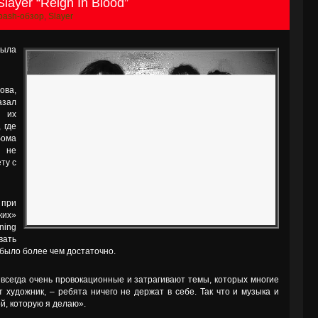
ayer “Reign In Blood”
bash-обзор
,
Slayer
была
ова,
зал
я их
 где
бома
и не
ту с
 при
ких»
ning
вать
было более чем достаточно.
всегда очень провокационные и затрагивают темы, которых многие
 художник, – ребята ничего не держат в себе. Так что и музыка и
й, которую я делаю».