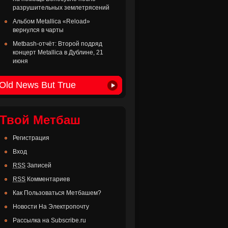
разрушительных землетрясений
Альбом Metallica «Reload»
вернулся в чарты
Metbash-отчёт: Второй подряд
концерт Metallica в Дублине, 21
июня
Old News But True
Твой Метбаш
Регистрация
Вход
RSS
Записей
RSS
Комментариев
Как Пользоваться Метбашем?
Новости На Электропочту
Рассылка на Subscribe.ru