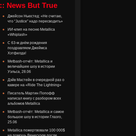
:: News But True
Джейсон Ньюстед: «Не считаю,
что “Justice” надо пересводить»
ИИ-клип на песню Metallica
«Whiplash»
С 63-м днём рождения
поздравляем Джеймса
Хэтфилда!
Metbash-отчёт: Metallica и
величайшее шоу в истории
Уэльса, 28.06
Дэйв Мастейн в очередной раз о
кавере на «Ride The Lightning»
Писатель Мартин Попофф
написал книгу с разбором всех
альбомов Metallica
Metbash-отчёт: Metallica и самое
большое шоу в истории Глазго,
25.06
Metallica пожертвовали 100 000$
на помощь Венесуэле после