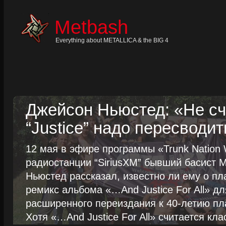
Skip
to
content
Metbash
Skip
to
navigation
Everything about METALLICA & the BIG 4
Skip
to
footer
Джейсон Ньюстед: «Не сч
“Justice” надо пересводит
12 мая в эфире программы «Trunk Nation W
радиостанции “SiriusXM” бывший басист M
Ньюстед рассказал, известно ли ему о пл
ремикс альбома «…And Justice For All» д
расширенного переиздания к 40-летию пла
Хотя «…And Justice For All» считается клас