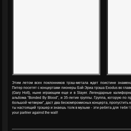
Этим летом всех поклонников трэш-метала ждет поистине знамен
Питер посетят с концертами пионеры Бэй-Эриа трэша Exodus во гла
(Gary Holt), ныне играющим еще и в Slayer. Легендарные калифорн
альбома “Bonded By Blood”, и 35-летие группы. Группа, которую по 
большой четверки”, даст два бескомпромисных концерта, пропустить к
ты настоящий трэшер и знаешь толк в музыке - эти ребята для тебя ! Ev
your partner against the wall!