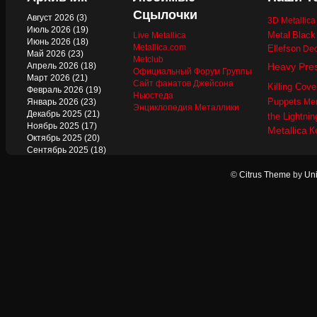
Сцылочки
Август 2026
(3)
3D Metallic
Июль 2026
(19)
Metal
Black
Live Metallica
Июнь 2026
(18)
Metallica.com
Ellefson
Dec
Май 2026
(23)
Metclub
Апрель 2026
(18)
Heavy Pre
Официальный Форум Группы
Март 2026
(21)
Сайт фанатов Джейсона
Killing Cove
Февраль 2026
(19)
Ньюстеда
Puppets
Январь 2026
(23)
Mer
Энциклопедия Металлики
Декабрь 2025
(21)
the Lightnin
Ноябрь 2025
(17)
Metallica
К
Октябрь 2025
(20)
Сентябрь 2025
(18)
Август 2025
(22)
Июль 2025
(13)
©
Citrus Theme
by
Uni
Июнь 2025
(17)
Май 2025
(19)
Апрель 2025
(17)
Март 2025
(17)
Февраль 2025
(18)
Январь 2025
(18)
Декабрь 2024
(18)
Ноябрь 2024
(21)
Октябрь 2024
(24)
Сентябрь 2024
(15)
Август 2024
(13)