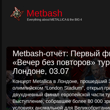
Skip
to
content
Metbash
Skip
to
navigation
Everything about METALLICA & the BIG 4
Skip
to
footer
Metbash-отчёт: Первый 
«Вечер без повторов» тур
Лондоне, 03.07
Концерт Metallica в Лондоне, прошедший 
олимпийском “London Stadium”, открыл г
двухдневный финал европейской части тур
Выступление, собравшее более 80 000 зр
условиях аномальной для Великобритании