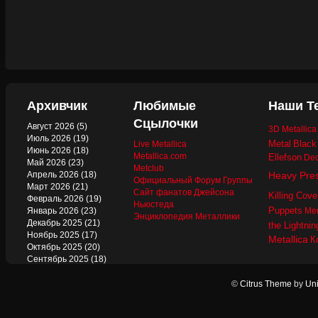
Архивчик
Любимые
Наши Т
Сцылочки
Август 2026
(5)
3D Metallic
Июль 2026
(19)
Metal
Black
Live Metallica
Июнь 2026
(18)
Metallica.com
Ellefson
Dec
Май 2026
(23)
Metclub
Апрель 2026
(18)
Heavy Pre
Официальный Форум Группы
Март 2026
(21)
Сайт фанатов Джейсона
Killing Cove
Февраль 2026
(19)
Ньюстеда
Puppets
Январь 2026
(23)
Mer
Энциклопедия Металлики
Декабрь 2025
(21)
the Lightnin
Ноябрь 2025
(17)
Metallica
К
Октябрь 2025
(20)
Сентябрь 2025
(18)
Август 2025
(22)
Июль 2025
(13)
©
Citrus Theme
by
Uni
Июнь 2025
(17)
Май 2025
(19)