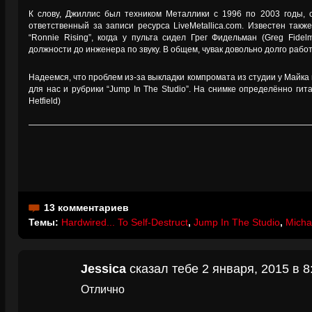
К слову, Джиллис был техником Металлики с 1996 по 2003 годы, 
ответственный за записи ресурса LiveMetallica.com. Известен такж
“Ronnie Rising”, когда у пульта сидел Грег Фидельман (Greg Fid
должности до инженера по звуку. В общем, чувак довольно долго рабо
Надеемся, что проблем из-за выкладки компромата из студии у Майка н
для нас и рубрики “Jump In The Studio”. На снимке определённо ги
Hetfield)
13 комментариев
Темы:
Hardwired... To Self-Destruct
,
Jump In The Studio
,
Michae
Jessica
сказал тебе 2 января, 2015 в 8
Отлично