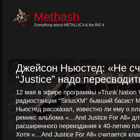
Skip
to
content
Metbash
Skip
to
navigation
Everything about METALLICA & the BIG 4
Skip
to
footer
Джейсон Ньюстед: «Не сч
“Justice” надо пересводит
12 мая в эфире программы «Trunk Nation W
радиостанции “SiriusXM” бывший басист M
Ньюстед рассказал, известно ли ему о пл
ремикс альбома «…And Justice For All» д
расширенного переиздания к 40-летию пла
Хотя «…And Justice For All» считается клас