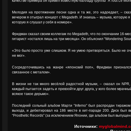
качестве примера он привёл известную балладу группы “A Tout Le Mon
Мелодия на протяжении песни одна и та же, это надоедает, – ска
вечером я отыграл концерт с Megadeth. И знаешь – музыка, которую я 
которую я слушал у себя в номере».
Фридман сказал своим коллегам по Megadeth, что по окончании 16-меся
гитарист «остался лишь на три месяца». Он объяснил “Wondering Soun
«Это было просто уже слишком. Я не умею притворяться. Было не о
не мог».
Сосредоточившись на жанре «японский поп», Фридман признался
связанное с металом».
В жизни не так много весёлой радостной музыки, – сказал он NPR, 
каждый пытается задеть и превзойти друг друга, у кого более мрачны
всякое такое дерьмо».
Последний сольный альбом Марти “Inferno” был распродан тиражо
выхода, и дебютировал на 186 месте в хит-параде 200. Диск был 
“Prosthetic Records” (за исключением Японии, где альбом был выпущен 
Источники:
myglobalmind.