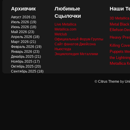
Архивчик
Любимые
Наши Т
Сцылочки
Август 2026
(3)
3D Metallic
Июль 2026
(19)
Metal
Black
Live Metallica
Июнь 2026
(18)
Metallica.com
Ellefson
Dec
Май 2026
(23)
Metclub
Апрель 2026
(18)
Heavy Pre
Официальный Форум Группы
Март 2026
(21)
Сайт фанатов Джейсона
Killing Cove
Февраль 2026
(19)
Ньюстеда
Puppets
Январь 2026
(23)
Mer
Энциклопедия Металлики
Декабрь 2025
(21)
the Lightnin
Ноябрь 2025
(17)
Metallica
К
Октябрь 2025
(20)
Сентябрь 2025
(18)
Август 2025
(22)
Июль 2025
(13)
©
Citrus Theme
by
Uni
Июнь 2025
(17)
Май 2025
(19)
Апрель 2025
(17)
Март 2025
(17)
Февраль 2025
(18)
Январь 2025
(18)
Декабрь 2024
(18)
Ноябрь 2024
(21)
Октябрь 2024
(24)