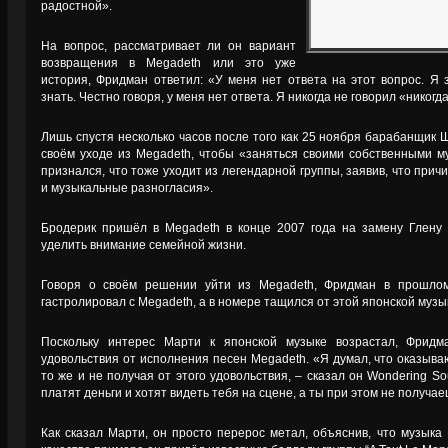
радостной».
На вопрос, рассматривает ли он вариант
возвращения в Megadeth или это уже
история, Фридман ответил: «У меня нет ответа на этот вопрос. Я
знать. Честно говоря, у меня нет ответа. Я никогда не говорил «никогда
Лишь спустя несколько часов после того как 25 ноября барабанщик 
своём уходе из Megadeth, чтобы «заняться своими собственными 
признался, что тоже уходит из легендарной группы, заявив, что при
и музыкальные разногласия».
Бродерик пришёл в Megadeth в конце 2007 года на замену Глену 
уделить внимание семейной жизни.
Говоря о своём решении уйти из Megadeth, Фридман в прошлом
гастролировал с Megadeth, а в номере тащился от этой японской музык
Поскольку интерес Марти к японской музыке возрастал, Фрид
удовольствия от исполнения песен Megadeth. «Я думал, что оказываю
то же и не получая от этого удовольствия, – сказал он Wondering S
платят деньги и хотят видеть тебя на сцене, а ты при этом не получае
Как сказал Марти, он просто перерос метал, объяснив, что музыка