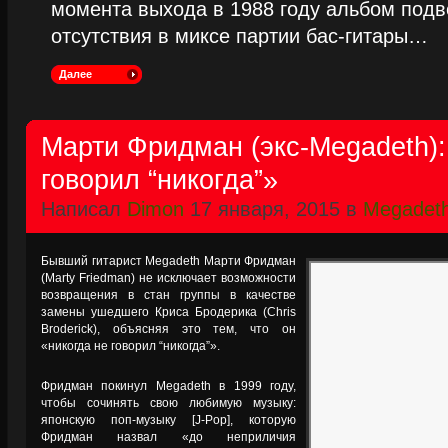
момента выхода в 1988 году альбом подве
отсутствия в миксе партии бас-гитары…
Далее
Марти Фридман (экс-Megadeth):
говорил “никогда”»
Написал
Dimon
17 января, 2015 в
Megadet
Бывший гитарист Megadeth Марти Фридман
(Marty Friedman) не исключает возможности
возвращения в стан группы в качестве
замены ушедшего Криса Бродерика (Chris
Broderick), объясняя это тем, что он
«никогда не говорил “никогда”».
Фридман покинул Megadeth в 1999 году,
чтобы сочинять свою любимую музыку:
японскую поп-музыку [J-Pop], которую
Фридман назвал «до неприличия