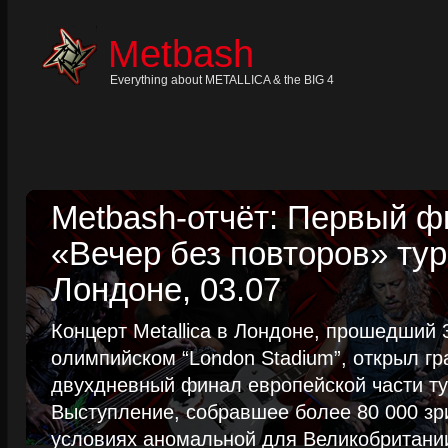
Skip
to
content
Metbash
Skip
to
navigation
Everything about METALLICA & the BIG 4
Skip
to
footer
Metbash-отчёт: Первый 
«Вечер без повторов» тур
Лондоне, 03.07
Концерт Metallica в Лондоне, прошедший 
олимпийском “London Stadium”, открыл г
двухдневный финал европейской части тур
Выступление, собравшее более 80 000 зр
условиях аномальной для Великобритании