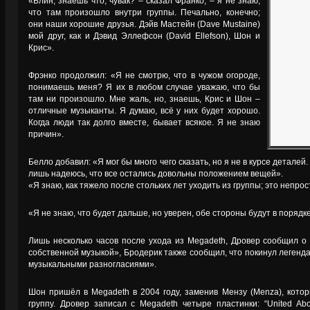
«Блин, знаешь что, чувак? – сказал Франко, – я не знаю,
что там произошло внутри группы. Печально, конечно;
они наши хорошие друзья. Дэйв Мастейн (Dave Mustaine)
мой друг, как и Дэвид Эллефсон (David Ellefson), Шон и
Крис».
Фрэнко продолжил: «Я не смотрю, что в чужом огороде,
понимаешь меня? Я их в любом случае уважаю, что бы
там ни произошло. Мне жаль, но, знаешь, Крис и Шон –
отличные музыканты. Я думаю, всё у них будет хорошо.
Когда люди так долго вместе, бывает всякое. Я не знаю
причин».
Белло добавил: «Я мог бы много чего сказать, но я не в курсе деталей.
лишь надеюсь, что все остались довольны положением вещей».
«Я знаю, как тяжело после стольких лет уходить из группы; это непро
«Я не знаю, что будет дальше, но уверен, обе стороны будут в порядк
Лишь несколько часов после ухода из Megadeth, Дровер сообщил о 
собственной музыкой», Бродерик также сообщил, что покинул легенда
музыкальными разногласиями».
Шон пришёл в Megadeth в 2004 году, заменив Мензу (Menza), котор
группу. Дровер записал с Megadeth четыре пластинки: “United Abom