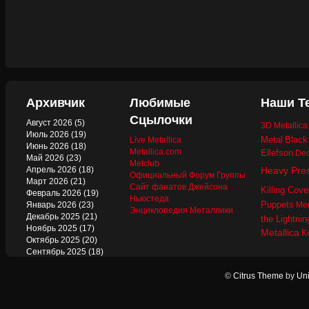
Архивчик
Любимые
Наши Т
Сцылочки
Август 2026
(5)
3D Metallic
Июль 2026
(19)
Metal
Black
Live Metallica
Июнь 2026
(18)
Metallica.com
Ellefson
Dec
Май 2026
(23)
Metclub
Апрель 2026
(18)
Heavy Pre
Официальный Форум Группы
Март 2026
(21)
Сайт фанатов Джейсона
Killing Cove
Февраль 2026
(19)
Ньюстеда
Puppets
Январь 2026
(23)
Mer
Энциклопедия Металлики
Декабрь 2025
(21)
the Lightnin
Ноябрь 2025
(17)
Metallica
К
Октябрь 2025
(20)
Сентябрь 2025
(18)
Август 2025
(22)
Июль 2025
(13)
©
Citrus Theme
by
Uni
Июнь 2025
(17)
Май 2025
(19)