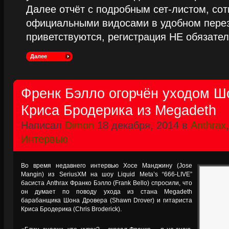
Далее отчёт с подробным сет-листом, сот
официальными видосами в удобном пере
приветствуются, регистрация НЕ обязател
Далее
Френк Бэлло огорчён уходом Ш
Криса Бродерика из Megadeth
Написал
Dimon
18 декабря, 2014 в
Anthrax
Интервью
Во время недавнего интервью Хосе Манджину (Jose
Mangin) из SeriusXM на шоу Liquid Meta’s “666-LIVE”
басиста Anthrax Франко Бэлло (Frank Bello) спросили, что
он думает по поводу ухода из стана Megadeth
барабанщика Шона Дровера (Shawn Drover) и гитариста
Криса Бродерика (Chris Broderick).