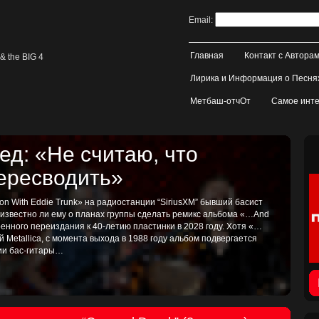
Email:
Главная
Контакт с Автора
& the BIG 4
Лирика и Информация о Песня
Метбаш-отчОт
Самое инте
д: «Не считаю, что
пересводить»
on With Eddie Trunk» на радиостанции “SiriusXM” бывший басист
, известно ли ему о планах группы сделать ремикс альбома «…And
иренного переиздания к 40-летию пластинки в 2028 году. Хотя «…
ой Metallica, с момента выхода в 1988 году альбом подвергается
тии бас-гитары…