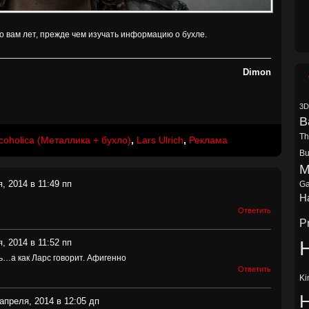
ко вам лет, прежде чем изучать информацию о бухле.
Dimon
3D
B
Th
coholica (Металлика + бухло)
,
Lars Ulrich
,
Реклама
Bu
M
, 2014 в 11:49 пп
Ga
Ha
Ответить
P
H
, 2014 в 11:52 пп
ь…а как Ларс говорит. Афигенно
Ответить
Ki
апреля, 2014 в 12:05 дп