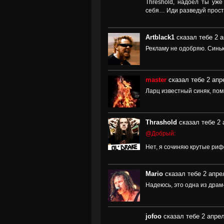
Threshold, надоел ты уж
себя… Иди разведуй прос
Artblack1
сказал тебе 2 а
Рекламу не одобряю. Синька
master
сказал тебе 2 апр
Ларц известный синяк, пом
Thrashold
сказал тебе 2 
@Добрый:
Нет, я сочиняю крутые риф
Mario
сказал тебе 2 апре
Надеюсь, это одна из драм
jofoo
сказал тебе 2 апрел