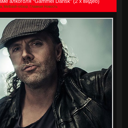
аме алкоголя “Gammel Dansk” (2 x видео)
ca
,
Metbash-обзор
,
Главная Новость