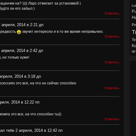
пацанчик на? )))) Ларс отжигает за установкой )
Lo
будто он его забыл )
Pu
Ответить
H
 апреля, 2014 в 2:21 дп
Pr
Tr
- редкость
звучит интересно и в то же время непривычно.
Ответить
Te
Ко
 апреля, 2014 в 2:42 дп
ду
, но только хуже!
Ответить
апреля, 2014 в 3:18 дп
сессиях это все, на что он сейчас способен
Ответить
реля, 2014 в 12:22 пп
омпа это все, на что способен ты))
Ответить
ал тебе 2 апреля, 2014 в 12:42 пп