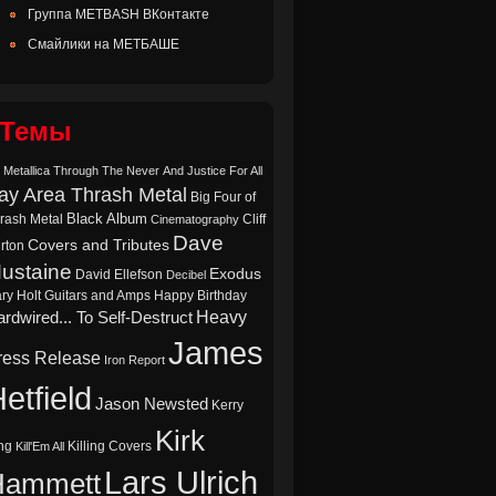
Группа METBASH ВКонтакте
Смайлики на МЕТБАШЕ
Темы
 Metallica Through The Never
And Justice For All
ay Area Thrash Metal
Big Four of
Black Album
rash Metal
Cliff
Cinematography
Dave
Covers and Tributes
rton
ustaine
Exodus
David Ellefson
Decibel
ry Holt
Guitars and Amps
Happy Birthday
Heavy
rdwired... To Self-Destruct
James
ress Release
Iron Report
etfield
Jason Newsted
Kerry
Kirk
ng
Killing Covers
Kill'Em All
Lars Ulrich
Hammett