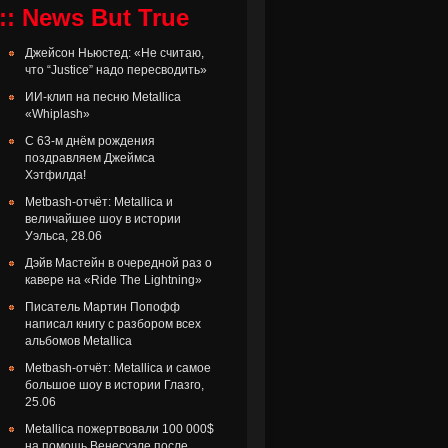
:: News But True
Джейсон Ньюстед: «Не считаю,
что “Justice” надо пересводить»
ИИ-клип на песню Metallica
«Whiplash»
С 63-м днём рождения
поздравляем Джеймса
Хэтфилда!
Metbash-отчёт: Metallica и
величайшее шоу в истории
Уэльса, 28.06
Дэйв Мастейн в очередной раз о
кавере на «Ride The Lightning»
Писатель Мартин Попофф
написал книгу с разбором всех
альбомов Metallica
Metbash-отчёт: Metallica и самое
большое шоу в истории Глазго,
25.06
Metallica пожертвовали 100 000$
на помощь Венесуэле после