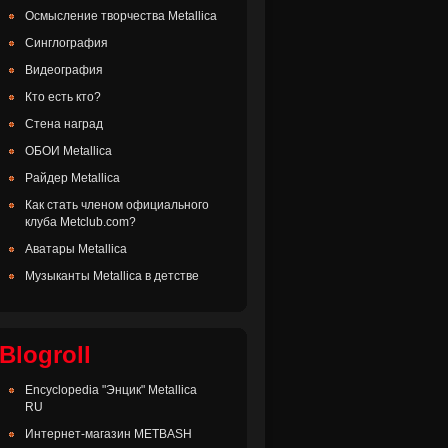
Осмысление творчества Metallica
Синглография
Видеография
Кто есть кто?
Стена наград
ОБОИ Metallica
Райдер Metallica
Как стать членом официального
клуба Metclub.com?
Аватары Metallica
Музыканты Metallica в детстве
Blogroll
Encyclopedia "Энцик" Metallica
RU
Интернет-магазин METBASH