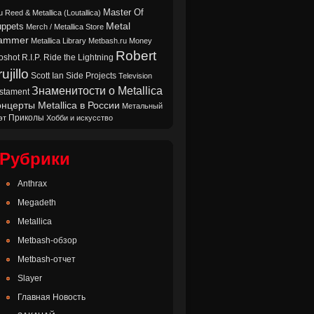
Master Of
u Reed & Metallica (Loutallica)
Metal
ppets
Merch / Metallica Store
ammer
Metallica Library
Metbash.ru
Money
Robert
oshot
Ride the Lightning
R.I.P.
ujillo
Scott Ian
Side Projects
Television
Знаменитости о Metallica
stament
нцерты Metallica в России
Метальный
Приколы
эт
Хобби и искусство
Рубрики
Anthrax
Megadeth
Metallica
Metbash-обзор
Metbash-отчет
Slayer
Главная Новость