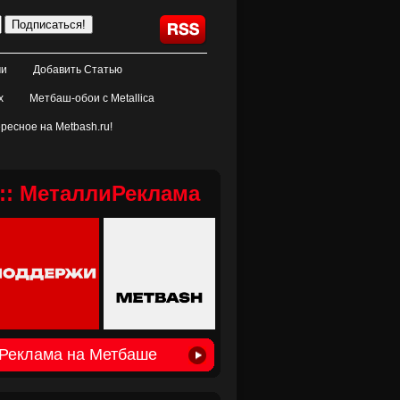
ми
Добавить Статью
х
Метбаш-обои с Metallica
ресное на Metbash.ru!
:: МеталлиРеклама
Реклама на Метбаше