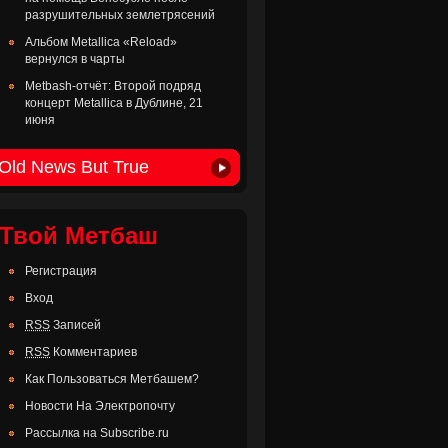
разрушительных землетрясений
Альбом Metallica «Reload»
вернулся в чарты
Metbash-отчёт: Второй подряд
концерт Metallica в Дублине, 21
июня
Old News But True
Твой Метбаш
Регистрация
Вход
RSS
Записей
RSS
Комментариев
Как Пользоваться Метбашем?
Новости На Электропочту
Рассылка на Subscribe.ru