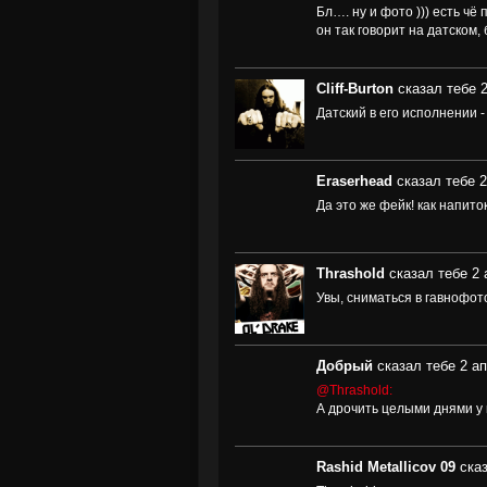
Бл…. ну и фото ))) есть чё 
он так говорит на датском, 
Cliff-Burton
сказал тебе 2
Датский в его исполнении 
Eraserhead
сказал тебе 2
Да это же фейк! как напиток
Thrashold
сказал тебе 2 
Увы, сниматься в гавнофото
Добрый
сказал тебе 2 ап
@Thrashold:
А дрочить целыми днями у к
Rashid Metallicov 09
сказ