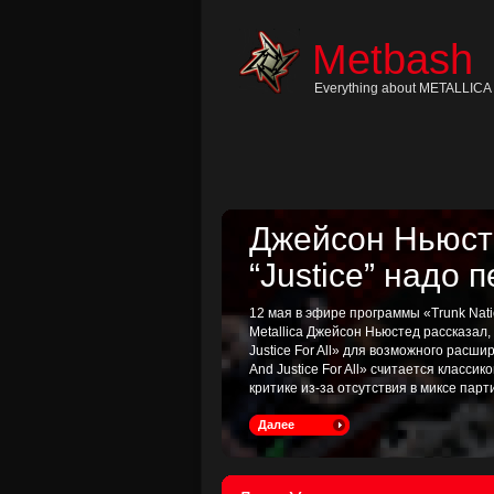
Skip
to
content
Metbash
Skip
to
navigation
Everything about METALLICA 
Skip
to
footer
Джейсон Ньюсте
“Justice” надо 
12 мая в эфире программы «Trunk Nati
Metallica Джейсон Ньюстед рассказал
Justice For All» для возможного расш
And Justice For All» считается классик
критике из-за отсутствия в миксе пар
Далее