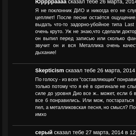
Юрррраааа
сказал тебе 26 марта, 2014
Я не поклонник ДИО и никогда его не слу
цепляет! После песни остаётся ощущение,
выдать что-то задорно-убойное типа Last
очень круто. Уж не знаю,что сделали докто
он выпил перед записью или сколько фан
звучит он и вся Металлика очень качес
дыхание!
Skepticism
сказал тебе 26 марта, 2014
По голосу - из всех “составляющих” понравил
только потому что я её в оригинале не сл
силе до уровня Дио все ж.. может, если б 
все б понравились. Или мож, постараться 
пел, а металликовская песня, но смысл? По
имхо
серый
сказал тебе 27 марта, 2014 в 12