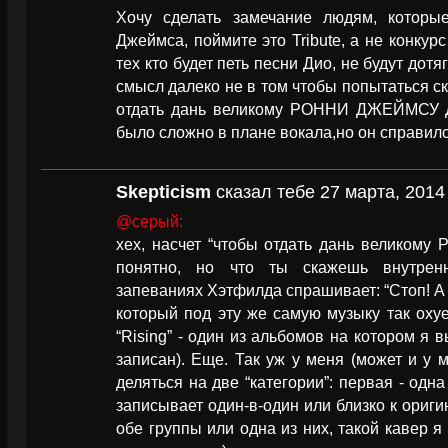
Хочу сделать замечание людям, которы
Джеймса, поймите это Tribute, а не конкур
тех кто будет петь песни Дио, не будут дотя
смысл далеко не в том чтобы попытаться ск
отдать дань великому РОННИ ДЖЕЙМСУ Д
было сложно в плане вокала,но он справилс
Skepticism
сказал тебе 27 марта, 2014
@серый:
хех, насчет “чтобы отдать дань велико
понятно, но что ты скажешь внутренн
запеваниях Хэтфилда спрашивает: “Стоп! А 
который под эту же самую музыку так оху
“Rising” - один из альбомов на котором я 
записан). Еще. Так уж у меня (может и у м
деляться на две “категории”: первая - одна
записывает один-в-один или близко к ориги
обе группы или одна из них, такой кавер я