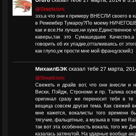
Ururu
сказал тебе 27 марта, 2014 в 3:1
@Skepticism:
эээ,а что они к примеру ВНЕСЛИ своего в 
в Ремембер Тумароу?По моему НИЧЕГОШЕН
как и все.Ни лучше,ни хуже.Единственное ч
каверы,так это Сумашедшее Качество,а
говорить об их упадке,отталкиваясь от эт
как глупо,уж прости мне мой французский;)
МихаилБЭК
сказал тебе 27 марта, 201
@Skepticism:
Свежеть и драйв вот, что они внесли и н
Виски, Пэйдж, Строноми и пр. Талика осве
оригинал сразу же переносит тебя в те 
вещица совсем другая тема. Как свежий в
мне кажется, вокалисты того времени б
тягучие, фальцетные, а музыка в том же Ra
так вот эта особенность вокала, того же Ди
казалась затянутой. На ударные вообще акц