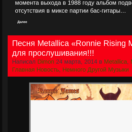
момента выхода в 1988 году альбом подве
отсутствия в миксе партии бас-гитары…
Далее
Песня Metallica «Ronnie Rising
для прослушивания!!!
Написал
Dimon
24 марта, 2014 в
Metallica
,
Главная Новость
,
Немного Другой Музыки