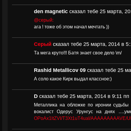
den magnetic
сказал тебе 25 марта, 20
@серый:
ага ! тоже об этом начал мечтать ))
Серый
сказал тебе 25 марта, 2014 в 5:
Та мега круто!!! Батя знает свое дело \m/
Rashid Metallicov 09
сказал тебе 25 ма
А соло какое Кирк выдал классное:)
D
сказал тебе 25 марта, 2014 в 9:11 пп
Металлика на обложке по иронии судьбы 
вокалист Одерус Урунгус на днях ….
OPoAx1ltZVI/T3Xt1uT4uaI/AAAAAAAAAVE/Uh