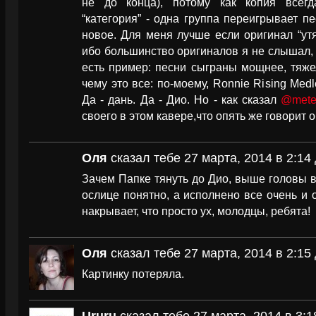
не до конца), потому как копия всегд
“категория” - одна группа переигрывает пе
новое. Для меня лучше если оригинал “утя
ибо большинство оригиналов я не слышал, 
есть пример: песни сыграны мощнее, тяжеле
чему это все: по-моему, Ronnie Rising Medl
Да - дань. Да - Дио. Но - как сказал
@metel
своего в этом кавере,что опять же говорит о
Оля
сказал тебе 27 марта, 2014 в 2:14
Зачем Папке тянуть до Дио, выше головы в
ослице понятно, а исполнено все очень и 
накрывает, что просто ух, молодцы, ребята!
Оля
сказал тебе 27 марта, 2014 в 2:15
Картинку потеряла.