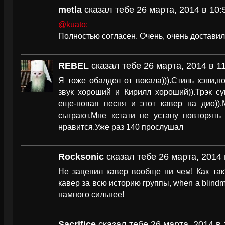
metla
сказал тебе 26 марта, 2014 в 10:
@kuato:
Полностью согласен. Очень, очень доставил
REBEL
сказал тебе 26 марта, 2014 в 1
Я тоже обалдел от вокала))).Стиль хэви,н
звук хороший и Кирилл хороший)).Трэк су
еще-новая песня и этот кавер на дио))
сыграют.Мне кстати не устану повторять
нравится.Уже раз 140 прослушал
Rocksonic
сказал тебе 26 марта, 2014 
Не зацепил кавер вообще ни чем! Как та
кавер за всю историю группы, when a blindm
намного сильнее!
Sacrifice
сказал тебе 26 марта, 2014 в 