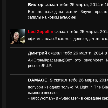
Виктор
сказал тебе 25 марта, 2014 в 1
Вот это взгляд на истоки! Звучит прост
запилы на новом альбоме!
Led Zepellin
сказал тебе 25 марта, 201
офигеть!! класс!! как же я долго ждал этого кав
Дмитрий
сказал тебе 26 марта, 2014 в
Ач!Огонь!Красавцы))Вот это звук!Могет
респект!R.I.P.
DAMAGE_S
сказал тебе 26 марта, 2014
попурри из одних только “A Light In The Bla
намного веселее.
«Tarot Woman» и «Stargazer» в середине ка