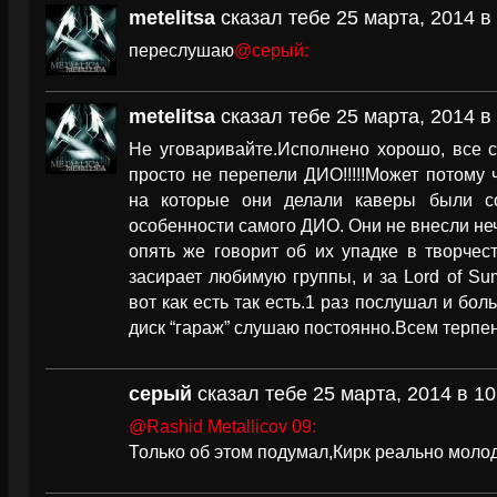
metelitsa
сказал тебе 25 марта, 2014 в 
переслушаю
@серый:
metelitsa
сказал тебе 25 марта, 2014 в
Не уговаривайте.Исполнено хорошо, все с
просто не перепели ДИО!!!!!Может потому
на которые они делали каверы были с
особенности самого ДИО. Они не внесли неч
опять же говорит об их упадке в творчест
засирает любимую группы, и за Lord of Su
вот как есть так есть.1 раз послушал и бо
диск “гараж” слушаю постоянно.Всем терпени
серый
сказал тебе 25 марта, 2014 в 10
@Rashid Metallicov 09:
Только об этом подумал,Кирк реально молод