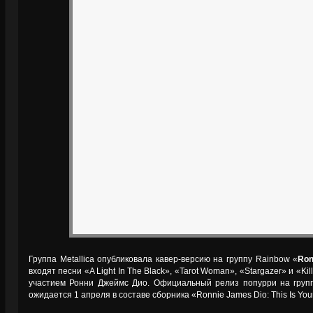
Группа Metallica опубликовала кавер-версию на группу Rainbow «
Ron
входят песни «A Light In The Black», «Tarot Woman», «Stargazer» и «Ki
участием Ронни Джеймс Дио. Официальный релиз попурри на груп
ожидается 1 апреля в составе сборника «Ronnie James Dio: This Is Your