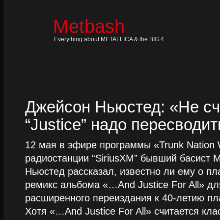
Skip
to
content
Metbash
Skip
to
navigation
Everything about METALLICA & the BIG 4
Skip
to
footer
Джейсон Ньюстед: «Не сч
“Justice” надо пересводит
12 мая в эфире программы «Trunk Nation W
радиостанции “SiriusXM” бывший басист M
Ньюстед рассказал, известно ли ему о пл
ремикс альбома «…And Justice For All» д
расширенного переиздания к 40-летию пла
Хотя «…And Justice For All» считается клас