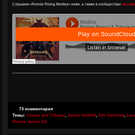
Слушаем «Ronnie Rising Medley» ниже, а также в сообществах
vk.com
73 комментария
Темы:
Covers and Tributes
,
James Hetfield
,
Kirk Hammett
,
Lars
Ronnie James Dio