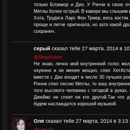
только Блэкмор и Дио. У Риччи в свою оч
Метлы более острый. В кавере мы слышим 
Хэта, Трудяга Ларс Фон Триер, весь костяк
проще и легче оригинала, но зато какой др
сохранен.
серый
сказал тебе 27 марта, 2014 в 10
@Skepticism:
Не знаю, лично мой внутренний голос мол
охуенно и не менее мощно, спел Хет.Кст
вместе с Дио входит в число 30 лучших ро
Ронни спел песню Метлы, то ваш внутренн
того высокого человека с гитарой в руках, 
Джеймс не споет ни кто другой.Так что д
будем наслаждатся хорошей музыкой.
Оля
сказал тебе 27 марта, 2014 в 3:13
@серый: