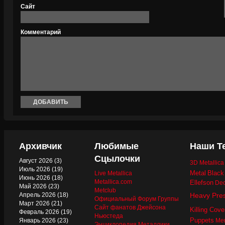
Сайт
Комментарий
Архивчик
Любимые
Наши Т
Сцылочки
Август 2026
(3)
3D Metallic
Июль 2026
(19)
Metal
Black
Live Metallica
Июнь 2026
(18)
Metallica.com
Ellefson
Dec
Май 2026
(23)
Metclub
Апрель 2026
(18)
Heavy Pre
Официальный Форум Группы
Март 2026
(21)
Сайт фанатов Джейсона
Killing Cove
Февраль 2026
(19)
Ньюстеда
Puppets
Январь 2026
(23)
Mer
Энциклопедия Металлики