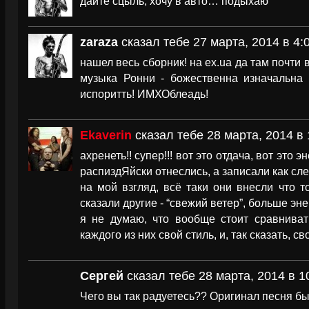
дайте сцыль, хочу в авто… подыхаю
zaraza
сказал тебе 27 марта, 2014 в 4:
нашел весь сборник! на ех.ua да там почти 
музыка Ронни - божественна изначальна 
испоритть! ИМХОблеадь!
Ekaverin
сказал тебе 28 марта, 2014 в 
ахренеть!! супер!!! вот это отдача, вот это э
распиздЯйски отнеслись, а записали как сле
на мой взгляд, всё таки они внесли что то
сказали другие - “свежий ветер”, больше эне
я не думаю, что вообще стоит сравниват
каждого из них свой стиль, и, так сказать, св
Сергей
сказал тебе 28 марта, 2014 в 1
Чего вы так радуетесь?? Оригинал песня б