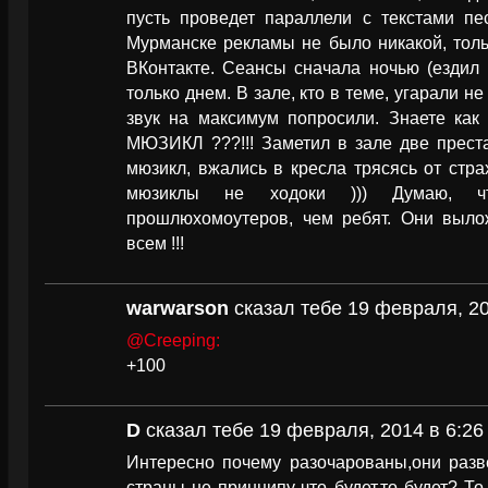
пусть проведет параллели с текстами пе
Мурманске рекламы не было никакой, тол
ВКонтакте. Сеансы сначала ночью (ездил 
только днем. В зале, кто в теме, угарали не
звук на максимум попросили. Знаете как
МЮЗИКЛ ???!!! Заметил в зале две прес
мюзикл, вжались в кресла трясясь от стр
мюзиклы не ходоки ))) Думаю, ч
прошлюхомоутеров, чем ребят. Они выл
всем !!!
warwarson
сказал тебе 19 февраля, 20
@Creeping:
+100
D
сказал тебе 19 февраля, 2014 в 6:26
Интересно почему разочарованы,они разв
страны не принципу-что будет,то будет? Т