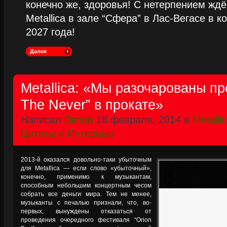
конечно же, здоровья! С нетерпением жд
Metallica в зале “Сфера” в Лас-Вегасе в к
2027 года!
Далее
Metallica: «Мы разочарованы п
The Never” в прокате»
Написал
Dimon
18 февраля, 2014 в
Metalli
Цитаты и Интервью
2013-й оказался довольно-таки убыточным
для Metallica — если слово «убыточный»,
конечно, применимо к музыкантам,
способным небольшим концертным чесом
собрать все деньги мира. Тем не менее,
музыканты с печалью признали, что, во-
первых, вынуждены отказаться от
проведения очередного фестиваля “Orion