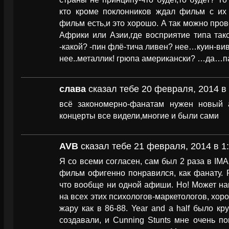
кто кроме поклонников ждал фильм с их 
фильм есть,и это хорошо. А так можно пров
Африки или Азии,где восприятие типа так
-какой? -пин флё-тича ливен? нее…куин-вив
нее..металлик! грюпа американски? …да…па
слава
сказал тебе 20 февраля, 2014 в 
всё закономерно-фанатам нужен новый 
концерты все видели,многие и были сами
AVB
сказал тебе 21 февраля, 2014 в 1
Я со всеми согласен, сам был 2 раза в IMA
фильм офигенно понравился, как фанату. 
что вообще ни одной афиши. Но! Может на
на всех этих психологов-маркетологов, хор
жару как в 86-88. Year and a half было кр
создавали, и Cunning Stunts мне очень п