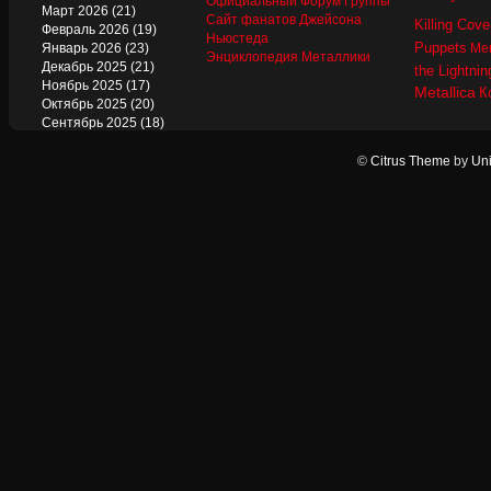
Официальный Форум Группы
Март 2026
(21)
Сайт фанатов Джейсона
Killing Cove
Февраль 2026
(19)
Ньюстеда
Puppets
Январь 2026
(23)
Mer
Энциклопедия Металлики
Декабрь 2025
(21)
the Lightnin
Ноябрь 2025
(17)
Metallica
К
Октябрь 2025
(20)
Сентябрь 2025
(18)
Август 2025
(22)
Июль 2025
(13)
©
Citrus Theme
by
Uni
Июнь 2025
(17)
Май 2025
(19)
Апрель 2025
(17)
Март 2025
(17)
Февраль 2025
(18)
Январь 2025
(18)
Декабрь 2024
(18)
Ноябрь 2024
(21)
Октябрь 2024
(24)
Сентябрь 2024
(15)
Август 2024
(13)
Июль 2024
(12)
Июнь 2024
(15)
Май 2024
(14)
Апрель 2024
(12)
Март 2024
(16)
Февраль 2024
(19)