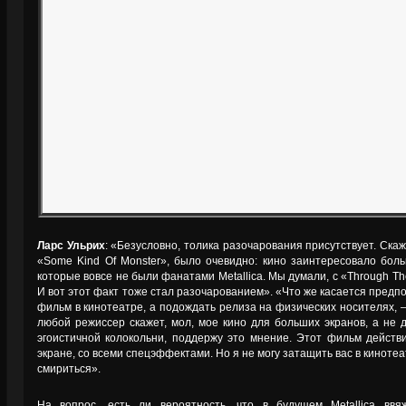
Ларс Ульрих
: «Безусловно, толика разочарования присутствует. Скаж
«Some Kind Of Monster», было очевидно: кино заинтересовало бол
которые вовсе не были фанатами Metallica. Мы думали, с «Through The
И вот этот факт тоже стал разочарованием». «Что же касается предп
фильм в кинотеатре, а подождать релиза на физических носителях, 
любой режиссер скажет, мол, мое кино для больших экранов, а не 
эгоистичной колокольни, поддержу это мнение. Этот фильм дейст
экране, со всеми спецэффектами. Но я не могу затащить вас в кинотеат
смириться».
На вопрос, есть ли вероятность, что в будущем Metallica вв