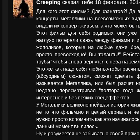
Creeping
сказал тебе 18 февраля, 2014
Для кого этот фильм? Для фанатов?! Да 
концерты металлики на всевозможных вид
видели их концерт живьем, а что может быть
Этот фильм для себя родимых, они уже н
наглухо потеряли связь между фанами и и
жополизов, которые на любые даже бре
просто превосходно! Вы таланты!” Ребят
трубы” чтобы снова вернутся с неба на зем
Это же как надо себя любить,чтобы расчи
(абсурдным) сюжетом, сможет сделать ф
называется Металлика, или был расчет
недавно пересматривал “полтора года ж
интереснее и без всяких спецеффектов.
У Металлики великолепнейшая история жизн
не то что фильм,но и целый сериал, и не
нужно просто вспомнить как это начиналось, 
данный момент вылилось.
Ну и разумеется не забывать о своей прямой