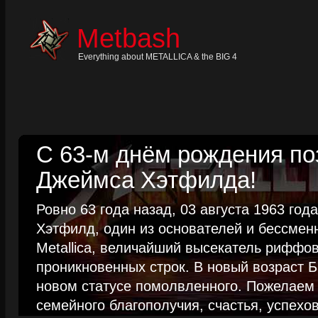
Skip
to
content
Metbash
Skip
to
navigation
Everything about METALLICA & the BIG 4
Skip
to
footer
С 63-м днём рождения п
Джеймса Хэтфилда!
Ровно 63 года назад, 03 августа 1963 го
Хэтфилд, один из основателей и бессме
Metallica, величайший высекатель риффо
проникновенных строк. В новый возраст Б
новом статусе помолвленного. Пожелаем
семейного благополучия, счастья, успехов