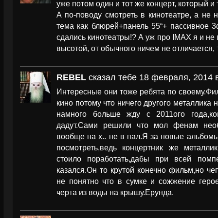
уже потом один и тот же концерт, который и 
А по-поводу смотреть в кинотеатре, а не 
тема как блюрей+панель 55“+ паccивное 3d
сдались кинотеатры!? А уж про IMAX я и не 
высотой, от обычного ничем не отличается, 
REBEL
сказал тебе 18 февраля, 2014 в
Интересные они тоже ребята по своему.Фи
кино потому что ничего другого металлика н
намного больше жду с 2011ого года,к
дадут.Сами решили что мол фенам нео
вообще на х.. не в пал.Я за новые альбом
посмотреть,ведь концертник же металли
стоило поработать,дабы при всей помп
казался.Он то крутой конечно фильм,но чеп
не понятно что в сумке и сожжение герое
черта из воды на крышу.Ерунда.