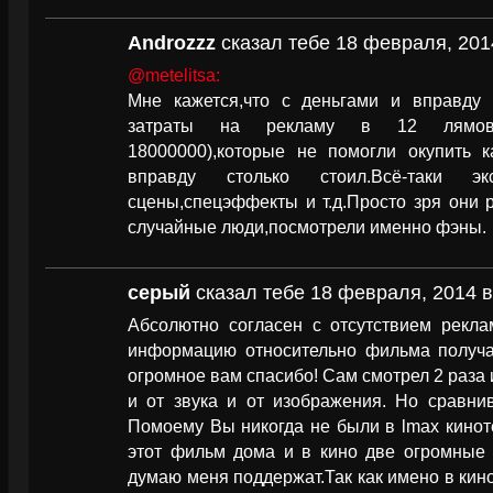
Androzzz
сказал тебе 18 февраля, 2014
@metelitsa:
Мне кажется,что с деньгами и вправду к
затраты на рекламу в 12 лямов(
18000000),которые не помогли окупить к
вправду столько стоил.Всё-таки эк
сцены,спецэффекты и т.д.Просто зря они 
случайные люди,посмотрели именно фэны.
серый
сказал тебе 18 февраля, 2014 в
Абсолютно согласен с отсутствием рекл
информацию относительно фильма получал
огромное вам спасибо! Сам смотрел 2 раза и
и от звука и от изображения. Но сравни
Помоему Вы никогда не были в lmax кинот
этот фильм дома и в кино две огромные 
думаю меня поддержат.Так как имено в кин