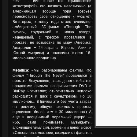
Fest” — ибо иначе как «финансовой
катастрофой» его назвать невозможно (а
американцам вообще пора всерьез
пересмотреть свое отношение к музыке).
Во-вторых, к концу года стало очевидно:
амбициозный 3D-фильм «Through The
Never», трудоемкий и, мягко говоря,
недешевый, с треском провалился в
прокате, не возместив по миру (Америка,
Австралия + 24 страны Европы, Азии и
Южной Америки) и половины своего 18-
миллионного продакшна.
Metallica
: «Мы разочарованы фактом, что
фильм “Through The Never” провалился в
прокате. Безусловно, часть денег отобьется
продажами фильма на физических DVD и
BluRay носителях; относительно неплохо
расходится и диск с саундтреком. Но 18
миллионов… (Причем это без учета затрат
на рекламу; общую стоимость проекта
оценивают более чем в 30 миллионов.) А
еще и неоценимый моральный ущерб —
ибо, сами понимаете, музыканты,
вложившие уйму сил, времени и денег в свое
«Сквозь невозможное», ожидали от фанатов