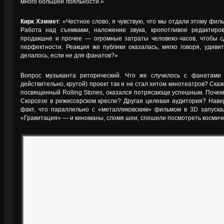
много большей лояльности.»
Кирк Хэммет
: «Честное слово, я чувствую, что мы отдали этому филь
Работа над съемками, наложение звука, кропотливое редактиро
продакшне и прочее — огромные затраты человеко-часов, чтобы с
перфектности. Реакция же публики оказалась, мягко говоря, удиви
делалось, если не для фанатов?»
Вопрос музыканта риторический. Что же случилось с фанатами 
действительно, крутой) проект так и не стал хитом кинотеатров? Скаж
посвященный Rolling Stones, оказался потрясающе успешным. Поче
Скорсезе в режиссерском кресле? Другая целевая аудитория? Навер
факт, что параллельно с «металликовским» фильмом в 3D запуска
«Гравитация» — и киноманы, сломя шеи, спешили посмотреть космиче