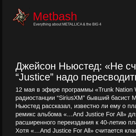
Skip
to
content
Metbash
Skip
to
navigation
Everything about METALLICA & the BIG 4
Skip
to
footer
Джейсон Ньюстед: «Не сч
“Justice” надо пересводит
12 мая в эфире программы «Trunk Nation W
радиостанции “SiriusXM” бывший басист M
Ньюстед рассказал, известно ли ему о пл
ремикс альбома «…And Justice For All» д
расширенного переиздания к 40-летию пла
Хотя «…And Justice For All» считается клас