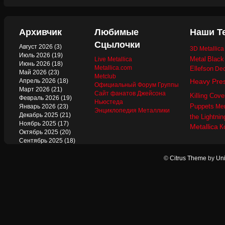
Архивчик
Любимые
Наши Т
Сцылочки
Август 2026
(3)
3D Metallic
Июль 2026
(19)
Metal
Black
Live Metallica
Июнь 2026
(18)
Metallica.com
Ellefson
Dec
Май 2026
(23)
Metclub
Апрель 2026
(18)
Heavy Pre
Официальный Форум Группы
Март 2026
(21)
Сайт фанатов Джейсона
Killing Cove
Февраль 2026
(19)
Ньюстеда
Puppets
Январь 2026
(23)
Mer
Энциклопедия Металлики
Декабрь 2025
(21)
the Lightnin
Ноябрь 2025
(17)
Metallica
К
Октябрь 2025
(20)
Сентябрь 2025
(18)
Август 2025
(22)
Июль 2025
(13)
©
Citrus Theme
by
Uni
Июнь 2025
(17)
Май 2025
(19)
Апрель 2025
(17)
Март 2025
(17)
Февраль 2025
(18)
Январь 2025
(18)
Декабрь 2024
(18)