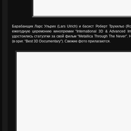
Барабанщик Ларс Ульрих (Lars Ulrich) и басист Роберт Трухильо (Rob
ежегодную церемонию кинопремии “International 3D & Advanced Ima
удостоились статуэтки за свой фильм “Metallica Through The Never”
(в ориг. “Best 3D Documentary”). Свежие фото прилагаются.